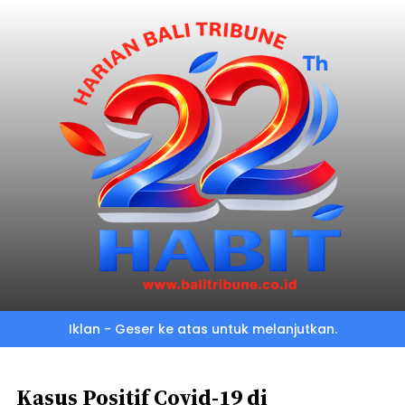
Skip
to
main
content
Iklan - Geser ke atas untuk melanjutkan.
Kasus Positif Covid-19 di