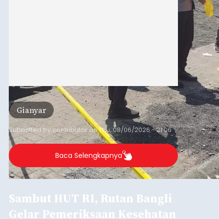
Gianyar
Submitted by
contributor
on
Thu, 08/06/2026 - 21:06
Baca Selengkapnya
Sambut HUT RI, Rutan Bangli
Gelar Pemeriksaan Kesehatan