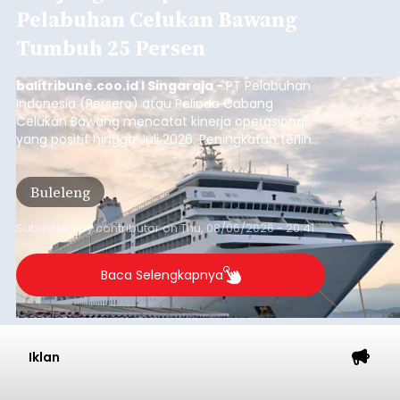
Pelabuhan Celukan Bawang
Tumbuh 25 Persen
balitribune.coo.id I Singaraja -
PT Pelabuhan
Indonesia (Persero) atau Pelindo Cabang
Celukan Bawang mencatat kinerja operasional
yang positif hingga Juli 2026. Peningkatan terlihat
dari arus kapal yang mencapai 1,48 juta Gross
Tonnage (GT), atau tumbuh 12,4 persen
Buleleng
dibandingkan periode yang sama tahun lalu
yang tercatat sebesar 1,32 juta GT.
Submitted by
contributor
on
Thu, 08/06/2026 - 20:41
Baca Selengkapnya
Iklan