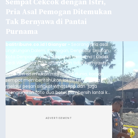
Sempat Cekcok dengan Istri,
Pria Asal Pemogan Ditemukan
Tak Bernyawa di Pantai
Purnama
balitribune.co.id I Gianyar -
Seorang pria asal
Lingkungan Dalem, Pemogan, Denpasar Selatan,
Kota Denpasar, yang diketahui bernama I Kadek
Dedi Wiranata (35), ditemukan tidak bernyawa di
pesisir Pantai Purnama, Sukawati.
Sebelum ditemukan meninggal dunia, korban
sempat memberitahukan lokasi terakhirnya
melalui pesan singkat WhatsApp dan juga
mengirimkan foto dua botol pembersih lantai ke
istrinya.
ADVERTISEMENT