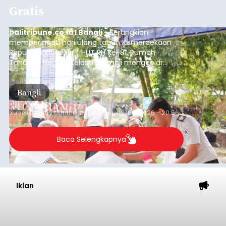
Gratis
balitribune.co.id I Bangli -
Serangkian
memperingati hari ulang tahun Kemerdekaan
Republik Indonesia ( HUT RI) ke-81, Rumah
Tahanan Negara Kelas II B Bangli menggelar
kegiatan pemeriksaan kesehatan gratis, Rabu
(6/8/2026).
Bangli
Submitted by
contributor
on
Thu, 08/06/2026 - 20:56
Baca Selengkapnya
Iklan