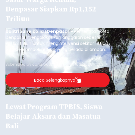
Denpasar Siapkan Rp1,152
Triliun
balitribune.co.id I Denpasar -
Pemerintah Kota
Denpasar mengalokasikan anggaran sebesar
Rp1,152 triliun untuk mengintervensi sekitar 18.000
warga kelompok rentan yang berada di ambang
garis kemiskinan. Langkah strategis ini diambil
guna menjaga masyarakat yang berada pada
Submitted by
contributor
on
Thu, 08/06/2026 - 21:31
kelompok desil 5 dan 6 tersebut agar tidak
merosot ke kategori miskin.
Baca Selengkapnya
Lewat Program TPBIS, Siswa
Belajar Aksara dan Masatua
Bali