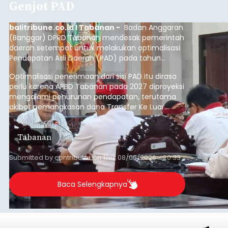
Genjot PAD
balitribune.co.id I Tabanan -
Badan Anggaran
(Banggar) DPRD Tabanan mendesak pemerintah
daerah setempat untuk melakukan optimalisasi
Pendapatan Asli Daerah (PAD) pada tahun
anggaran 2027.
Optimalisasi penerimaan dari sisi PAD itu dirasa
perlu karena APBD Tabanan pada 2027 diproyeksi
mengalami penurunan pendapatan, terutama
akibat pemangkasan dana Transfer Ke Luar
Daerah (TKD) dari pemerintah pusat.
Tabanan
Submitted by
contributor
on
Thu, 08/06/2026 - 20:33
Baca Selengkapnya