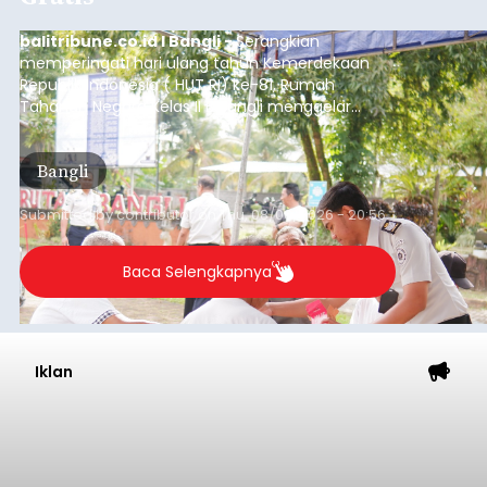
balitribune.co.id I Bangli -
Serangkian
memperingati hari ulang tahun Kemerdekaan
Republik Indonesia ( HUT RI) ke-81, Rumah
Tahanan Negara Kelas II B Bangli menggelar
kegiatan pemeriksaan kesehatan gratis, Rabu
(6/8/2026).
Bangli
Submitted by
contributor
on
Thu, 08/06/2026 - 20:56
Baca Selengkapnya
Iklan