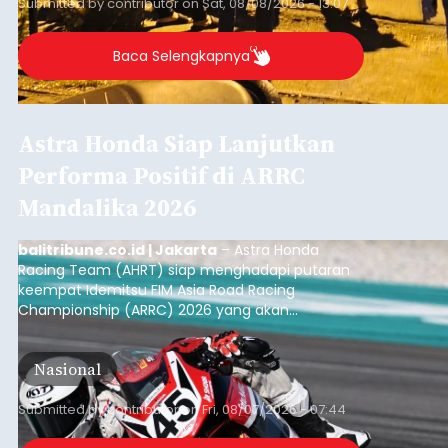
Submitted by
contributor
on
Sat, 08/08/2026 - 13:07
Baca Selengkapnya
Astra Honda Siap Lanjutkan
Performa Positif di ARRC
Mandalika 2026
balitribune.co.id | Jakarta
– Astra Honda
Racing Team (AHRT) siap menghadapi putaran
keempat Idemitsu FIM Asia Road Racing
Championship (ARRC) 2026 yang akan
berlangsung di Pertamina Mandalika
International Circuit, Lombok, Nusa Tenggara
Nasional
Barat, pada 7–9 Agustus 2026.
Submitted by
contributor
on
Fri, 08/07/2026 - 07:44