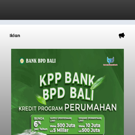
Iklan