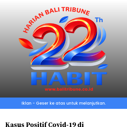
Skip
to
main
content
Iklan - Geser ke atas untuk melanjutkan.
Kasus Positif Covid-19 di