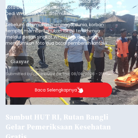
Lingkungan Dalem, Pemogan, Denpasar Selatan,
Kota Denpasar, yang diketahui bernama I Kadek
Dedi Wiranata (35), ditemukan tidak bernyawa di
pesisir Pantai Purnama, Sukawati.
Sebelum ditemukan meninggal dunia, korban
sempat memberitahukan lokasi terakhirnya
melalui pesan singkat WhatsApp dan juga
mengirimkan foto dua botol pembersih lantai ke
istrinya.
Gianyar
Submitted by
contributor
on
Thu, 08/06/2026 - 21:06
Baca Selengkapnya
Sambut HUT RI, Rutan Bangli
Gelar Pemeriksaan Kesehatan
Gratis