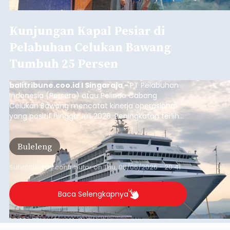
Kunjungan Kapal Pesiar di
Pelabuhan Celukan Bawang
Tumbuh 25 Persen
balitribune.coo.id I Singaraja -
PT Pelabuhan
Indonesia (Persero) atau Pelindo Cabang
Celukan Bawang mencatat kinerja operasional
yang positif hingga Juli 2026. Peningkatan terlihat
dari arus kapal yang mencapai 1,48 juta Gross
Tonnage (GT), atau tumbuh 12,4 persen
Buleleng
dibandingkan periode yang sama tahun lalu
yang tercatat sebesar 1,32 juta GT.
Submitted by
contributor
on
Thu, 08/06/2026 - 20:41
Baca Selengkapnya