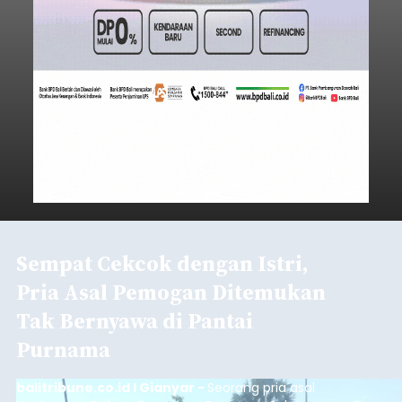
Sempat Cekcok dengan Istri,
Pria Asal Pemogan Ditemukan
Tak Bernyawa di Pantai
Purnama
balitribune.co.id I Gianyar -
Seorang pria asal