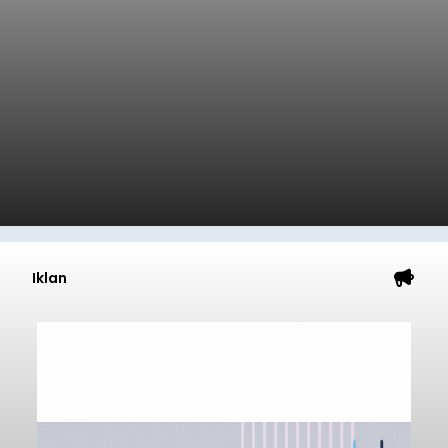
Iklan