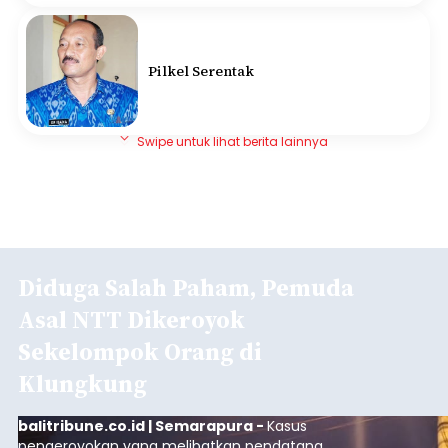
Pilkel Serentak
Swipe untuk lihat berita lainnya
Diduga Salah Paham, Pemuda
Asal NTT Dikeroyok
Sekelompok Orang di
Klungkung
balitribune.co.id | Semarapura -
Kasus
pengeroyokan yang melibatkan pendatang