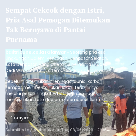
Sempat Cekcok dengan Istri,
Pria Asal Pemogan Ditemukan
Tak Bernyawa di Pantai
Purnama
balitribune.co.id I Gianyar -
Seorang pria asal
Lingkungan Dalem, Pemogan, Denpasar Selatan,
Kota Denpasar, yang diketahui bernama I Kadek
Dedi Wiranata (35), ditemukan tidak bernyawa di
pesisir Pantai Purnama, Sukawati.
Sebelum ditemukan meninggal dunia, korban
sempat memberitahukan lokasi terakhirnya
melalui pesan singkat WhatsApp dan juga
mengirimkan foto dua botol pembersih lantai ke
istrinya.
Gianyar
Submitted by
contributor
on
Thu, 08/06/2026 - 21:06