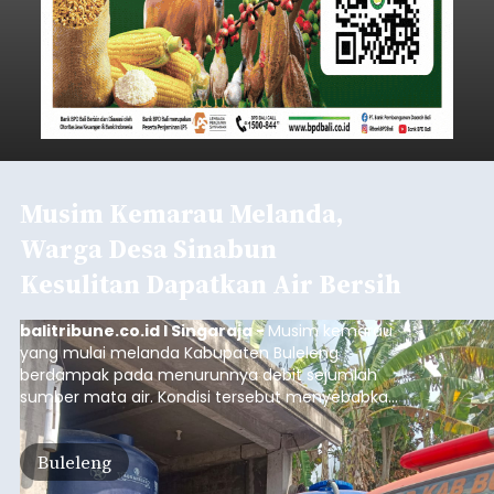
Musim Kemarau Melanda,
Warga Desa Sinabun
Kesulitan Dapatkan Air Bersih
balitribune.co.id I Singaraja -
Musim kemarau
yang mulai melanda Kabupaten Buleleng
berdampak pada menurunnya debit sejumlah
sumber mata air. Kondisi tersebut menyebabkan
warga di beberapa desa mulai mengalami
kesulitan mendapatkan air bersih, terutama
Buleleng
untuk memenuhi kebutuhan mandi, cuci, dan
kakus (MCK). Seperti yang dialami warga Desa