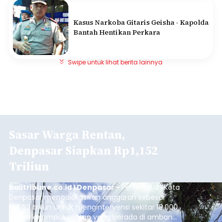
Kasus Narkoba Gitaris Geisha - Kapolda
Bantah Hentikan Perkara
Swipe untuk lihat berita lainnya
Sasar Warga Rentan,
Denpasar Siapkan Rp1,152
Triliun
balitribune.co.id I Denpasar -
Pemerintah Kota
Denpasar mengalokasikan anggaran sebesar
Rp1,152 triliun untuk mengintervensi sekitar 18.000
warga kelompok rentan yang berada di ambang