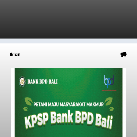
Iklan