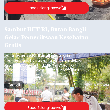
Baca Selengkapnya
Sambut HUT RI, Rutan Bangli
Gelar Pemeriksaan Kesehatan
Gratis
balitribune.co.id I Bangli -
Serangkian
memperingati hari ulang tahun Kemerdekaan
Republik Indonesia ( HUT RI) ke-81, Rumah
Tahanan Negara Kelas II B Bangli menggelar
kegiatan pemeriksaan kesehatan gratis, Rabu
(6/8/2026).
Bangli
Submitted by
contributor
on
Thu, 08/06/2026 - 20:56
Baca Selengkapnya