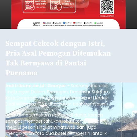
Sempat Cekcok dengan Istri,
Pria Asal Pemogan Ditemukan
Tak Bernyawa di Pantai
Purnama
balitribune.co.id I Gianyar -
Seorang pria asal
Lingkungan Dalem, Pemogan, Denpasar Selatan,
Kota Denpasar, yang diketahui bernama I Kadek
Dedi Wiranata (35), ditemukan tidak bernyawa di
pesisir Pantai Purnama, Sukawati.
Sebelum ditemukan meninggal dunia, korban
sempat memberitahukan lokasi terakhirnya
melalui pesan singkat WhatsApp dan juga
mengirimkan foto dua botol pembersih lantai ke