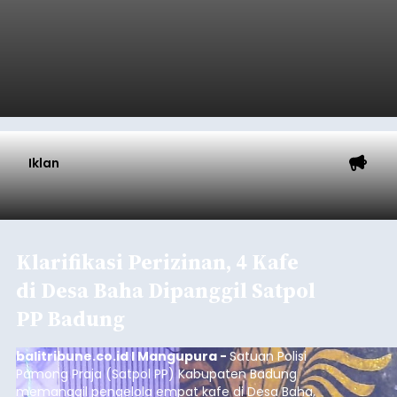
Iklan
Klarifikasi Perizinan, 4 Kafe
di Desa Baha Dipanggil Satpol
PP Badung
balitribune.co.id I Mangupura -
Satuan Polisi
Pamong Praja (Satpol PP) Kabupaten Badung
memanggil pengelola empat kafe di Desa Baha,