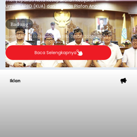
menyepakati Nota Kesepakatan Kebijakan
Umum APBD (KUA) dan Prioritas Plafon Anggaran
Sementara (PPAS) Tahun Anggaran 2027 dalam
rapat paripurna yang digelar di Gedung DPRD
Badung
Badung, Kamis (6/8/2026).
Submitted by
contributor
on
Thu, 08/06/2026 - 20:27
Baca Selengkapnya
Iklan