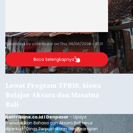
Submitted by
contributor
on
Thu, 08/06/2026 - 21:31
Baca Selengkapnya
Lewat Program TPBIS, Siswa
Belajar Aksara dan Masatua
Bali
balitribune.co.id I Denpasar
– Upaya
melestarikan Bahasa dan Aksara Bali terus
diperkuat Dinas Perpustakaan dan Kearsipan