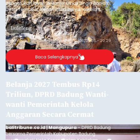
pengerukan lahan di Banjar Dinas Bingin Banjah,
Desa Temukus, Kecamatan Banjar, setelah
ditemukan indikasi kegiatan pengambilan
material yang tidak sesuai dengan peruntukan
Buleleng
kawasan.
Submitted by
contributor
on
Thu, 08/06/2026 - 20:29
Baca Selengkapnya
Belanja 2027 Tembus Rp14
Triliun, DPRD Badung Wanti-
wanti Pemerintah Kelola
Anggaran Secara Cermat
balitribune.co.id | Mangupura
- DPRD Badung
bersama Pemerintah Kabupaten Badung