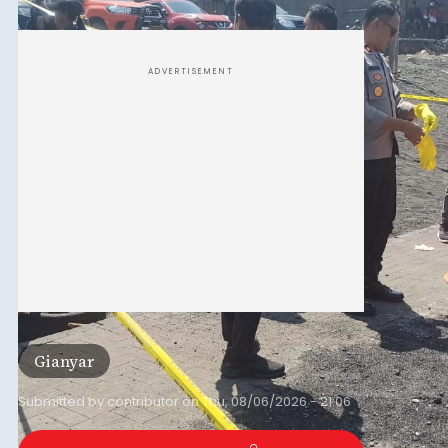
istrinya.
ADVERTISEMENT
Gianyar
Submitted by
contributor
on
Thu, 08/06/2026 - 21:06