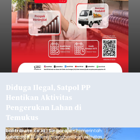
Diduga Ilegal, Satpol PP
Hentikan Aktivitas
Pengerukan Lahan di
Temukus
balitribune.co.id I Singaraja -
Pemerintah
Kabupaten Buleleng menghentikan aktivitas