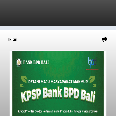
Iklan