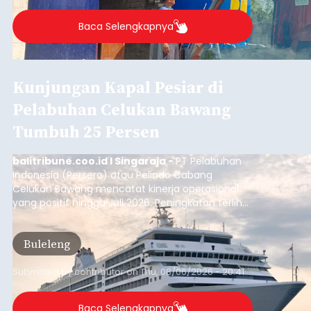
Buleleng.
Baca Selengkapnya
Kunjungan Kapal Pesiar di
Pelabuhan Celukan Bawang
Tumbuh 25 Persen
balitribune.coo.id I Singaraja -
PT Pelabuhan
Indonesia (Persero) atau Pelindo Cabang
Celukan Bawang mencatat kinerja operasional
yang positif hingga Juli 2026. Peningkatan terlihat
dari arus kapal yang mencapai 1,48 juta Gross
Tonnage (GT), atau tumbuh 12,4 persen
Buleleng
dibandingkan periode yang sama tahun lalu
yang tercatat sebesar 1,32 juta GT.
Submitted by
contributor
on
Thu, 08/06/2026 - 20:41
Baca Selengkapnya