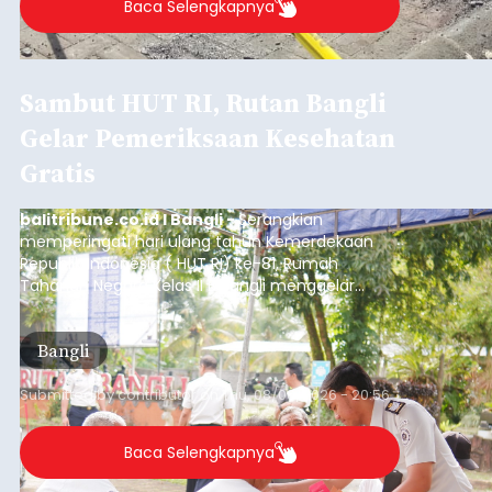
Baca Selengkapnya
Sambut HUT RI, Rutan Bangli
Gelar Pemeriksaan Kesehatan
Gratis
balitribune.co.id I Bangli -
Serangkian
memperingati hari ulang tahun Kemerdekaan
Republik Indonesia ( HUT RI) ke-81, Rumah
Tahanan Negara Kelas II B Bangli menggelar
kegiatan pemeriksaan kesehatan gratis, Rabu
(6/8/2026).
Bangli
Submitted by
contributor
on
Thu, 08/06/2026 - 20:56
Baca Selengkapnya