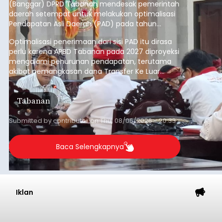
(Banggar) DPRD Tabanan mendesak pemerintah
daerah setempat untuk melakukan optimalisasi
Pendapatan Asli Daerah (PAD) pada tahun
anggaran 2027.
Optimalisasi penerimaan dari sisi PAD itu dirasa
perlu karena APBD Tabanan pada 2027 diproyeksi
mengalami penurunan pendapatan, terutama
akibat pemangkasan dana Transfer Ke Luar
Daerah (TKD) dari pemerintah pusat.
Tabanan
Submitted by
contributor
on
Thu, 08/06/2026 - 20:33
Baca Selengkapnya
Iklan