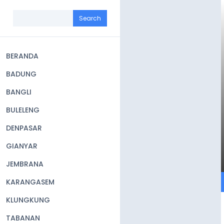
Skip
to
Search
main
content
BERANDA
Main
BADUNG
navigation
BANGLI
BULELENG
DENPASAR
GIANYAR
JEMBRANA
KARANGASEM
KLUNGKUNG
TABANAN