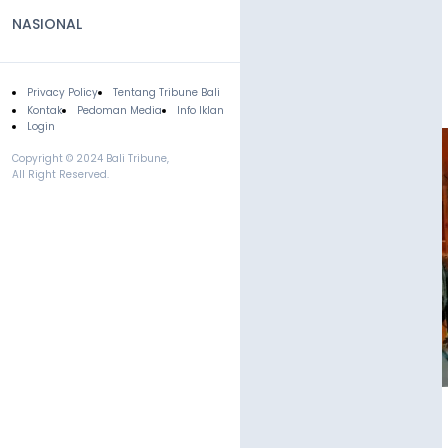
NASIONAL
Privacy Policy
Tentang Tribune Bali
Footer
Kontak
Pedoman Media
Info Iklan
Login
Copyright © 2024 Bali Tribune,
All Right Reserved.