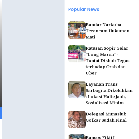
Popular News
Bandar Narkoba
Terancam Hukuman
Mati
Ratusan Sopir Gelar
“Long March” -
Tuntut Dishub Tegas
terhadap Crab dan
Uber
Layanan Trans
Sarbagita Dikeluhkan
: Lokasi Halte Jauh,
Sosialisasi Minim
Delegasi Munaslub
Golkar Sudah Final
Bansos Fiktif