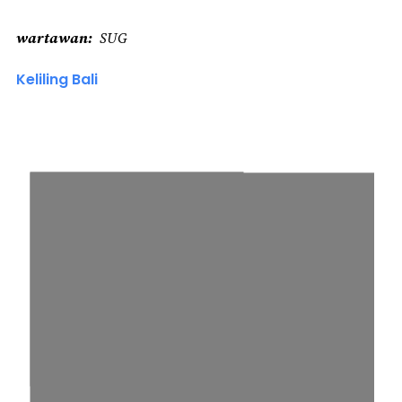
wartawan
SUG
Keliling Bali