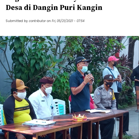
Desa di Dangin Puri Kangin
Submitted by
contributor
on
Fri, 05/21/2021 - 07:54