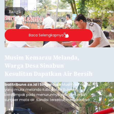
kegiatan pemeriksaan kesehatan gratis, Rabu
(6/8/2026).
Bangli
Submitted by
contributor
on
Thu, 08/06/2026 - 20:56
Baca Selengkapnya
Musim Kemarau Melanda,
Warga Desa Sinabun
Kesulitan Dapatkan Air Bersih
balitribune.co.id I Singaraja -
Musim kemarau
yang mulai melanda Kabupaten Buleleng
berdampak pada menurunnya debit sejumlah
sumber mata air. Kondisi tersebut menyebabkan
warga di beberapa desa mulai mengalami
kesulitan mendapatkan air bersih, terutama