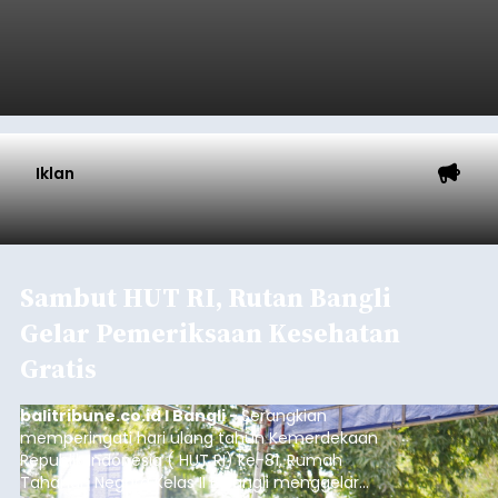
Iklan
Sambut HUT RI, Rutan Bangli
Gelar Pemeriksaan Kesehatan
Gratis
balitribune.co.id I Bangli -
Serangkian
memperingati hari ulang tahun Kemerdekaan
Republik Indonesia ( HUT RI) ke-81, Rumah
Tahanan Negara Kelas II B Bangli menggelar