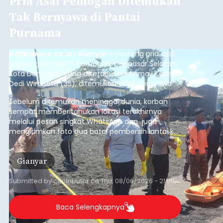
Pria Asal Pemogan Ditemukan
Tak Bernyawa di Pantai
Purnama
balitribune.co.id I Gianyar -
Seorang pria asal
Lingkungan Dalem, Pemogan, Denpasar Selatan,
Kota Denpasar, yang diketahui bernama I Kadek
Dedi Wiranata (35), ditemukan tidak bernyawa di
pesisir Pantai Purnama, Sukawati.
Sebelum ditemukan meninggal dunia, korban
sempat memberitahukan lokasi terakhirnya
melalui pesan singkat WhatsApp dan juga
mengirimkan foto dua botol pembersih lantai ke
istrinya.
Gianyar
Submitted by
contributor
on
Thu, 08/06/2026 - 21:06
Baca Selengkapnya