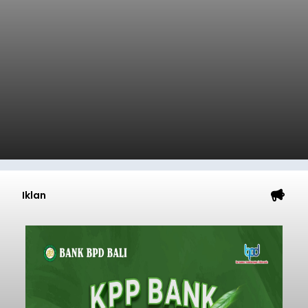
Iklan