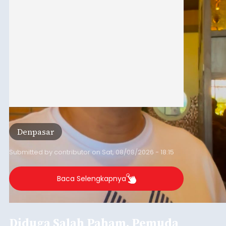
Agung Partha Adnyana di Denpasar, Sabtu (8/8).
Denpasar
Submitted by
contributor
on
Sat, 08/08/2026 - 18:15
Baca Selengkapnya
Diduga Salah Paham, Pemuda