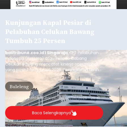
Kunjungan Kapal Pesiar di
Pelabuhan Celukan Bawang
Tumbuh 25 Persen
balitribune.coo.id I Singaraja -
PT Pelabuhan
Indonesia (Persero) atau Pelindo Cabang
Celukan Bawang mencatat kinerja operasional
yang positif hingga Juli 2026. Peningkatan terlihat
dari arus kapal yang mencapai 1,48 juta Gross
Tonnage (GT), atau tumbuh 12,4 persen
Buleleng
dibandingkan periode yang sama tahun lalu
yang tercatat sebesar 1,32 juta GT.
Submitted by
contributor
on
Thu, 08/06/2026 - 20:41
Baca Selengkapnya