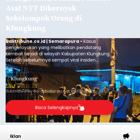
Asal NTT Dikeroyok
Sekelompok Orang di
Klungkung
balitribune.co.id | Semarapura -
Kasus
pengeroyokan yang melibatkan pendatang
kembali terjadi di wilayah Kabupaten Klungkung.
Setelah sebelumnya sempat viral insiden
keributan di barat Pasar Galiran, peristiwa serupa
kini menimpa seorang pemuda asal Kabupaten
Klungkung
Sumba Barat Daya (SBD), Nusa Tenggara Timur
(NTT).
Submitted by
contributor
on
Sat, 08/08/2026 - 13:07
Baca Selengkapnya
Iklan