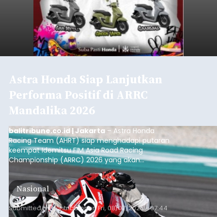
Astra Honda Siap Lanjutkan
Performa Positif di ARRC
Mandalika 2026
balitribune.co.id | Jakarta
– Astra Honda
Racing Team (AHRT) siap menghadapi putaran
keempat Idemitsu FIM Asia Road Racing
Championship (ARRC) 2026 yang akan
berlangsung di Pertamina Mandalika
International Circuit, Lombok, Nusa Tenggara
Nasional
Barat, pada 7–9 Agustus 2026.
Submitted by
contributor
on
Fri, 08/07/2026 - 07:44