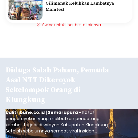
Gilimanuk Keluhkan Lambatnya
Manifest
Swipe untuk lihat berita lainnya
Diduga Salah Paham, Pemuda
Asal NTT Dikeroyok
Sekelompok Orang di
Klungkung
balitribune.co.id | Semarapura -
Kasus
pengeroyokan yang melibatkan pendatang
kembali terjadi di wilayah Kabupaten Klungkung.
Setelah sebelumnya sempat viral insiden
keributan di barat Pasar Galiran, peristiwa serupa