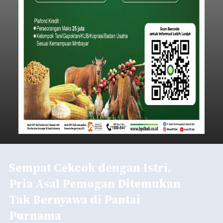
Sempat Cekcok dengan Istri,
Pria Asal Pemogan Ditemukan
Tak Bernyawa di Pantai
Purnama