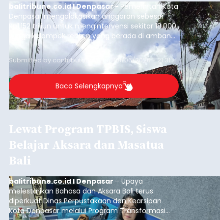
balitribune.co.id I Denpasar -
Pemerintah Kota
Denpasar mengalokasikan anggaran sebesar
Rp1,152 triliun untuk mengintervensi sekitar 18.000
warga kelompok rentan yang berada di ambang
garis kemiskinan. Langkah strategis ini diambil
guna menjaga masyarakat yang berada pada
Submitted by
contributor
on
Thu, 08/06/2026 - 21:31
kelompok desil 5 dan 6 tersebut agar tidak
merosot ke kategori miskin.
Baca Selengkapnya
Lewat Program TPBIS, Siswa
Belajar Aksara dan Masatua
Bali
balitribune.co.id I Denpasar
– Upaya
melestarikan Bahasa dan Aksara Bali terus
diperkuat Dinas Perpustakaan dan Kearsipan
Kota Denpasar melalui Program Transformasi