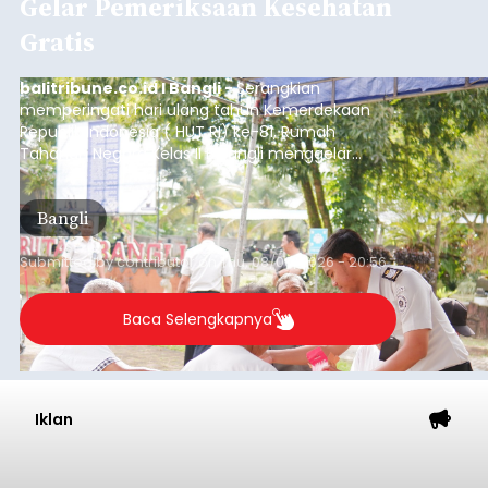
Gelar Pemeriksaan Kesehatan
Gratis
balitribune.co.id I Bangli -
Serangkian
memperingati hari ulang tahun Kemerdekaan
Republik Indonesia ( HUT RI) ke-81, Rumah
Tahanan Negara Kelas II B Bangli menggelar
kegiatan pemeriksaan kesehatan gratis, Rabu
(6/8/2026).
Bangli
Submitted by
contributor
on
Thu, 08/06/2026 - 20:56
Baca Selengkapnya
Iklan