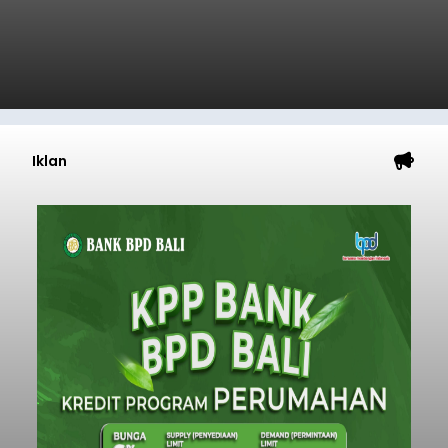
Iklan