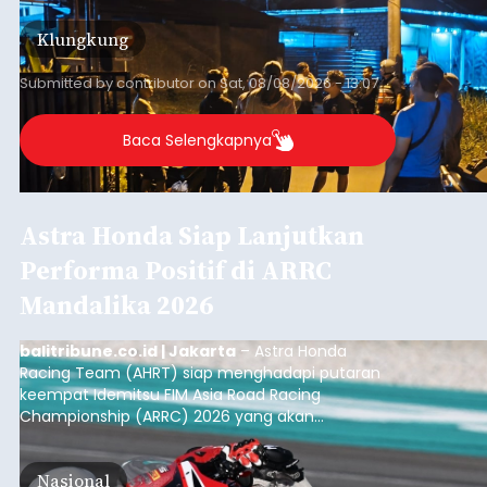
kini menimpa seorang pemuda asal Kabupaten
Klungkung
Sumba Barat Daya (SBD), Nusa Tenggara Timur
(NTT).
Submitted by
contributor
on
Sat, 08/08/2026 - 13:07
Baca Selengkapnya
Astra Honda Siap Lanjutkan
Performa Positif di ARRC
Mandalika 2026
balitribune.co.id | Jakarta
– Astra Honda
Racing Team (AHRT) siap menghadapi putaran
keempat Idemitsu FIM Asia Road Racing
Championship (ARRC) 2026 yang akan
berlangsung di Pertamina Mandalika
International Circuit, Lombok, Nusa Tenggara
Nasional
Barat, pada 7–9 Agustus 2026.