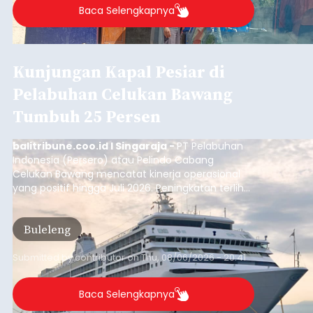
Baca Selengkapnya
Kunjungan Kapal Pesiar di
Pelabuhan Celukan Bawang
Tumbuh 25 Persen
balitribune.coo.id I Singaraja -
PT Pelabuhan
Indonesia (Persero) atau Pelindo Cabang
Celukan Bawang mencatat kinerja operasional
yang positif hingga Juli 2026. Peningkatan terlihat
dari arus kapal yang mencapai 1,48 juta Gross
Tonnage (GT), atau tumbuh 12,4 persen
Buleleng
dibandingkan periode yang sama tahun lalu
yang tercatat sebesar 1,32 juta GT.
Submitted by
contributor
on
Thu, 08/06/2026 - 20:41
Baca Selengkapnya