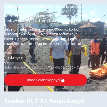
balitribune.co.id I Gianyar -
Seorang pria asal
Lingkungan Dalem, Pemogan, Denpasar Selatan,
Kota Denpasar, yang diketahui bernama I Kadek
Dedi Wiranata (35), ditemukan tidak bernyawa di
pesisir Pantai Purnama, Sukawati.
Sebelum ditemukan meninggal dunia, korban
sempat memberitahukan lokasi terakhirnya
melalui pesan singkat WhatsApp dan juga
mengirimkan foto dua botol pembersih lantai ke
istrinya.
Gianyar
Submitted by
contributor
on
Thu, 08/06/2026 - 21:06
Baca Selengkapnya
Sambut HUT RI, Rutan Bangli