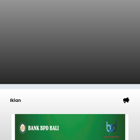
Iklan