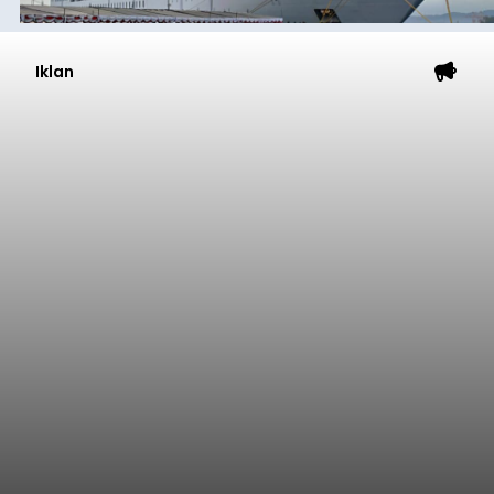
Iklan