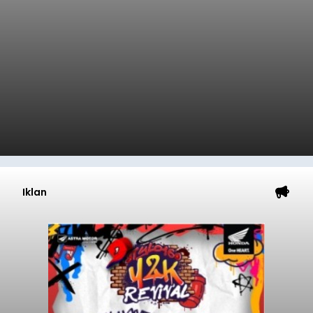
Iklan