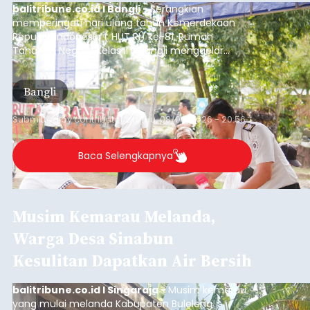
berlangsung selama Agustus hingga September
2026.
Baca Selengkapnya
Sempat Cekcok dengan Istri,
Pria Asal Pemogan Ditemukan
Tak Bernyawa di Pantai
Purnama
balitribune.co.id I Gianyar -
Seorang pria asal
Lingkungan Dalem, Pemogan, Denpasar Selatan,
Kota Denpasar, yang diketahui bernama I Kadek
Dedi Wiranata (35), ditemukan tidak bernyawa di
pesisir Pantai Purnama, Sukawati.
Sebelum ditemukan meninggal dunia, korban
sempat memberitahukan lokasi terakhirnya
melalui pesan singkat WhatsApp dan juga
mengirimkan foto dua botol pembersih lantai ke
istrinya.