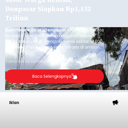
Iklan