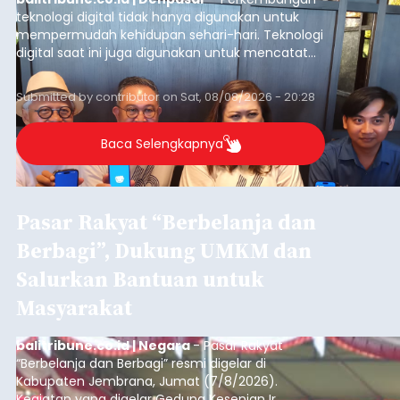
teknologi digital tidak hanya digunakan untuk
mempermudah kehidupan sehari-hari. Teknologi
digital saat ini juga digunakan untuk mencatat
dan mengelola data base alumni dari suatu
sekolah, salah satunya adalah alumni SMA 1
Submitted by
contributor
on
Sat, 08/08/2026 - 20:28
Denpasar.
Baca Selengkapnya
Pasar Rakyat “Berbelanja dan
Berbagi”, Dukung UMKM dan
Salurkan Bantuan untuk
Masyarakat
balitribune.co.id | Negara
- Pasar Rakyat
“Berbelanja dan Berbagi” resmi digelar di
Kabupaten Jembrana, Jumat (7/8/2026).
Kegiatan yang digelar Gedung Kesenian Ir.