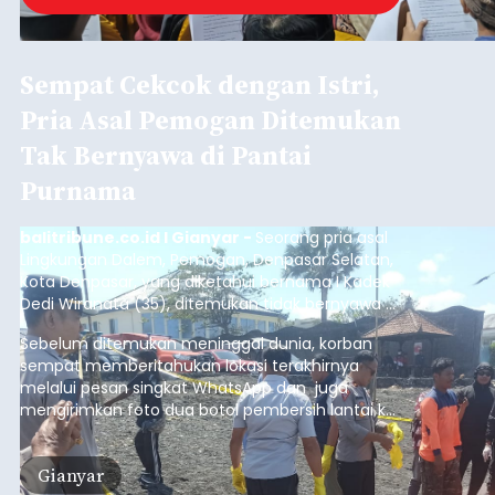
Sasar Warga Rentan,
Denpasar Siapkan Rp1,152
Triliun
balitribune.co.id I Denpasar -
Pemerintah Kota
Denpasar mengalokasikan anggaran sebesar
Rp1,152 triliun untuk mengintervensi sekitar 18.000
warga kelompok rentan yang berada di ambang
garis kemiskinan. Langkah strategis ini diambil
guna menjaga masyarakat yang berada pada
Submitted by
contributor
on
Thu, 08/06/2026 - 21:31
kelompok desil 5 dan 6 tersebut agar tidak
merosot ke kategori miskin.
Baca Selengkapnya
Iklan