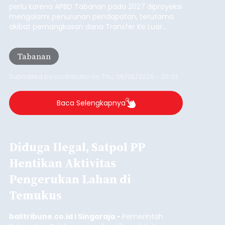
Iklan