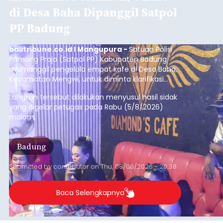
Sambut HUT RI, Rutan Bangli
Gelar Pemeriksaan Kesehatan
Gratis
balitribune.co.id I Bangli -
Serangkian
memperingati hari ulang tahun Kemerdekaan
Republik Indonesia ( HUT RI) ke-81, Rumah
Tahanan Negara Kelas II B Bangli menggelar
kegiatan pemeriksaan kesehatan gratis, Rabu
(6/8/2026).
Bangli
Submitted by
contributor
on
Thu, 08/06/2026 - 20:56
Baca Selengkapnya