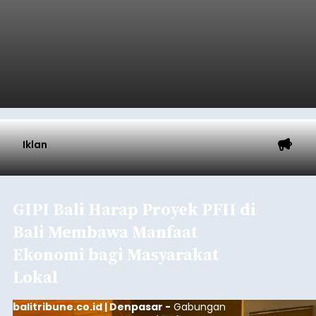
Iklan