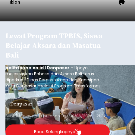
Astra Honda Siap Lanjutkan
Performa Positif di ARRC
Mandalika 2026
balitribune.co.id | Jakarta
– Astra Honda
Racing Team (AHRT) siap menghadapi putaran
keempat Idemitsu FIM Asia Road Racing
Championship (ARRC) 2026 yang akan
berlangsung di Pertamina Mandalika
International Circuit, Lombok, Nusa Tenggara
Nasional
Barat, pada 7–9 Agustus 2026.
Submitted by
contributor
on
Fri, 08/07/2026 - 07:44
Baca Selengkapnya