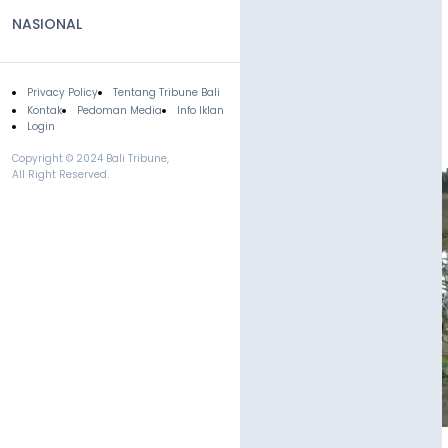
NASIONAL
Privacy Policy
Tentang Tribune Bali
Footer
Kontak
Pedoman Media
Info Iklan
Login
Copyright © 2024 Bali Tribune,
All Right Reserved.