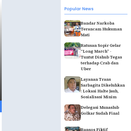
Popular News
Bandar Narkoba
Terancam Hukuman
Mati
Ratusan Sopir Gelar
“Long March” -
Tuntut Dishub Tegas
terhadap Crab dan
Uber
Layanan Trans
Sarbagita Dikeluhkan
: Lokasi Halte Jauh,
Sosialisasi Minim
Delegasi Munaslub
Golkar Sudah Final
Bansos Fiktif