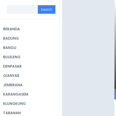
Skip
to
Search
main
content
BERANDA
Main
BADUNG
navigation
BANGLI
BULELENG
DENPASAR
GIANYAR
JEMBRANA
KARANGASEM
KLUNGKUNG
TABANAN