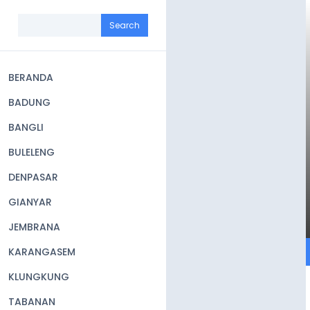
Skip
to
Search
main
content
BERANDA
Main
BADUNG
navigation
BANGLI
BULELENG
DENPASAR
GIANYAR
JEMBRANA
KARANGASEM
KLUNGKUNG
TABANAN