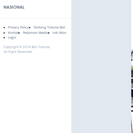
NASIONAL
Privacy Policy
Tentang Tribune Bali
Footer
Kontak
Pedoman Media
Info Iklan
Login
Copyright © 2024 Bali Tribune,
All Right Reserved.