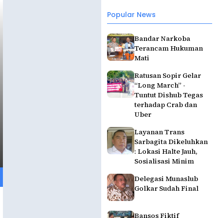
Popular News
Bandar Narkoba
Terancam Hukuman
Mati
Ratusan Sopir Gelar
“Long March” -
Tuntut Dishub Tegas
terhadap Crab dan
Uber
Layanan Trans
Sarbagita Dikeluhkan
: Lokasi Halte Jauh,
Sosialisasi Minim
Delegasi Munaslub
Golkar Sudah Final
Bansos Fiktif