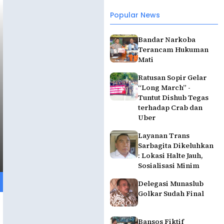
Popular News
Bandar Narkoba
Terancam Hukuman
Mati
Ratusan Sopir Gelar
“Long March” -
Tuntut Dishub Tegas
terhadap Crab dan
Uber
Layanan Trans
Sarbagita Dikeluhkan
: Lokasi Halte Jauh,
Sosialisasi Minim
Delegasi Munaslub
Golkar Sudah Final
Bansos Fiktif