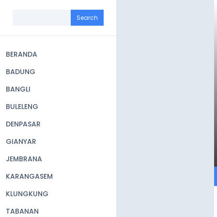
Skip
to
Search
main
content
BERANDA
Main
BADUNG
navigation
BANGLI
BULELENG
DENPASAR
GIANYAR
JEMBRANA
KARANGASEM
KLUNGKUNG
TABANAN