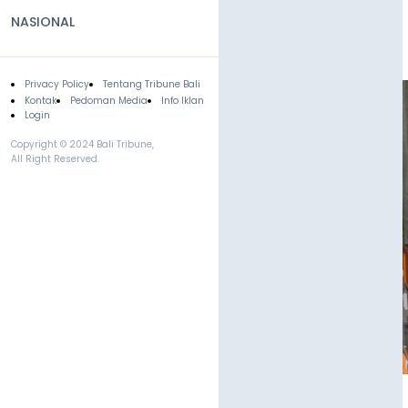
NASIONAL
Privacy Policy
Tentang Tribune Bali
Footer
Kontak
Pedoman Media
Info Iklan
Login
Copyright © 2024 Bali Tribune,
All Right Reserved.