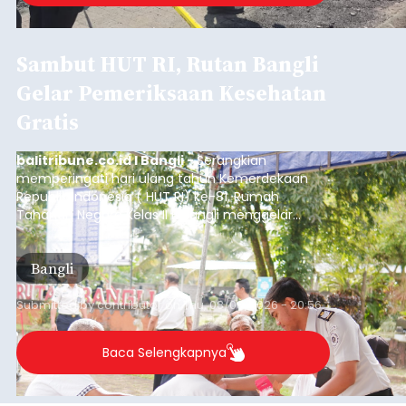
Sambut HUT RI, Rutan Bangli
Gelar Pemeriksaan Kesehatan
Gratis
balitribune.co.id I Bangli -
Serangkian
memperingati hari ulang tahun Kemerdekaan
Republik Indonesia ( HUT RI) ke-81, Rumah
Tahanan Negara Kelas II B Bangli menggelar
kegiatan pemeriksaan kesehatan gratis, Rabu
(6/8/2026).
Bangli
Submitted by
contributor
on
Thu, 08/06/2026 - 20:56
Baca Selengkapnya