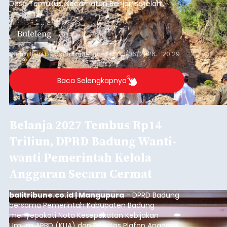
Desa Temukus, Kecamatan Banjar, setelah
ditemukan indikasi kegiatan pengambilan
material yang tidak sesuai dengan peruntukan
Buleleng
kawasan.
Submitted by
contributor
on
Thu, 08/06/2026 - 20:29
Baca Selengkapnya
Belanja 2027 Tembus Rp14
Triliun, DPRD Badung Wanti-
wanti Pemerintah Kelola
Anggaran Secara Cermat
balitribune.co.id | Mangupura
- DPRD Badung
bersama Pemerintah Kabupaten Badung
menyepakati Nota Kesepakatan Kebijakan
Umum APBD (KUA) dan Prioritas Plafon Anggaran