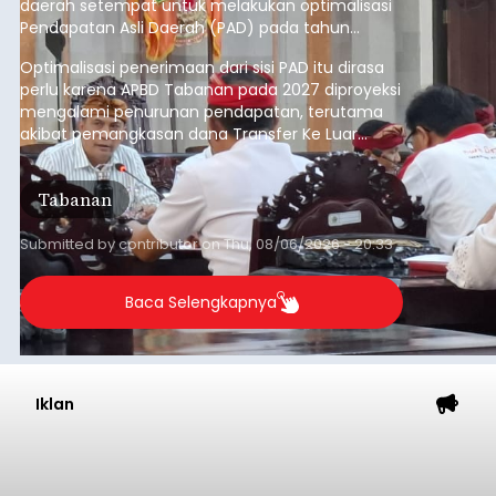
daerah setempat untuk melakukan optimalisasi
Pendapatan Asli Daerah (PAD) pada tahun
anggaran 2027.
Optimalisasi penerimaan dari sisi PAD itu dirasa
perlu karena APBD Tabanan pada 2027 diproyeksi
mengalami penurunan pendapatan, terutama
akibat pemangkasan dana Transfer Ke Luar
Daerah (TKD) dari pemerintah pusat.
Tabanan
Submitted by
contributor
on
Thu, 08/06/2026 - 20:33
Baca Selengkapnya
Iklan