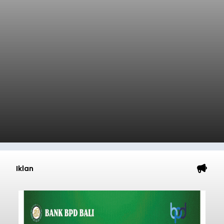
Iklan