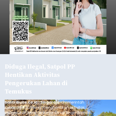
Diduga Ilegal, Satpol PP
Hentikan Aktivitas
Pengerukan Lahan di
Temukus
balitribune.co.id I Singaraja -
Pemerintah
Kabupaten Buleleng menghentikan aktivitas
pengerukan lahan di Banjar Dinas Bingin Banjah,