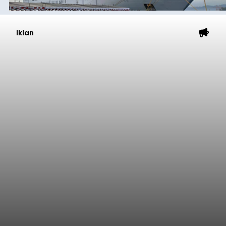
Iklan