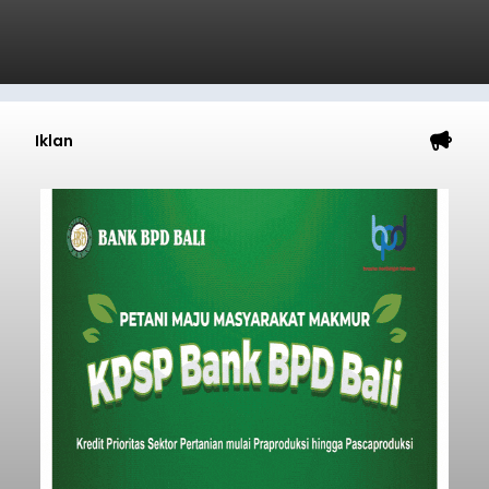
Iklan