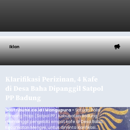
Iklan
Klarifikasi Perizinan, 4 Kafe
di Desa Baha Dipanggil Satpol
PP Badung
balitribune.co.id I Mangupura -
Satuan Polisi
Pamong Praja (Satpol PP) Kabupaten Badung
memanggil pengelola empat kafe di Desa Baha,
Kecamatan Mengwi, untuk diminta klarifikasi