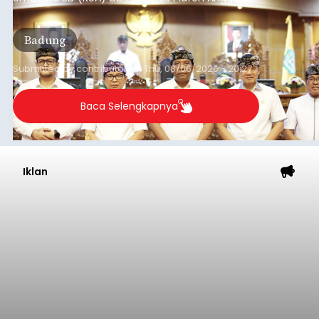
Sementara (PPAS) Tahun Anggaran 2027 dalam
rapat paripurna yang digelar di Gedung DPRD
Badung
Badung, Kamis (6/8/2026).
Submitted by
contributor
on
Thu, 08/06/2026 - 20:27
Baca Selengkapnya
Iklan