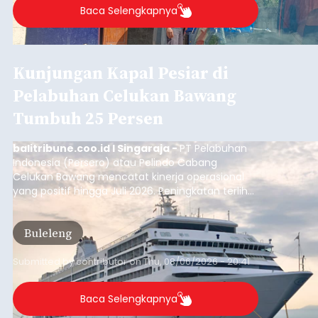
Baca Selengkapnya
Kunjungan Kapal Pesiar di
Pelabuhan Celukan Bawang
Tumbuh 25 Persen
balitribune.coo.id I Singaraja -
PT Pelabuhan
Indonesia (Persero) atau Pelindo Cabang
Celukan Bawang mencatat kinerja operasional
yang positif hingga Juli 2026. Peningkatan terlihat
dari arus kapal yang mencapai 1,48 juta Gross
Tonnage (GT), atau tumbuh 12,4 persen
Buleleng
dibandingkan periode yang sama tahun lalu
yang tercatat sebesar 1,32 juta GT.
Submitted by
contributor
on
Thu, 08/06/2026 - 20:41
Baca Selengkapnya