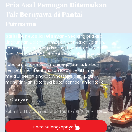
Pria Asal Pemogan Ditemukan
Tak Bernyawa di Pantai
Purnama
balitribune.co.id I Gianyar -
Seorang pria asal
Lingkungan Dalem, Pemogan, Denpasar Selatan,
Kota Denpasar, yang diketahui bernama I Kadek
Dedi Wiranata (35), ditemukan tidak bernyawa di
pesisir Pantai Purnama, Sukawati.
Sebelum ditemukan meninggal dunia, korban
sempat memberitahukan lokasi terakhirnya
melalui pesan singkat WhatsApp dan juga
mengirimkan foto dua botol pembersih lantai ke
istrinya.
Gianyar
Submitted by
contributor
on
Thu, 08/06/2026 - 21:06
Baca Selengkapnya