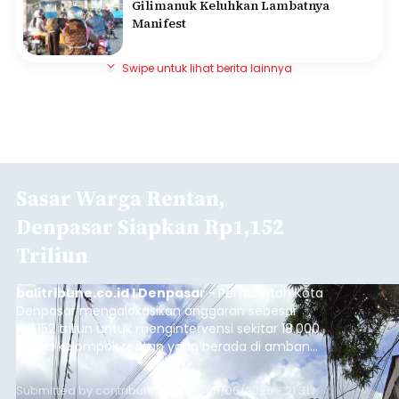
Gilimanuk Keluhkan Lambatnya
Manifest
Swipe untuk lihat berita lainnya
Sasar Warga Rentan,
Denpasar Siapkan Rp1,152
Triliun
balitribune.co.id I Denpasar -
Pemerintah Kota
Denpasar mengalokasikan anggaran sebesar
Rp1,152 triliun untuk mengintervensi sekitar 18.000
warga kelompok rentan yang berada di ambang
garis kemiskinan. Langkah strategis ini diambil
guna menjaga masyarakat yang berada pada
Submitted by
contributor
on
Thu, 08/06/2026 - 21:31