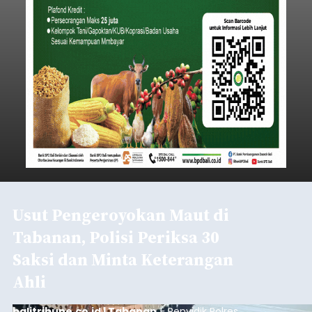
Usut Pengeroyokan Maut di
Tabanan, Polisi Periksa 30
Saksi dan Minta Keterangan
Ahli
balitribune.co.id | Tabanan
- Penyidik Polres