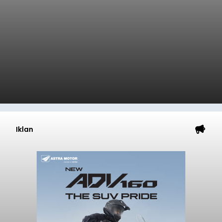
Iklan