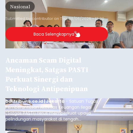
skala internasional di Distributed Systems
Nasional
Laboratory, Okayama University, Jepang.
Submitted by
contributor
on
Thu, 08/06/2026 - 12:20
Baca Selengkapnya
Ancaman Scam Digital
Meningkat, Satgas PASTI
Perkuat Sinergi dan
Teknologi Antipenipuan
balitribune.co.id | Jakarta
- Satuan Tugas
Pemberantasan Aktivitas Keuangan Ilegal
(Satgas PASTI) terus memperkuat upaya
pelindungan masyarakat di tengah
meningkatnya ancaman penipuan digital yang
semakin kompleks.