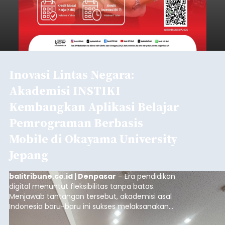
Inovasi Lintas Negara:
Akademisi INSTIKI
Kembangkan Aplikasi Belajar
Pemrograman Berbasis
Mobile di Okayama University
Jepang
balitribune.co.id | Denpasar
– Era pendidikan
digital menuntut fleksibilitas tanpa batas.
Menjawab tantangan tersebut, akademisi asal
Indonesia baru-baru ini sukses melaksanakan
program Pengabdian Kepada Masyarakat (PKM)