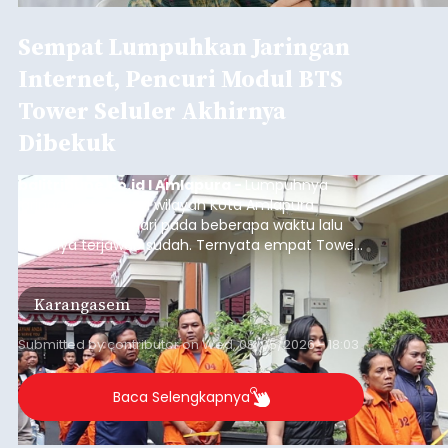
Sempat Lumpuhkan Jaringan
Internet, Pencuri Modul BTS
Tower Seluler Akhirnya
Dibekuk
balitribune.co.id I Amlapura -
Lumpuhnya
jaringan internet di wilayah Kota Amlapura
selama berhari-hari pada beberapa waktu lalu
akhirnya terjawab sudah. Ternyata empat Tower
BTS Seluler yang berada di lokasi berbeda di
wilayah Karangasem telah dibobol maling,
Karangasem
dimana bagian modul penguat signal yang
berada di Tower BTS Seluler itu hilang dicuri.
Submitted by
contributor
on
Wed, 08/05/2026 - 18:03
Baca Selengkapnya