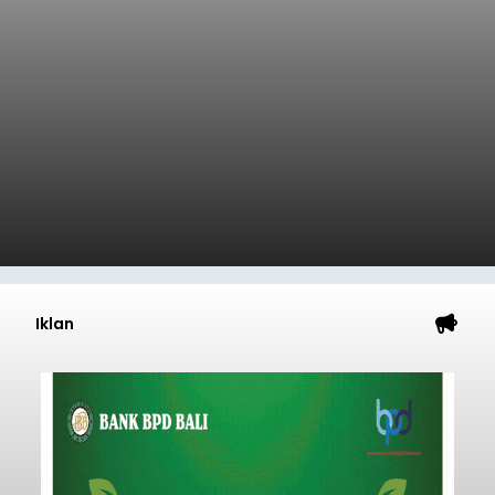
Iklan