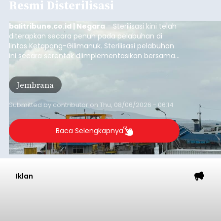
Resmi Disterilisasi
balitribune.co.id | Negara
- Sterilisasi kini telah
diterapkan secara penuh pada pelabuhan di
lintas Ketapang-Gilimanuk. Sterilisasi pelabuhan
ini secara serentak diimplementasikan bersama
empat pelabuhan utama lainnya, yakni
Pelabuhan Merak, Bakauheni, Kayangan, dan
Jembrana
Lembar pada Rabu (5/8/2026).
Submitted by
contributor
on
Thu, 08/06/2026 - 06:14
Baca Selengkapnya
Iklan