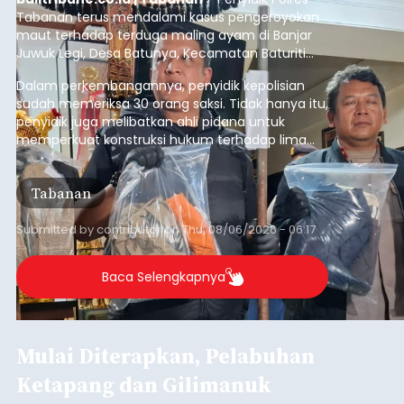
Tabanan terus mendalami kasus pengeroyokan
maut terhadap terduga maling ayam di Banjar
Juwuk Legi, Desa Batunya, Kecamatan Baturiti
yang terjadi beberapa waktu lalu.
Dalam perkembangannya, penyidik kepolisian
sudah memeriksa 30 orang saksi. Tidak hanya itu,
penyidik juga melibatkan ahli pidana untuk
memperkuat konstruksi hukum terhadap lima
orang tersangka yang saat ini ditahan.
Tabanan
Submitted by
contributor
on
Thu, 08/06/2026 - 06:17
Baca Selengkapnya
Mulai Diterapkan, Pelabuhan
Ketapang dan Gilimanuk