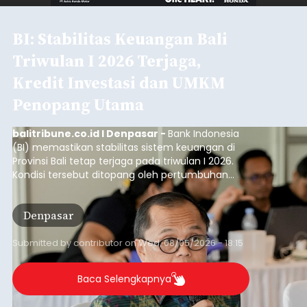
BI: Stabilitas Keuangan Bali
Triwulan I 2026 Terjaga,
Kredit Investasi dan UMKM
Penopang Utama
balitribune.co.id I Denpasar -
Bank Indonesia
(BI) memastikan stabilitas sistem keuangan di
Provinsi Bali tetap terjaga pada triwulan I 2026.
Kondisi tersebut ditopang oleh pertumbuhan
penyaluran kredit yang masih positif, terutama
pada sektor-sektor utama penggerak ekonomi
Denpasar
daerah, dengan risiko kredit yang tetap
terkendali.
Submitted by
contributor
on
Wed, 08/05/2026 - 18:15
Baca Selengkapnya