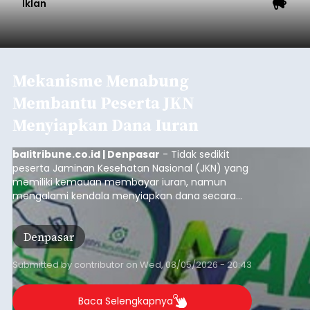
Iklan
Mekanisme Menabung
Membantu Peserta JKN
Menyiapkan Dana Iuran
balitribune.co.id | Denpasar
- Tidak sedikit
peserta Jaminan Kesehatan Nasional (JKN) yang
memiliki kemauan membayar iuran, namun
mengalami kendala menyiapkan dana secara
penuh saat jatuh tempo pembayaran iuran.
Kondisi ini terutama dialami oleh peserta
Denpasar
segmen Pekerja Bukan Penerima Upah (PBPU)
yang memiliki penghasilan tidak tetap.
Submitted by
contributor
on
Wed, 08/05/2026 - 20:43
Baca Selengkapnya