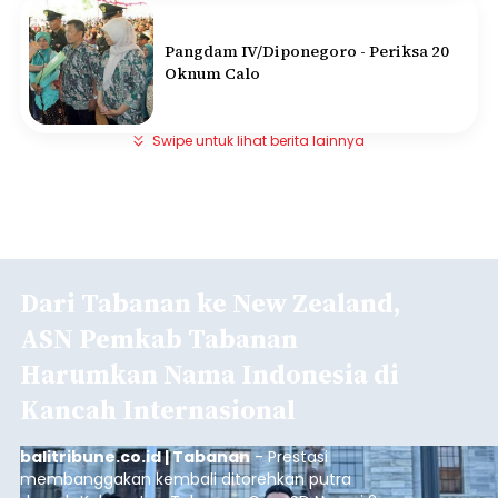
Pangdam IV/Diponegoro - Periksa 20
Oknum Calo
Swipe untuk lihat berita lainnya
Dari Tabanan ke New Zealand,
ASN Pemkab Tabanan
Harumkan Nama Indonesia di
Kancah Internasional
balitribune.co.id | Tabanan
- Prestasi
membanggakan kembali ditorehkan putra