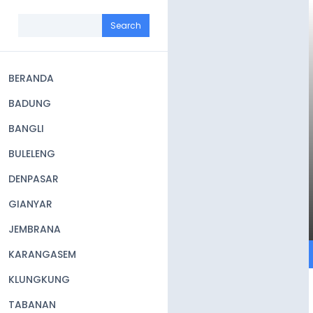
Skip
to
Search
main
content
BERANDA
Main
BADUNG
navigation
BANGLI
BULELENG
DENPASAR
GIANYAR
JEMBRANA
KARANGASEM
KLUNGKUNG
TABANAN