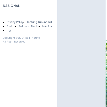
NASIONAL
Privacy Policy
Tentang Tribune Bali
Footer
Kontak
Pedoman Media
Info Iklan
Login
Copyright © 2024 Bali Tribune,
All Right Reserved.