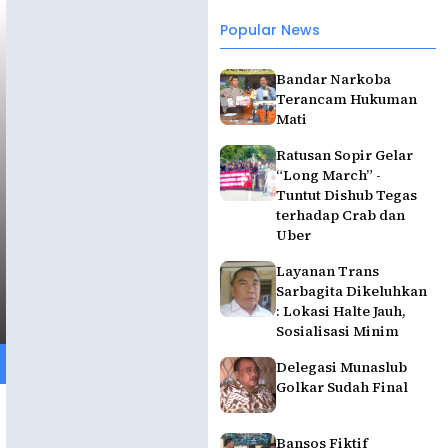
Popular News
Bandar Narkoba
Terancam Hukuman
Mati
Ratusan Sopir Gelar
“Long March” -
Tuntut Dishub Tegas
terhadap Crab dan
Uber
Layanan Trans
Sarbagita Dikeluhkan
: Lokasi Halte Jauh,
Sosialisasi Minim
Delegasi Munaslub
Golkar Sudah Final
Bansos Fiktif