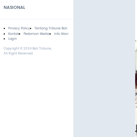
NASIONAL
Privacy Policy
Tentang Tribune Bali
Footer
Kontak
Pedoman Media
Info Iklan
Login
Copyright © 2024 Bali Tribune,
All Right Reserved.