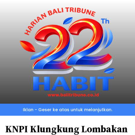
Iklan - Geser ke atas untuk melanjutkan.
KNPI Klungkung Lombakan