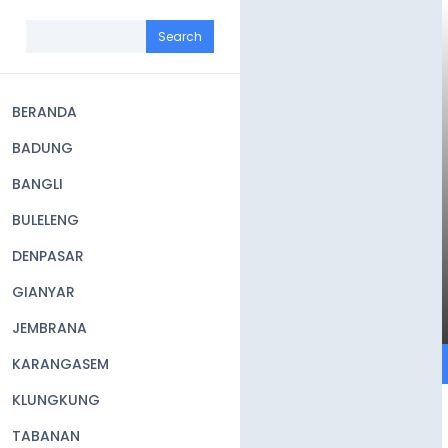
Skip
to
Search
main
content
BERANDA
Main
BADUNG
navigation
BANGLI
BULELENG
DENPASAR
GIANYAR
JEMBRANA
KARANGASEM
KLUNGKUNG
TABANAN