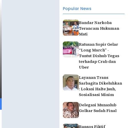
Popular News
Bandar Narkoba
Terancam Hukuman
Mati
Ratusan Sopir Gelar
“Long March” -
Tuntut Dishub Tegas
terhadap Crab dan
Uber
Layanan Trans
Sarbagita Dikeluhkan
: Lokasi Halte Jauh,
Sosialisasi Minim
Delegasi Munaslub
Golkar Sudah Final
Bansos Fiktif