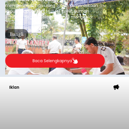
memperingati hari ulang tahun Kemerdekaan
Republik Indonesia ( HUT RI) ke-81, Rumah
Tahanan Negara Kelas II B Bangli menggelar
kegiatan pemeriksaan kesehatan gratis, Rabu
(6/8/2026).
Bangli
Submitted by
contributor
on
Thu, 08/06/2026 - 20:56
Baca Selengkapnya
Iklan