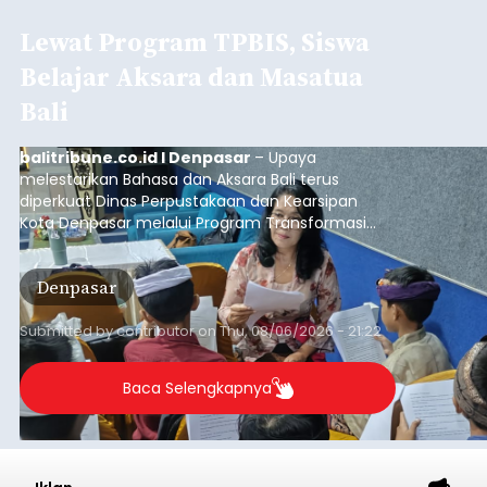
Lewat Program TPBIS, Siswa
Belajar Aksara dan Masatua
Bali
balitribune.co.id I Denpasar
– Upaya
melestarikan Bahasa dan Aksara Bali terus
diperkuat Dinas Perpustakaan dan Kearsipan
Kota Denpasar melalui Program Transformasi
Perpustakaan Berbasis Inklusi Sosial (TPBIS).
Tahun ini, sebanyak 63 siswa kelas IV dan V SD
Denpasar
Negeri 17 Dangin Puri mendapat pelatihan
menulis Aksara Bali serta Masatua atau
mendongeng menggunakan Bahasa Bali yang
Submitted by
contributor
on
Thu, 08/06/2026 - 21:22
berlangsung selama Agustus hingga September
2026.
Baca Selengkapnya