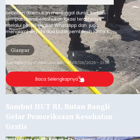
Sebelum ditemukan meninggal dunia, korban
sempat memberitahukan lokasi terakhirnya
melalui pesan singkat WhatsApp dan juga
mengirimkan foto dua botol pembersih lantai ke
istrinya.
Gianyar
Submitted by
contributor
on
Thu, 08/06/2026 - 21:06
Baca Selengkapnya
Sambut HUT RI, Rutan Bangli
Gelar Pemeriksaan Kesehatan
Gratis
balitribune.co.id I Bangli -
Serangkian