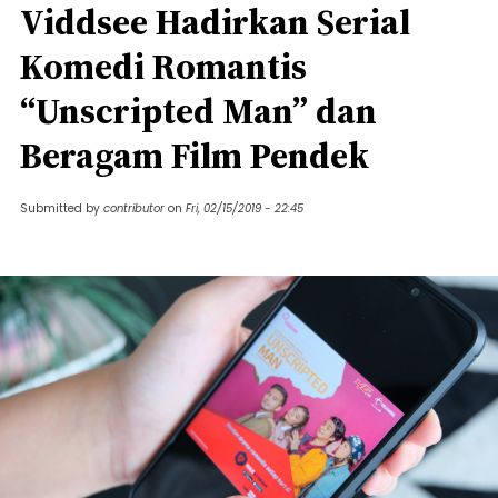
Viddsee Hadirkan Serial
Komedi Romantis
“Unscripted Man” dan
Beragam Film Pendek
Submitted by
contributor
on
Fri, 02/15/2019 - 22:45