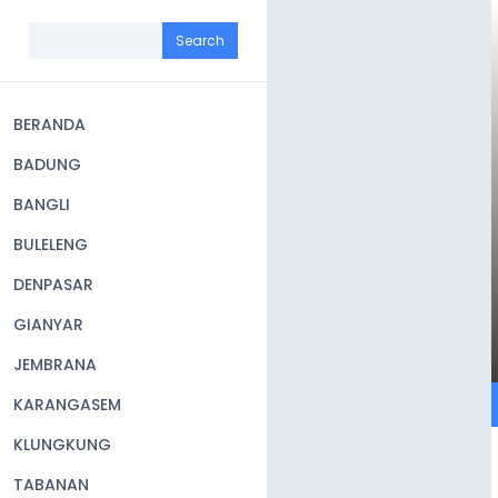
Skip
to
Search
main
content
BERANDA
Main
BADUNG
navigation
BANGLI
BULELENG
DENPASAR
GIANYAR
JEMBRANA
KARANGASEM
KLUNGKUNG
TABANAN