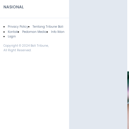
NASIONAL
Privacy Policy
Tentang Tribune Bali
Footer
Kontak
Pedoman Media
Info Iklan
Login
Copyright © 2024 Bali Tribune,
All Right Reserved.