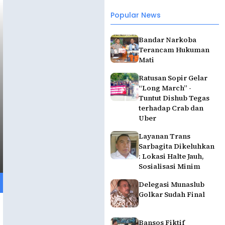
Popular News
Bandar Narkoba
Terancam Hukuman
Mati
Ratusan Sopir Gelar
“Long March” -
Tuntut Dishub Tegas
terhadap Crab dan
Uber
Layanan Trans
Sarbagita Dikeluhkan
: Lokasi Halte Jauh,
Sosialisasi Minim
Delegasi Munaslub
Golkar Sudah Final
Bansos Fiktif