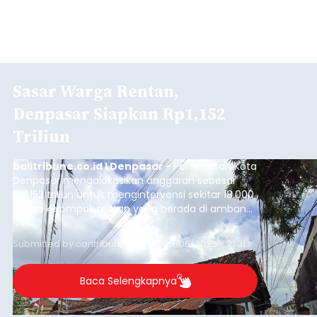
Sasar Warga Rentan,
Denpasar Siapkan Rp1,152
Triliun
balitribune.co.id I Denpasar -
Pemerintah Kota
Denpasar mengalokasikan anggaran sebesar
Rp1,152 triliun untuk mengintervensi sekitar 18.000
warga kelompok rentan yang berada di ambang
garis kemiskinan. Langkah strategis ini diambil
guna menjaga masyarakat yang berada pada
Submitted by
contributor
on
Thu, 08/06/2026 - 21:31
kelompok desil 5 dan 6 tersebut agar tidak
merosot ke kategori miskin.
Baca Selengkapnya