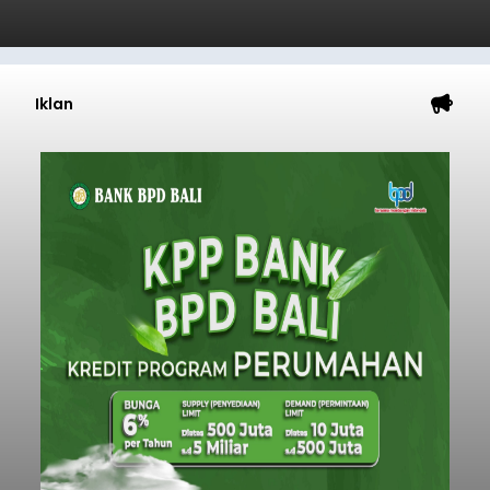
Iklan
Sempat Cekcok dengan Istri,
Pria Asal Pemogan Ditemukan
Tak Bernyawa di Pantai
Purnama
balitribune.co.id I Gianyar -
Seorang pria asal
Lingkungan Dalem, Pemogan, Denpasar Selatan,
Kota Denpasar, yang diketahui bernama I Kadek
Dedi Wiranata (35), ditemukan tidak bernyawa di
pesisir Pantai Purnama, Sukawati.
Sebelum ditemukan meninggal dunia, korban
sempat memberitahukan lokasi terakhirnya