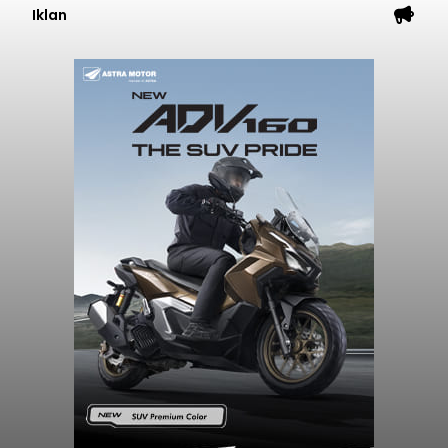
Iklan
Diduga Ilegal, Satpol PP
Hentikan Aktivitas
Pengerukan Lahan di
Temukus
balitribune.co.id I Singaraja -
Pemerintah