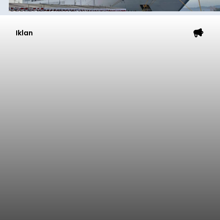
Celukan Bawang mencatat kinerja operasional
yang positif hingga Juli 2026. Peningkatan terlihat
dari arus kapal yang mencapai 1,48 juta Gross
Tonnage (GT), atau tumbuh 12,4 persen
Buleleng
dibandingkan periode yang sama tahun lalu
yang tercatat sebesar 1,32 juta GT.
Submitted by
contributor
on
Thu, 08/06/2026 - 20:41
Baca Selengkapnya
Iklan