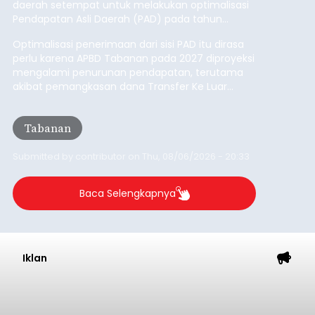
Dana Pusat Dipangkas, DPRD
Minta Pemkab Tabanan
Genjot PAD
balitribune.co.id I Tabanan -
Badan Anggaran
(Banggar) DPRD Tabanan mendesak pemerintah
daerah setempat untuk melakukan optimalisasi
Pendapatan Asli Daerah (PAD) pada tahun
anggaran 2027.
Optimalisasi penerimaan dari sisi PAD itu dirasa
perlu karena APBD Tabanan pada 2027 diproyeksi
mengalami penurunan pendapatan, terutama
akibat pemangkasan dana Transfer Ke Luar
Daerah (TKD) dari pemerintah pusat.
Tabanan
Submitted by
contributor
on
Thu, 08/06/2026 - 20:33