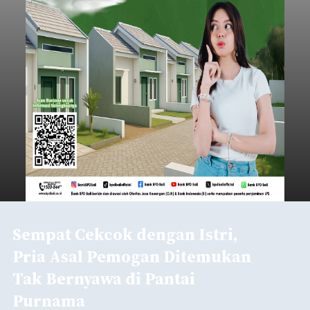
melalui pesan singkat WhatsApp dan juga
mengirimkan foto dua botol pembersih lantai ke
istrinya.
Gianyar
Submitted by
contributor
on
Thu, 08/06/2026 - 21:06
Baca Selengkapnya
Sambut HUT RI, Rutan Bangli
Gelar Pemeriksaan Kesehatan
Gratis
balitribune.co.id I Bangli -
Serangkian
memperingati hari ulang tahun Kemerdekaan
Republik Indonesia ( HUT RI) ke-81, Rumah
Tahanan Negara Kelas II B Bangli menggelar