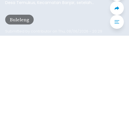
bersama Pemerintah Kabupaten Badung
menyepakati Nota Kesepakatan Kebijakan
Umum APBD (KUA) dan Prioritas Plafon Anggaran
Sementara (PPAS) Tahun Anggaran 2027 dalam
rapat paripurna yang digelar di Gedung DPRD
Badung
Badung, Kamis (6/8/2026).
Submitted by
contributor
on
Thu, 08/06/2026 - 20:27
Baca Selengkapnya
Iklan