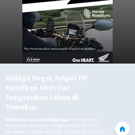
Kabupaten Buleleng menghentikan aktivitas
pengerukan lahan di Banjar Dinas Bingin Banjah,
Desa Temukus, Kecamatan Banjar, setelah
ditemukan indikasi kegiatan pengambilan
material yang tidak sesuai dengan peruntukan
Buleleng
kawasan.
Submitted by
contributor
on
Thu, 08/06/2026 - 20:29
Baca Selengkapnya
Belanja 2027 Tembus Rp14
Triliun, DPRD Badung Wanti-
wanti Pemerintah Kelola
Anggaran Secara Cermat
balitribune.co.id | Mangupura
- DPRD Badung