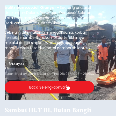
kegiatan pemeriksaan kesehatan gratis, Rabu
(6/8/2026).
Bangli
Submitted by
contributor
on
Thu, 08/06/2026 - 20:56
Baca Selengkapnya
Iklan