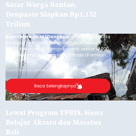
Sasar Warga Rentan,
Denpasar Siapkan Rp1,152
Triliun
balitribune.co.id I Denpasar -
Pemerintah Kota
Denpasar mengalokasikan anggaran sebesar
Rp1,152 triliun untuk mengintervensi sekitar 18.000
warga kelompok rentan yang berada di ambang
garis kemiskinan. Langkah strategis ini diambil
guna menjaga masyarakat yang berada pada
Submitted by
contributor
on
Thu, 08/06/2026 - 21:31
kelompok desil 5 dan 6 tersebut agar tidak
merosot ke kategori miskin.
Baca Selengkapnya
Lewat Program TPBIS, Siswa
Belajar Aksara dan Masatua
Bali