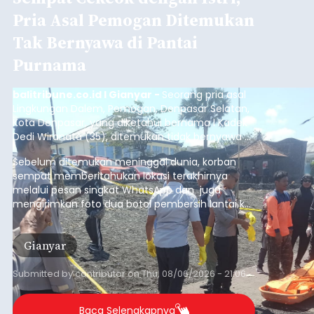
Pria Asal Pemogan Ditemukan
Tak Bernyawa di Pantai
Purnama
balitribune.co.id I Gianyar -
Seorang pria asal
Lingkungan Dalem, Pemogan, Denpasar Selatan,
Kota Denpasar, yang diketahui bernama I Kadek
Dedi Wiranata (35), ditemukan tidak bernyawa di
pesisir Pantai Purnama, Sukawati.
Sebelum ditemukan meninggal dunia, korban
sempat memberitahukan lokasi terakhirnya
melalui pesan singkat WhatsApp dan juga
mengirimkan foto dua botol pembersih lantai ke
istrinya.
Gianyar
Submitted by
contributor
on
Thu, 08/06/2026 - 21:06
Baca Selengkapnya