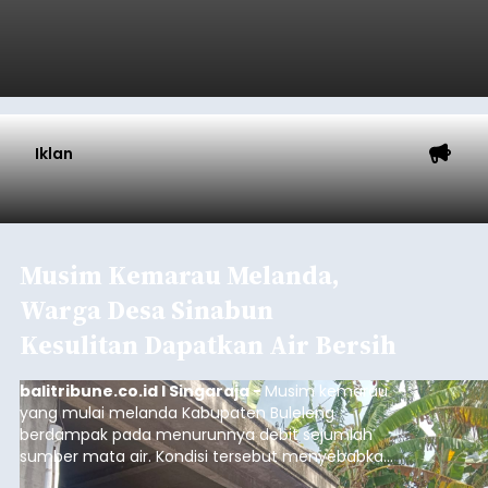
Iklan
Musim Kemarau Melanda,
Warga Desa Sinabun
Kesulitan Dapatkan Air Bersih
balitribune.co.id I Singaraja -
Musim kemarau
yang mulai melanda Kabupaten Buleleng
berdampak pada menurunnya debit sejumlah
sumber mata air. Kondisi tersebut menyebabkan
warga di beberapa desa mulai mengalami