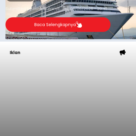
yang tercatat sebesar 1,32 juta GT.
Submitted by
contributor
on
Thu, 08/06/2026 - 20:41
Baca Selengkapnya
Iklan