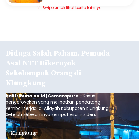
Swipe untuk lihat berita lainnya
Diduga Salah Paham, Pemuda
Asal NTT Dikeroyok
Sekelompok Orang di
Klungkung
balitribune.co.id | Semarapura -
Kasus
pengeroyokan yang melibatkan pendatang
kembali terjadi di wilayah Kabupaten Klungkung.
Setelah sebelumnya sempat viral insiden
keributan di barat Pasar Galiran, peristiwa serupa
kini menimpa seorang pemuda asal Kabupaten
Klungkung
Sumba Barat Daya (SBD), Nusa Tenggara Timur