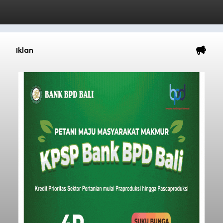
Submitted by
contributor
on
Thu, 08/06/2026 - 20:33
Baca Selengkapnya
Iklan