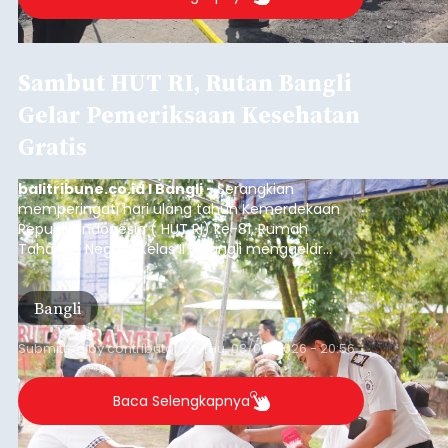
Sambut HUT RI, Rutan Bangli
Gelar Pemeriksaan Kesehatan
Gratis
balitribune.co.id I Bangli -
Serangkian
memperingati hari ulang tahun Kemerdekaan
Republik Indonesia ( HUT RI) ke-81, Rumah
Tahanan Negara Kelas II B Bangli menggelar
kegiatan pemeriksaan kesehatan gratis, Rabu
(6/8/2026).
Bangli
Submitted by
contributor
on
Thu, 08/06/2026 - 20:56
Baca Selengkapnya