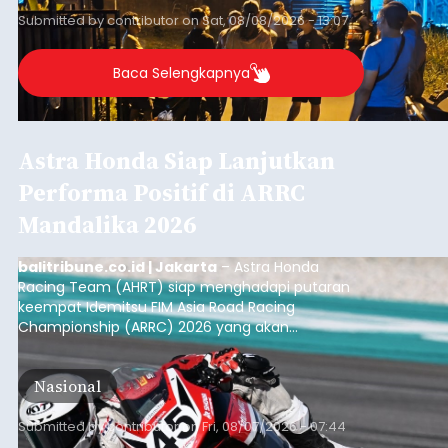
(NTT).
Submitted by
contributor
on
Sat, 08/08/2026 - 13:07
Baca Selengkapnya
Astra Honda Siap Lanjutkan
Performa Positif di ARRC
Mandalika 2026
balitribune.co.id | Jakarta
– Astra Honda
Racing Team (AHRT) siap menghadapi putaran
keempat Idemitsu FIM Asia Road Racing
Championship (ARRC) 2026 yang akan
berlangsung di Pertamina Mandalika
International Circuit, Lombok, Nusa Tenggara
Nasional
Barat, pada 7–9 Agustus 2026.
Submitted by
contributor
on
Fri, 08/07/2026 - 07:44