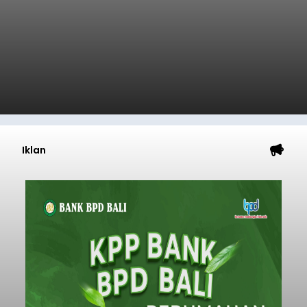
Iklan