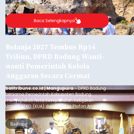
Submitted by
contributor
on
Thu, 08/06/2026 - 20:29
Baca Selengkapnya
Belanja 2027 Tembus Rp14
Triliun, DPRD Badung Wanti-
wanti Pemerintah Kelola
Anggaran Secara Cermat
balitribune.co.id | Mangupura
- DPRD Badung
bersama Pemerintah Kabupaten Badung
menyepakati Nota Kesepakatan Kebijakan
Umum APBD (KUA) dan Prioritas Plafon Anggaran
Sementara (PPAS) Tahun Anggaran 2027 dalam
rapat paripurna yang digelar di Gedung DPRD
Badung
Badung, Kamis (6/8/2026).