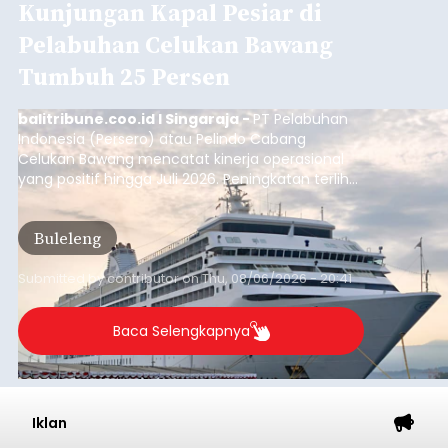
Kunjungan Kapal Pesiar di
Pelabuhan Celukan Bawang
Tumbuh 25 Persen
balitribune.coo.id I Singaraja -
PT Pelabuhan
Indonesia (Persero) atau Pelindo Cabang
Celukan Bawang mencatat kinerja operasional
yang positif hingga Juli 2026. Peningkatan terlihat
dari arus kapal yang mencapai 1,48 juta Gross
Tonnage (GT), atau tumbuh 12,4 persen
Buleleng
dibandingkan periode yang sama tahun lalu
yang tercatat sebesar 1,32 juta GT.
Submitted by
contributor
on
Thu, 08/06/2026 - 20:41
Baca Selengkapnya
Iklan