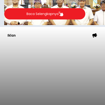
Submitted by
contributor
on
Thu, 08/06/2026 - 20:27
Baca Selengkapnya
Iklan