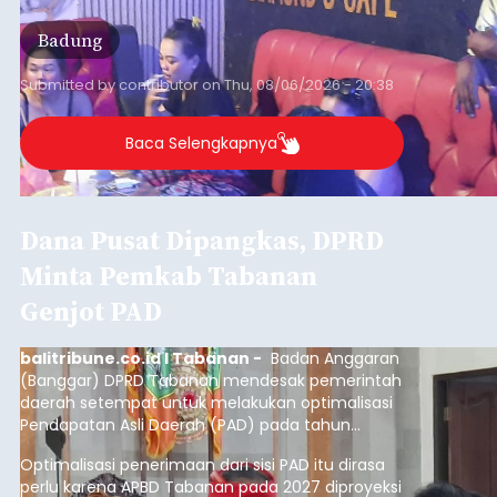
Badung
Submitted by
contributor
on
Thu, 08/06/2026 - 20:38
Baca Selengkapnya
Dana Pusat Dipangkas, DPRD
Minta Pemkab Tabanan
Genjot PAD
balitribune.co.id I Tabanan -
Badan Anggaran
(Banggar) DPRD Tabanan mendesak pemerintah
daerah setempat untuk melakukan optimalisasi
Pendapatan Asli Daerah (PAD) pada tahun
anggaran 2027.
Optimalisasi penerimaan dari sisi PAD itu dirasa
perlu karena APBD Tabanan pada 2027 diproyeksi