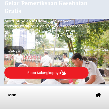
Gelar Pemeriksaan Kesehatan
Gratis
balitribune.co.id I Bangli -
Serangkian
memperingati hari ulang tahun Kemerdekaan
Republik Indonesia ( HUT RI) ke-81, Rumah
Tahanan Negara Kelas II B Bangli menggelar
kegiatan pemeriksaan kesehatan gratis, Rabu
(6/8/2026).
Bangli
Submitted by
contributor
on
Thu, 08/06/2026 - 20:56
Baca Selengkapnya
Iklan