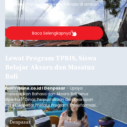
warga kelompok rentan yang berada di ambang
garis kemiskinan. Langkah strategis ini diambil
guna menjaga masyarakat yang berada pada
Submitted by
contributor
on
Thu, 08/06/2026 - 21:31
kelompok desil 5 dan 6 tersebut agar tidak
merosot ke kategori miskin.
Baca Selengkapnya
Lewat Program TPBIS, Siswa
Belajar Aksara dan Masatua
Bali
balitribune.co.id I Denpasar
– Upaya
melestarikan Bahasa dan Aksara Bali terus
diperkuat Dinas Perpustakaan dan Kearsipan
Kota Denpasar melalui Program Transformasi
Perpustakaan Berbasis Inklusi Sosial (TPBIS).
Tahun ini, sebanyak 63 siswa kelas IV dan V SD
Denpasar
Negeri 17 Dangin Puri mendapat pelatihan