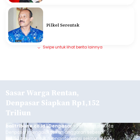
Pilkel Serentak
Swipe untuk lihat berita lainnya
Sasar Warga Rentan,
Denpasar Siapkan Rp1,152
Triliun
balitribune.co.id I Denpasar -
Pemerintah Kota
Denpasar mengalokasikan anggaran sebesar
Rp1,152 triliun untuk mengintervensi sekitar 18.000