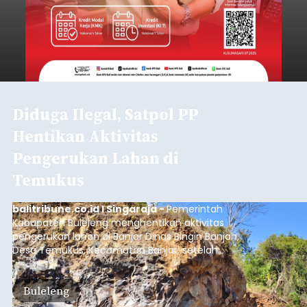
Diduga Ilegal, Satpol PP
Hentikan Aktivitas
Pengerukan Lahan di
Temukus
balitribune.co.id I Singaraja -
Pemerintah
Kabupaten Buleleng menghentikan aktivitas
pengerukan lahan di Banjar Dinas Bingin Banjah,
Desa Temukus, Kecamatan Banjar, setelah
ditemukan indikasi kegiatan pengambilan
material yang tidak sesuai dengan peruntukan
Buleleng
kawasan.