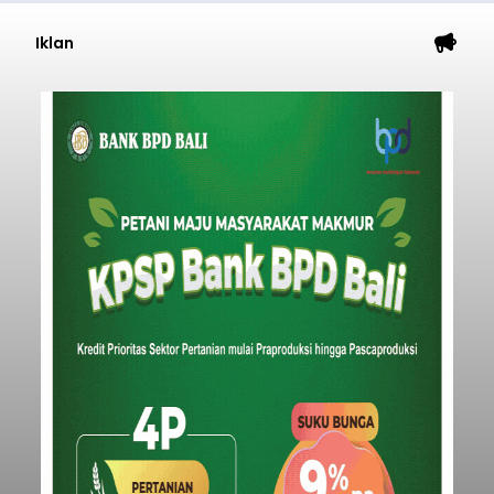
Iklan