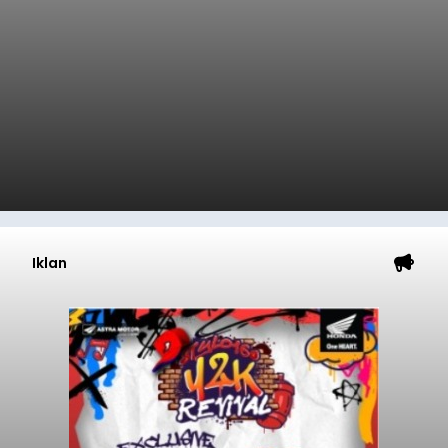
Iklan