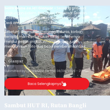
balitribune.co.id I Gianyar -
Seorang pria asal
Lingkungan Dalem, Pemogan, Denpasar Selatan,
Kota Denpasar, yang diketahui bernama I Kadek
Dedi Wiranata (35), ditemukan tidak bernyawa di
pesisir Pantai Purnama, Sukawati.
Sebelum ditemukan meninggal dunia, korban
sempat memberitahukan lokasi terakhirnya
melalui pesan singkat WhatsApp dan juga
mengirimkan foto dua botol pembersih lantai ke
istrinya.
Gianyar
Submitted by
contributor
on
Thu, 08/06/2026 - 21:06
Baca Selengkapnya
Sambut HUT RI, Rutan Bangli