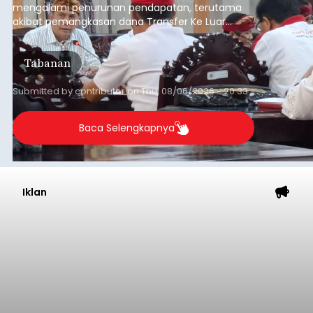
mengalami penurunan pendapatan, terutama
akibat pemangkasan dana Transfer Ke Luar
Daerah (TKD) dari pemerintah pusat.
Tabanan
Submitted by
contributor
on
Thu, 08/06/2026 - 20:33
Baca Selengkapnya
Iklan