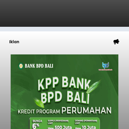
Iklan