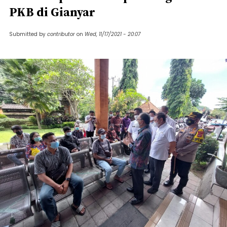
PKB di Gianyar
Submitted by
contributor
on
Wed, 11/17/2021 - 20:07