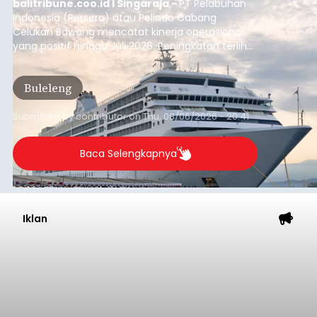
balitribune.coo.id I Singaraja -
PT Pelabuhan
Indonesia (Persero) atau Pelindo Cabang
Celukan Bawang mencatat kinerja operasional
yang positif hingga Juli 2026. Peningkatan terlihat
dari arus kapal yang mencapai 1,48 juta Gross
Tonnage (GT), atau tumbuh 12,4 persen
Buleleng
dibandingkan periode yang sama tahun lalu
yang tercatat sebesar 1,32 juta GT.
Submitted by
contributor
on
Thu, 08/06/2026 - 20:41
Baca Selengkapnya
Iklan