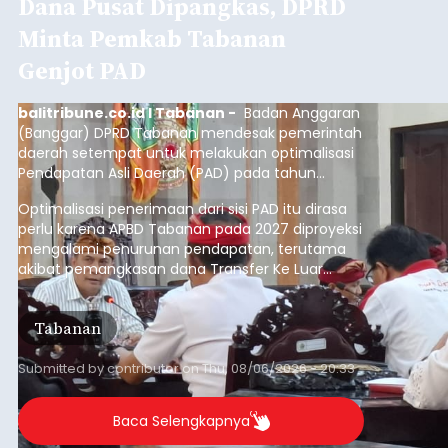
Dana Pusat Dipangkas, DPRD
Minta Pemkab Tabanan
Genjot PAD
balitribune.co.id I Tabanan -
Badan Anggaran
(Banggar) DPRD Tabanan mendesak pemerintah
daerah setempat untuk melakukan optimalisasi
Pendapatan Asli Daerah (PAD) pada tahun
anggaran 2027.
Optimalisasi penerimaan dari sisi PAD itu dirasa
perlu karena APBD Tabanan pada 2027 diproyeksi
mengalami penurunan pendapatan, terutama
akibat pemangkasan dana Transfer Ke Luar
Daerah (TKD) dari pemerintah pusat.
Tabanan
Submitted by
contributor
on
Thu, 08/06/2026 - 20:33
Baca Selengkapnya