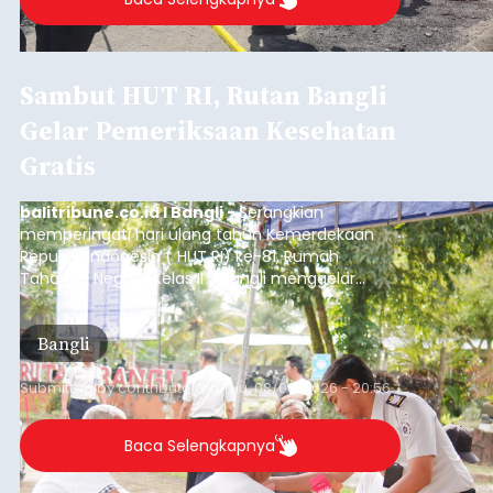
Sambut HUT RI, Rutan Bangli
Gelar Pemeriksaan Kesehatan
Gratis
balitribune.co.id I Bangli -
Serangkian
memperingati hari ulang tahun Kemerdekaan
Republik Indonesia ( HUT RI) ke-81, Rumah
Tahanan Negara Kelas II B Bangli menggelar
kegiatan pemeriksaan kesehatan gratis, Rabu
(6/8/2026).
Bangli
Submitted by
contributor
on
Thu, 08/06/2026 - 20:56
Baca Selengkapnya