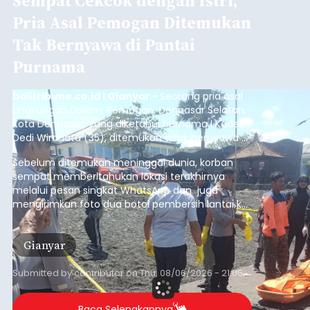
Sempat Cekcok dengan Istri,
Pria Asal Pemogan Ditemukan
Tak Bernyawa di Pantai
Purnama
balitribune.co.id I Gianyar -
Seorang pria asal
Lingkungan Dalem, Pemogan, Denpasar Selatan,
Kota Denpasar, yang diketahui bernama I Kadek
Dedi Wiranata (35), ditemukan tidak bernyawa di
pesisir Pantai Purnama, Sukawati.
Sebelum ditemukan meninggal dunia, korban
sempat memberitahukan lokasi terakhirnya
melalui pesan singkat WhatsApp dan juga
mengirimkan foto dua botol pembersih lantai ke
istrinya.
Gianyar
Submitted by
contributor
on
Thu, 08/06/2026 - 21:06
Baca Selengkapnya