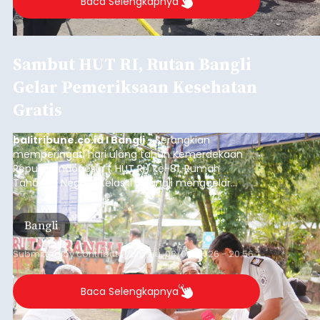
Baca Selengkapnya
Sambut HUT RI, Rutan Bangli
Gelar Pemeriksaan Kesehatan
Gratis
balitribune.co.id I Bangli -
Serangkian
memperingati hari ulang tahun Kemerdekaan
Republik Indonesia ( HUT RI) ke-81, Rumah
Tahanan Negara Kelas II B Bangli menggelar
kegiatan pemeriksaan kesehatan gratis, Rabu
(6/8/2026).
Bangli
Submitted by
contributor
on
Thu, 08/06/2026 - 20:56
Baca Selengkapnya