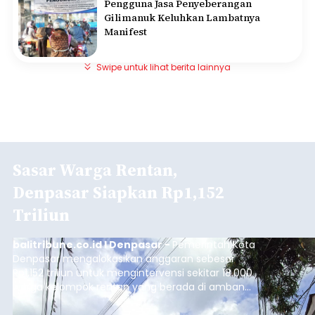
Pengguna Jasa Penyeberangan
Gilimanuk Keluhkan Lambatnya
Manifest
Swipe untuk lihat berita lainnya
Sasar Warga Rentan,
Denpasar Siapkan Rp1,152
Triliun
balitribune.co.id I Denpasar -
Pemerintah Kota
Denpasar mengalokasikan anggaran sebesar
Rp1,152 triliun untuk mengintervensi sekitar 18.000
warga kelompok rentan yang berada di ambang
garis kemiskinan. Langkah strategis ini diambil
guna menjaga masyarakat yang berada pada