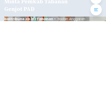
Iklan
Klarifikasi Perizinan, 4 Kafe
di Desa Baha Dipanggil Satpol
PP Badung
balitribune.co.id I Mangupura -
Satuan Polisi
Pamong Praja (Satpol PP) Kabupaten Badung
memanggil pengelola empat kafe di Desa Baha,