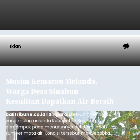
Iklan