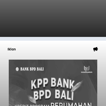
Iklan