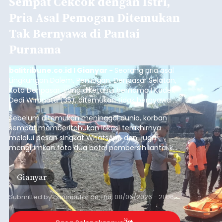
Sempat Cekcok dengan Istri,
Pria Asal Pemogan Ditemukan
Tak Bernyawa di Pantai
Purnama
balitribune.co.id I Gianyar -
Seorang pria asal
Lingkungan Dalem, Pemogan, Denpasar Selatan,
Kota Denpasar, yang diketahui bernama I Kadek
Dedi Wiranata (35), ditemukan tidak bernyawa di
pesisir Pantai Purnama, Sukawati.
Sebelum ditemukan meninggal dunia, korban
sempat memberitahukan lokasi terakhirnya
melalui pesan singkat WhatsApp dan juga
mengirimkan foto dua botol pembersih lantai ke
istrinya.
Gianyar
Submitted by
contributor
on
Thu, 08/06/2026 - 21:06