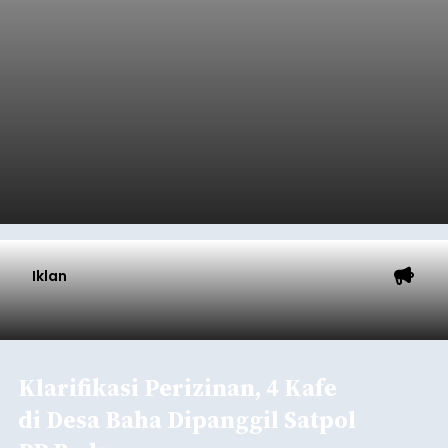
Buleleng.
Baca Selengkapnya
Kunjungan Kapal Pesiar di
Pelabuhan Celukan Bawang
Tumbuh 25 Persen
balitribune.coo.id I Singaraja -
PT Pelabuhan
Indonesia (Persero) atau Pelindo Cabang
Celukan Bawang mencatat kinerja operasional
yang positif hingga Juli 2026. Peningkatan terlihat
dari arus kapal yang mencapai 1,48 juta Gross
Tonnage (GT), atau tumbuh 12,4 persen
Buleleng
dibandingkan periode yang sama tahun lalu
yang tercatat sebesar 1,32 juta GT.
Submitted by
contributor
on
Thu, 08/06/2026 - 20:41
Baca Selengkapnya