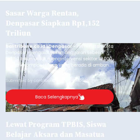
Sasar Warga Rentan,
Denpasar Siapkan Rp1,152
Triliun
balitribune.co.id I Denpasar -
Pemerintah Kota
Denpasar mengalokasikan anggaran sebesar
Rp1,152 triliun untuk mengintervensi sekitar 18.000
warga kelompok rentan yang berada di ambang
garis kemiskinan. Langkah strategis ini diambil
guna menjaga masyarakat yang berada pada
Submitted by
contributor
on
Thu, 08/06/2026 - 21:31
kelompok desil 5 dan 6 tersebut agar tidak
merosot ke kategori miskin.
Baca Selengkapnya
Lewat Program TPBIS, Siswa
Belajar Aksara dan Masatua