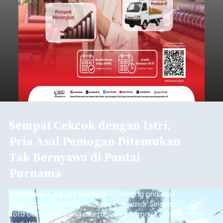
Sempat Cekcok dengan Istri,
Pria Asal Pemogan Ditemukan
Tak Bernyawa di Pantai
Purnama
balitribune.co.id I Gianyar -
Seorang pria asal
Lingkungan Dalem, Pemogan, Denpasar Selatan,
Kota Denpasar, yang diketahui bernama I Kadek