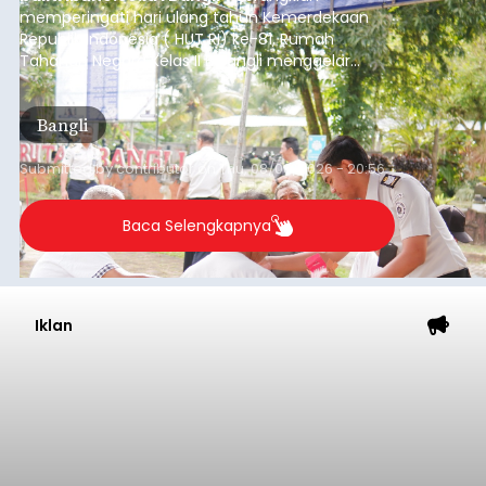
memperingati hari ulang tahun Kemerdekaan
Republik Indonesia ( HUT RI) ke-81, Rumah
Tahanan Negara Kelas II B Bangli menggelar
kegiatan pemeriksaan kesehatan gratis, Rabu
(6/8/2026).
Bangli
Submitted by
contributor
on
Thu, 08/06/2026 - 20:56
Baca Selengkapnya
Iklan