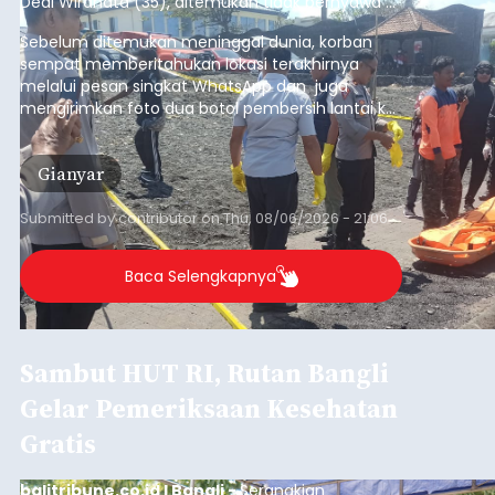
Dedi Wiranata (35), ditemukan tidak bernyawa di
pesisir Pantai Purnama, Sukawati.
Sebelum ditemukan meninggal dunia, korban
sempat memberitahukan lokasi terakhirnya
melalui pesan singkat WhatsApp dan juga
mengirimkan foto dua botol pembersih lantai ke
istrinya.
Gianyar
Submitted by
contributor
on
Thu, 08/06/2026 - 21:06
Baca Selengkapnya
Sambut HUT RI, Rutan Bangli
Gelar Pemeriksaan Kesehatan
Gratis
balitribune.co.id I Bangli -
Serangkian