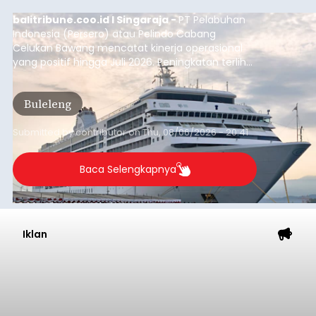
balitribune.coo.id I Singaraja -
PT Pelabuhan
Indonesia (Persero) atau Pelindo Cabang
Celukan Bawang mencatat kinerja operasional
yang positif hingga Juli 2026. Peningkatan terlihat
dari arus kapal yang mencapai 1,48 juta Gross
Tonnage (GT), atau tumbuh 12,4 persen
Buleleng
dibandingkan periode yang sama tahun lalu
yang tercatat sebesar 1,32 juta GT.
Submitted by
contributor
on
Thu, 08/06/2026 - 20:41
Baca Selengkapnya
Iklan