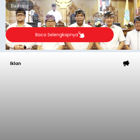
Badung
Badung, Kamis (6/8/2026).
Submitted by
contributor
on
Thu, 08/06/2026 - 20:27
Baca Selengkapnya
Iklan