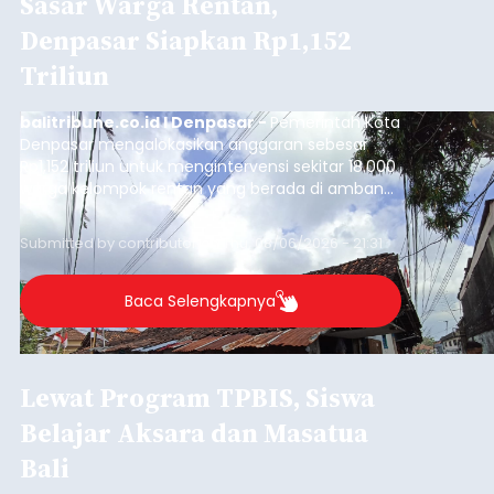
Sasar Warga Rentan,
Denpasar Siapkan Rp1,152
Triliun
balitribune.co.id I Denpasar -
Pemerintah Kota
Denpasar mengalokasikan anggaran sebesar
Rp1,152 triliun untuk mengintervensi sekitar 18.000
warga kelompok rentan yang berada di ambang
garis kemiskinan. Langkah strategis ini diambil
guna menjaga masyarakat yang berada pada
Submitted by
contributor
on
Thu, 08/06/2026 - 21:31
kelompok desil 5 dan 6 tersebut agar tidak
merosot ke kategori miskin.
Baca Selengkapnya
Lewat Program TPBIS, Siswa
Belajar Aksara dan Masatua
Bali