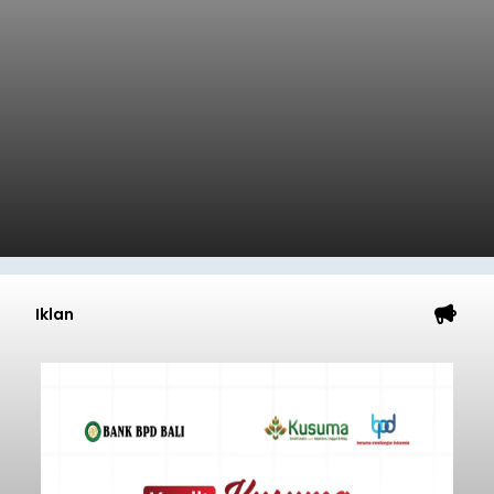
Iklan