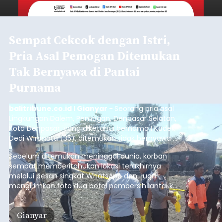
Sempat Cekcok dengan Istri,
Pria Asal Pemogan Ditemukan
Tak Bernyawa di Pantai
Purnama
balitribune.co.id I Gianyar -
Seorang pria asal
Lingkungan Dalem, Pemogan, Denpasar Selatan,
Kota Denpasar, yang diketahui bernama I Kadek
Dedi Wiranata (35), ditemukan tidak bernyawa di
pesisir Pantai Purnama, Sukawati.
Sebelum ditemukan meninggal dunia, korban
sempat memberitahukan lokasi terakhirnya
melalui pesan singkat WhatsApp dan juga
mengirimkan foto dua botol pembersih lantai ke
istrinya.
Gianyar