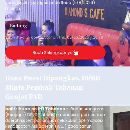
yang digelar petugas pada Rabu (5/8/2026)
malam.
Badung
Submitted by
contributor
on
Thu, 08/06/2026 - 20:38
Baca Selengkapnya
Dana Pusat Dipangkas, DPRD
Minta Pemkab Tabanan
Genjot PAD
balitribune.co.id I Tabanan -
Badan Anggaran
(Banggar) DPRD Tabanan mendesak pemerintah
daerah setempat untuk melakukan optimalisasi
Pendapatan Asli Daerah (PAD) pada tahun