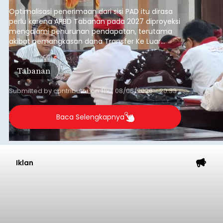
anggaran 2027.
Optimalisasi penerimaan dari sisi PAD itu dirasa
perlu karena APBD Tabanan pada 2027 diproyeksi
mengalami penurunan pendapatan, terutama
akibat pemangkasan dana Transfer Ke Luar
Daerah (TKD) dari pemerintah pusat.
Tabanan
Submitted by
contributor
on
Thu, 08/06/2026 - 20:33
Baca Selengkapnya
Iklan