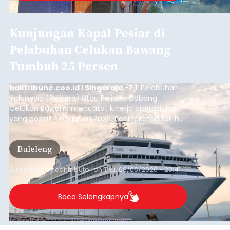
Kunjungan Kapal Pesiar di
Pelabuhan Celukan Bawang
Tumbuh 25 Persen
balitribune.coo.id I Singaraja -
PT Pelabuhan
Indonesia (Persero) atau Pelindo Cabang
Celukan Bawang mencatat kinerja operasional
yang positif hingga Juli 2026. Peningkatan terlihat
dari arus kapal yang mencapai 1,48 juta Gross
Tonnage (GT), atau tumbuh 12,4 persen
Buleleng
dibandingkan periode yang sama tahun lalu
yang tercatat sebesar 1,32 juta GT.
Submitted by
contributor
on
Thu, 08/06/2026 - 20:41
Baca Selengkapnya