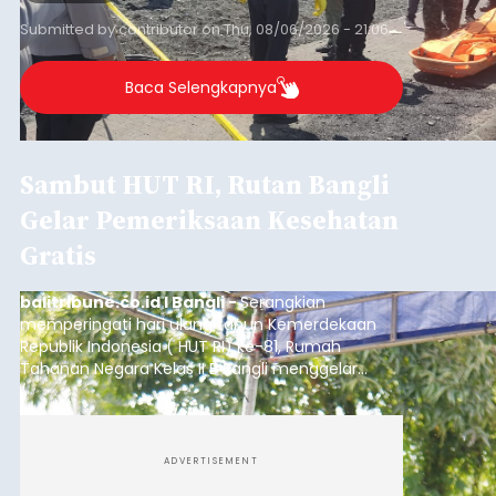
Submitted by
contributor
on
Thu, 08/06/2026 - 21:06
Baca Selengkapnya
Sambut HUT RI, Rutan Bangli
Gelar Pemeriksaan Kesehatan
Gratis
balitribune.co.id I Bangli -
Serangkian
memperingati hari ulang tahun Kemerdekaan
Republik Indonesia ( HUT RI) ke-81, Rumah
Tahanan Negara Kelas II B Bangli menggelar
kegiatan pemeriksaan kesehatan gratis, Rabu
(6/8/2026).
ADVERTISEMENT