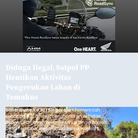
Diduga Ilegal, Satpol PP
Hentikan Aktivitas
Pengerukan Lahan di
Temukus
balitribune.co.id I Singaraja -
Pemerintah
Kabupaten Buleleng menghentikan aktivitas
pengerukan lahan di Banjar Dinas Bingin Banjah,
Desa Temukus, Kecamatan Banjar, setelah
ditemukan indikasi kegiatan pengambilan