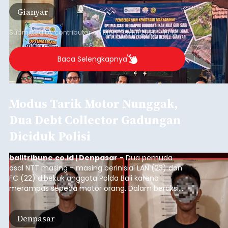
Gianyar
Submitted by
contributor
on
Mon, 08/10/2026 - 19:12
Baca Selengkapnya
Modus Tarik Motor Nunggak,
Dua Debt Collector Gadungan
Diciduk Polisi
balitribune.co.id | Denpasar
- Dua pemuda
asal NTT masing - masing berinisial LAN (23) dan
FC (22) dibekuk anggota Polda Bali karena
merampas sepeda motor orang. Dalam beraksi,
kedua pelaku mengaku sebagai debt collector
digunakan dua pria untuk merampas sepeda
Denpasar
motor milik warga. Bermodal data yang