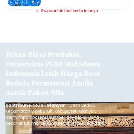
Swipe untuk lihat berita lainnya
Tekan Biaya Produksi,
Universitas PGRI Mahadewa
Indonesia Latih Warga Desa
Bedulu Fermentasi Azolla
untuk Pakan Nila
balitribune.co.id | Gianyar
- Desa Bedulu,
Kecamatan Blahbatuh, Kabupaten Gianyar,
menyimpan potensi sumber daya lokal yang
besar untuk mendukung kegiatan budidaya ikan
nila.