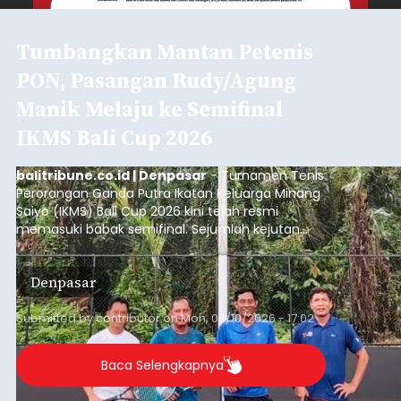
Tumbangkan Mantan Petenis
PON, Pasangan Rudy/Agung
Manik Melaju ke Semifinal
IKMS Bali Cup 2026
balitribune.co.id | Denpasar
- Turnamen Tenis
Perorangan Ganda Putra Ikatan Keluarga Minang
Saiyo (IKMS) Bali Cup 2026 kini telah resmi
memasuki babak semifinal. Sejumlah kejutan
mewarnai babak delapan besar yang digelar di
Lapangan Tenis Telkom Denpasar pada Minggu,
Denpasar
9 Agustus 2026.
Submitted by
contributor
on
Mon, 08/10/2026 - 17:02
Baca Selengkapnya