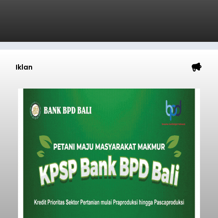
Iklan