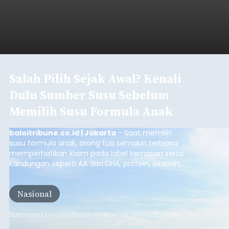
Salah Pilih Sejak Awal? Kenali
Dulu Sumber Susu Sebelum
Memilih Susu Formula Anak
baloitribune.co.id | Jakarta
- Saat memilih
susu formula anak, orang tua semakin terbiasa
memperhatikan klaim pada label kemasan serta
kandungan seperti AA dan DHA, protein, vitamin,
mineral, hingga gula tambahan. Namun, satu hal
yang belum banyak dicermati adalah dari mana
Nasional
sumber susu yang digunakan.
Submitted by
contributor
on
Mon, 08/10/2026 - 15:05