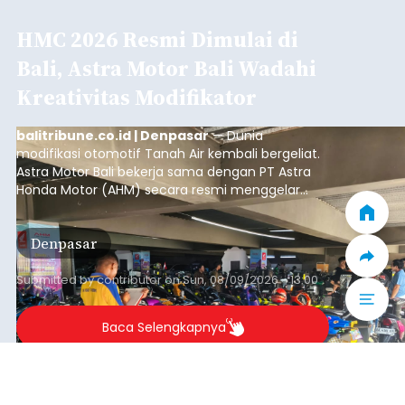
HMC 2026 Resmi Dimulai di
Bali, Astra Motor Bali Wadahi
Kreativitas Modifikator
balitribune.co.id | Denpasar
— Dunia
modifikasi otomotif Tanah Air kembali bergeliat.
Astra Motor Bali bekerja sama dengan PT Astra
Honda Motor (AHM) secara resmi menggelar
putaran pembuka (
opening round
) ajang kontes
modifikasi sepeda motor terbesar di Indonesia,
Denpasar
Honda Modif Contest (HMC) 2026, di Denpasar,
Bali.
Submitted by
contributor
on
Sun, 08/09/2026 - 13:00
Baca Selengkapnya