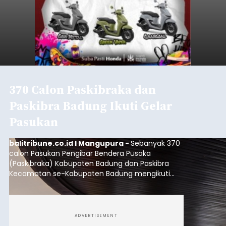
370 Calon Paskibraka dan
Paskibra Badung Ikuti Gelar
Pasukan
balitribune.co.id I Mangupura -
Sebanyak 370
calon Pasukan Pengibar Bendera Pusaka
(Paskibraka) Kabupaten Badung dan Paskibra
Kecamatan se-Kabupaten Badung mengikuti
gelar pasukan di Lapangan Pusat Pemerintahan
(Puspem) Badung, Sabtu (8/8/2026).
ADVERTISEMENT