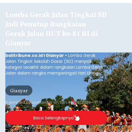
Lomba Gerak Jalan Tingkat SD
Jadi Penutup Rangkaian
Gerak Jalan HUT ke-81 RI di
Gianyar
balitribune.co.id I Gianyar -
Lomba Gerak
Jalan Tingkat Sekolah Dasar (SD) menjadi
kategori terakhir dalam rangkaian Lomba Gerak
Jalan dalam rangka memperingati Hari Ulang
Tahun (HUT) ke-81 Kemerdekaan Republik
Indonesia Tahun 2026 di Kabupaten Gianyar.
Gianyar
Submitted by
contributor
on
Sun, 08/09/2026 - 17:18
Baca Selengkapnya