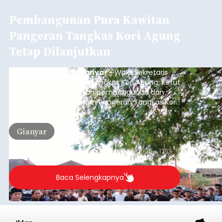
Pembangunan Pura Kawitan
Pangeran Tangkas Kori Agung
Tetap Dilanjutkan
balitribune.co.id I Gianyar -
Wakil Sekretaris
Pratisentana Pangeran Tangkas Kori Agung, Ketut
Sudarsana, menegaskan pembangunan dan
pemugaran Pura Kawitan Pangeran Tangkas Kori
Agung tetap dilanjutkan.
Gianyar
Submitted by
contributor
on
Sun, 08/09/2026 - 17:13
Baca Selengkapnya