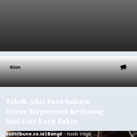
Iklan
Tokoh Adat Desa Subaya
Tewas Terperosok ke Jurang
Saat Cari Kayu Bakar
balitribune.co.id | Bangli
- Nasib tragis