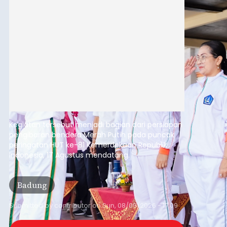
Kegiatan tersebut menjadi bagian dari persiapan
pengibaran bendera Merah Putih pada puncak
peringatan HUT ke-81 Kemerdekaan Republik
Indonesia, 17 Agustus mendatang.
Badung
Submitted by
contributor
on
Sun, 08/09/2026 - 17:09