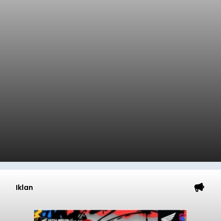
Iklan