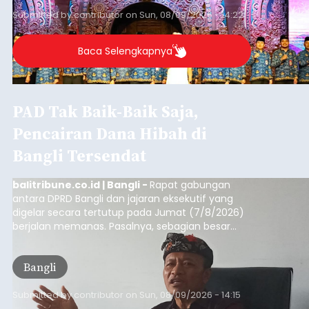
Submitted by
contributor
on
Sun, 08/09/2026 - 14:22
Baca Selengkapnya
PAD Tak Baik-Baik Saja,
Pencairan Dana Hibah di
Bangli Tersendat
balitribune.co.id | Bangli -
Rapat gabungan
antara DPRD Bangli dan jajaran eksekutif yang
digelar secara tertutup pada Jumat (7/8/2026)
berjalan memanas. Pasalnya, sebagian besar
dana hibah yang bersumber dari pokok-pokok
pikiran (pokok-pokok pikiran/pokir) dewan hasil
Bangli
penjaringan aspirasi masyarakat saat reses tak
kunjung cair.
Submitted by
contributor
on
Sun, 08/09/2026 - 14:15