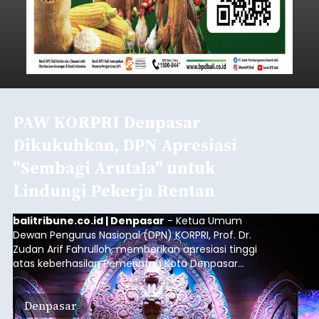
PAW KORPRI Denpasar
Dikukuhkan, DPN Apresiasi
"Sembagi Arutala" untuk
Lindungi Pekerja Rentan
balitribune.co.id | Denpasar
- Ketua Umum
Dewan Pengurus Nasional (DPN) KORPRI, Prof. Dr.
Zudan Arif Fahrulloh, memberikan apresiasi tinggi
atas keberhasilan Pemerintah Kota Denpasar
dan KORPRI Kota Denpasar dalam
mengimplementasikan program gotong royong
Denpasar
kepedulian sosial bertajuk "Sembagi Arutala".