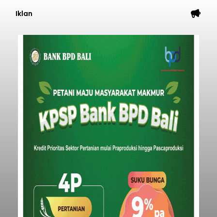
Iklan