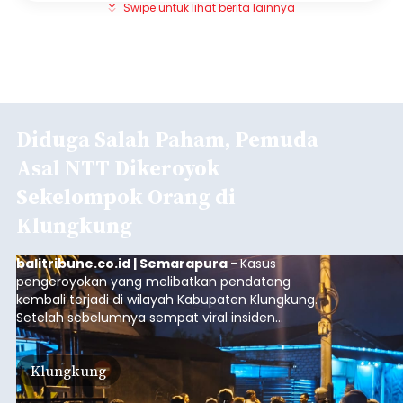
Swipe untuk lihat berita lainnya
Diduga Salah Paham, Pemuda
Asal NTT Dikeroyok
Sekelompok Orang di
Klungkung
balitribune.co.id | Semarapura -
Kasus
pengeroyokan yang melibatkan pendatang
kembali terjadi di wilayah Kabupaten Klungkung.
Setelah sebelumnya sempat viral insiden
keributan di barat Pasar Galiran, peristiwa serupa
kini menimpa seorang pemuda asal Kabupaten
Klungkung
Sumba Barat Daya (SBD), Nusa Tenggara Timur
(NTT).