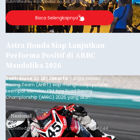
Submitted by
contributor
on
Sat, 08/08/2026 - 13:07
Baca Selengkapnya
Astra Honda Siap Lanjutkan
Performa Positif di ARRC
Mandalika 2026
balitribune.co.id | Jakarta
– Astra Honda
Racing Team (AHRT) siap menghadapi putaran
keempat Idemitsu FIM Asia Road Racing
Championship (ARRC) 2026 yang akan
berlangsung di Pertamina Mandalika
International Circuit, Lombok, Nusa Tenggara
Nasional
Barat, pada 7–9 Agustus 2026.
Submitted by
contributor
on
Fri, 08/07/2026 - 07:44