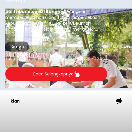
Kunjungan Kapal Pesiar di
Pelabuhan Celukan Bawang
Tumbuh 25 Persen
balitribune.coo.id I Singaraja -
PT Pelabuhan
Indonesia (Persero) atau Pelindo Cabang
Celukan Bawang mencatat kinerja operasional
yang positif hingga Juli 2026. Peningkatan terlihat
dari arus kapal yang mencapai 1,48 juta Gross
Tonnage (GT), atau tumbuh 12,4 persen
Buleleng
dibandingkan periode yang sama tahun lalu
yang tercatat sebesar 1,32 juta GT.
Submitted by
contributor
on
Thu, 08/06/2026 - 20:41
Baca Selengkapnya
Iklan