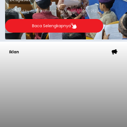
Iklan
Sempat Cekcok dengan Istri,
Pria Asal Pemogan Ditemukan
Tak Bernyawa di Pantai
Purnama
balitribune.co.id I Gianyar -
Seorang pria asal
Lingkungan Dalem, Pemogan, Denpasar Selatan,
Kota Denpasar, yang diketahui bernama I Kadek
Dedi Wiranata (35), ditemukan tidak bernyawa di