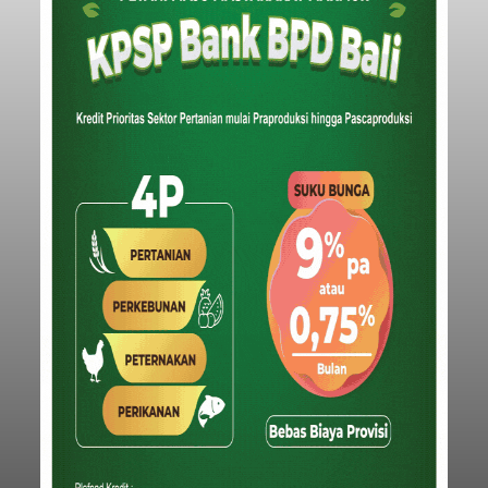
memperingati hari ulang tahun Kemerdekaan
Republik Indonesia ( HUT RI) ke-81, Rumah
Tahanan Negara Kelas II B Bangli menggelar
kegiatan pemeriksaan kesehatan gratis, Rabu
(6/8/2026).
Bangli
Submitted by
contributor
on
Thu, 08/06/2026 - 20:56
Baca Selengkapnya
Iklan