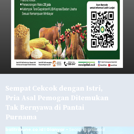
Iklan