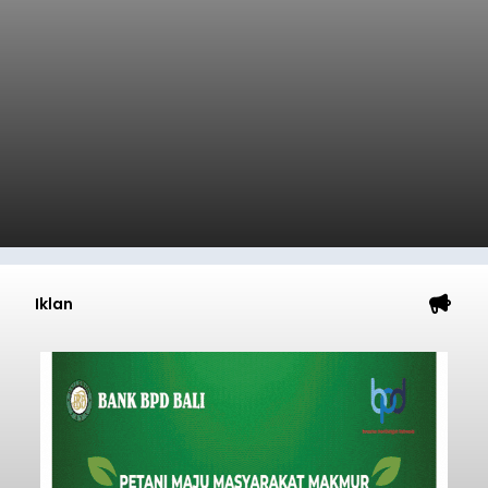
pesisir Pantai Purnama, Sukawati.
Sebelum ditemukan meninggal dunia, korban
sempat memberitahukan lokasi terakhirnya
melalui pesan singkat WhatsApp dan juga
mengirimkan foto dua botol pembersih lantai ke
istrinya.
Gianyar
Submitted by
contributor
on
Thu, 08/06/2026 - 21:06
Baca Selengkapnya
Sambut HUT RI, Rutan Bangli
Gelar Pemeriksaan Kesehatan
Gratis
balitribune.co.id I Bangli -
Serangkian