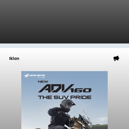
Iklan
Sasar Warga Rentan,
Denpasar Siapkan Rp1,152
Triliun
balitribune.co.id I Denpasar -
Pemerintah Kota
Denpasar mengalokasikan anggaran sebesar
Rp1,152 triliun untuk mengintervensi sekitar 18.000