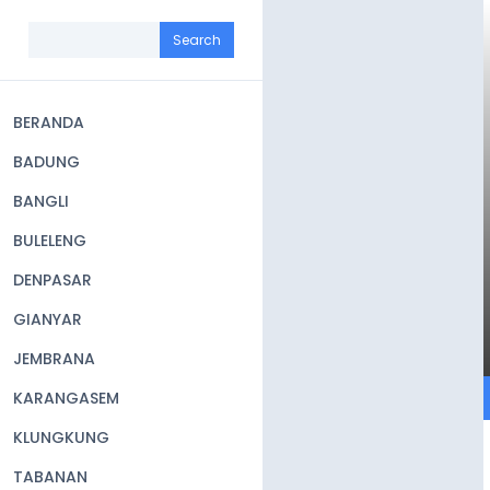
Skip
to
Search
main
content
BERANDA
Main
BADUNG
navigation
BANGLI
BULELENG
DENPASAR
GIANYAR
JEMBRANA
KARANGASEM
KLUNGKUNG
TABANAN