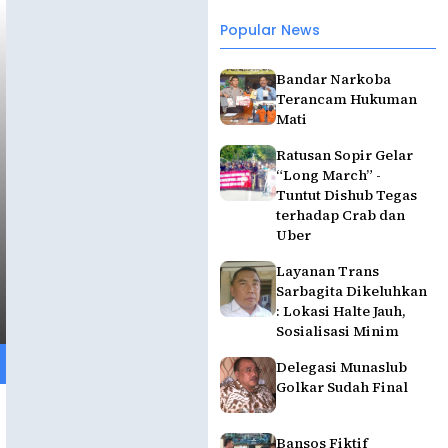
Popular News
Bandar Narkoba
Terancam Hukuman
Mati
Ratusan Sopir Gelar
“Long March” -
Tuntut Dishub Tegas
terhadap Crab dan
Uber
Layanan Trans
Sarbagita Dikeluhkan
: Lokasi Halte Jauh,
Sosialisasi Minim
Delegasi Munaslub
Golkar Sudah Final
Bansos Fiktif