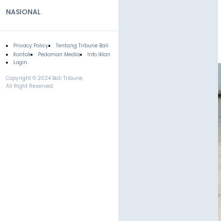
NASIONAL
Privacy Policy
Tentang Tribune Bali
Footer
Kontak
Pedoman Media
Info Iklan
Login
Copyright © 2024 Bali Tribune,
All Right Reserved.