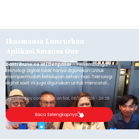
Ikasmansa Luncurkan
Aplikasi Smansa One
balitribune.co.id | Denpasar
- Perkembangan
teknologi digital tidak hanya digunakan untuk
mempermudah kehidupan sehari-hari. Teknologi
digital saat ini juga digunakan untuk mencatat
dan mengelola data base alumni dari suatu
sekolah, salah satunya adalah alumni SMA 1
Submitted by
contributor
on
Sat, 08/08/2026 - 20:28
Denpasar.
Baca Selengkapnya