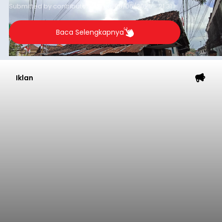
Performa Positif di ARRC
Mandalika 2026
balitribune.co.id | Jakarta
– Astra Honda
Racing Team (AHRT) siap menghadapi putaran
keempat Idemitsu FIM Asia Road Racing
Championship (ARRC) 2026 yang akan
berlangsung di Pertamina Mandalika
International Circuit, Lombok, Nusa Tenggara
Nasional
Barat, pada 7–9 Agustus 2026.
Submitted by
contributor
on
Fri, 08/07/2026 - 07:44
Baca Selengkapnya
Sasar Warga Rentan,
Denpasar Siapkan Rp1,152