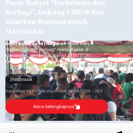
Pasar Rakyat “Berbelanja dan
Berbagi”, Dukung UMKM dan
Salurkan Bantuan untuk
Masyarakat
balitribune.co.id | Negara
- Pasar Rakyat
“Berbelanja dan Berbagi” resmi digelar di
Kabupaten Jembrana, Jumat (7/8/2026).
Kegiatan yang digelar Gedung Kesenian Ir.
Soekarno ini memadukan pemberdayaan
ekonomi masyarakat dengan aksi sosial tersebut
Jembrana
mendapat antusiasme tinggi dan mencatat nilai
transaksi mencapai Rp672.733.200.
Submitted by
contributor
on
Sat, 08/08/2026 - 20:11
Baca Selengkapnya