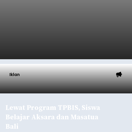
Triliun
balitribune.co.id I Denpasar -
Pemerintah Kota
Denpasar mengalokasikan anggaran sebesar
Rp1,152 triliun untuk mengintervensi sekitar 18.000
warga kelompok rentan yang berada di ambang
garis kemiskinan. Langkah strategis ini diambil
guna menjaga masyarakat yang berada pada
Submitted by
contributor
on
Thu, 08/06/2026 - 21:31
kelompok desil 5 dan 6 tersebut agar tidak
merosot ke kategori miskin.
Baca Selengkapnya
Iklan