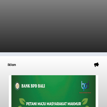
balitribune.co.id | Semarapura -
Kasus
pengeroyokan yang melibatkan pendatang
kembali terjadi di wilayah Kabupaten Klungkung.
Setelah sebelumnya sempat viral insiden
keributan di barat Pasar Galiran, peristiwa serupa
kini menimpa seorang pemuda asal Kabupaten
Klungkung
Sumba Barat Daya (SBD), Nusa Tenggara Timur
(NTT).
Submitted by
contributor
on
Sat, 08/08/2026 - 13:07
Baca Selengkapnya
Iklan