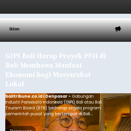
Iklan