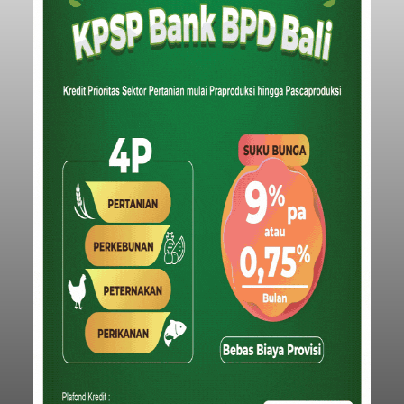
Iklan