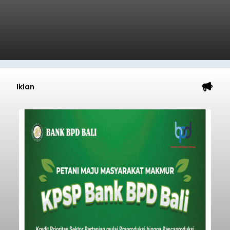
Sambut HUT RI, Rutan Bangli
Gelar Pemeriksaan Kesehatan
Gratis
balitribune.co.id I Bangli -
Serangkian
memperingati hari ulang tahun Kemerdekaan
Republik Indonesia ( HUT RI) ke-81, Rumah
Tahanan Negara Kelas II B Bangli menggelar
kegiatan pemeriksaan kesehatan gratis, Rabu
(6/8/2026).
Bangli
Submitted by
contributor
on
Thu, 08/06/2026 - 20:56
Baca Selengkapnya
Musim Kemarau Melanda,
Warga Desa Sinabun