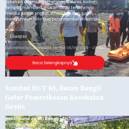
Sebelum ditemukan meninggal dunia, korban
sempat memberitahukan lokasi terakhirnya
melalui pesan singkat WhatsApp dan juga
mengirimkan foto dua botol pembersih lantai ke
istrinya.
Gianyar
Submitted by
contributor
on
Thu, 08/06/2026 - 21:06
Baca Selengkapnya
Sambut HUT RI, Rutan Bangli
Gelar Pemeriksaan Kesehatan
Gratis
balitribune.co.id I Bangli -
Serangkian
memperingati hari ulang tahun Kemerdekaan