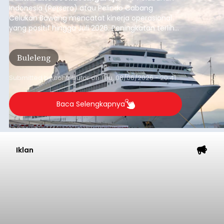
Indonesia (Persero) atau Pelindo Cabang
Celukan Bawang mencatat kinerja operasional
yang positif hingga Juli 2026. Peningkatan terlihat
dari arus kapal yang mencapai 1,48 juta Gross
Tonnage (GT), atau tumbuh 12,4 persen
Buleleng
dibandingkan periode yang sama tahun lalu
yang tercatat sebesar 1,32 juta GT.
Submitted by
contributor
on
Thu, 08/06/2026 - 20:41
Baca Selengkapnya
Iklan