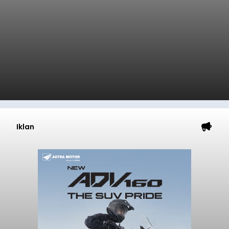
Iklan