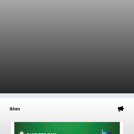
Iklan