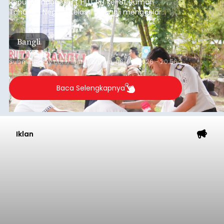
Republik Indonesia ( HUT RI) ke-81, Rumah
Tahanan Negara Kelas II B Bangli menggelar
kegiatan pemeriksaan kesehatan gratis, Rabu
(6/8/2026).
Bangli
Submitted by
contributor
on
Thu, 08/06/2026 - 20:56
Baca Selengkapnya
Iklan