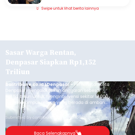
Swipe untuk lihat berita lainnya
Sasar Warga Rentan,
Denpasar Siapkan Rp1,152
Triliun
balitribune.co.id I Denpasar -
Pemerintah Kota
Denpasar mengalokasikan anggaran sebesar
Rp1,152 triliun untuk mengintervensi sekitar 18.000
warga kelompok rentan yang berada di ambang
garis kemiskinan. Langkah strategis ini diambil
guna menjaga masyarakat yang berada pada
Submitted by
contributor
on
Thu, 08/06/2026 - 21:31
kelompok desil 5 dan 6 tersebut agar tidak
merosot ke kategori miskin.
Baca Selengkapnya