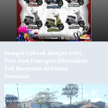
Sempat Cekcok dengan Istri,
Pria Asal Pemogan Ditemukan
Tak Bernyawa di Pantai
Purnama
balitribune.co.id I Gianyar -
Seorang pria asal
Lingkungan Dalem, Pemogan, Denpasar Selatan,
Kota Denpasar, yang diketahui bernama I Kadek
Dedi Wiranata (35), ditemukan tidak bernyawa di
pesisir Pantai Purnama, Sukawati.