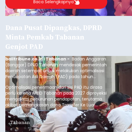
Baca Selengkapnya
Dana Pusat Dipangkas, DPRD
Minta Pemkab Tabanan
Genjot PAD
balitribune.co.id I Tabanan -
Badan Anggaran
(Banggar) DPRD Tabanan mendesak pemerintah
daerah setempat untuk melakukan optimalisasi
Pendapatan Asli Daerah (PAD) pada tahun
anggaran 2027.
Optimalisasi penerimaan dari sisi PAD itu dirasa
perlu karena APBD Tabanan pada 2027 diproyeksi
mengalami penurunan pendapatan, terutama
akibat pemangkasan dana Transfer Ke Luar
Daerah (TKD) dari pemerintah pusat.
Tabanan