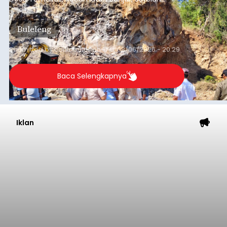
ditemukan indikasi kegiatan pengambilan
material yang tidak sesuai dengan peruntukan
Buleleng
kawasan.
Submitted by
contributor
on
Thu, 08/06/2026 - 20:29
Baca Selengkapnya
Iklan