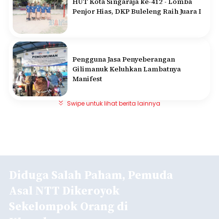
HUT Kota Singaraja ke-412 - Lomba
Penjor Hias, DKP Buleleng Raih Juara I
Pengguna Jasa Penyeberangan
Gilimanuk Keluhkan Lambatnya
Manifest
Swipe untuk lihat berita lainnya
Diduga Salah Paham, Pemuda
Asal NTT Dikeroyok
Sekelompok Orang di