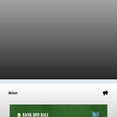
Iklan