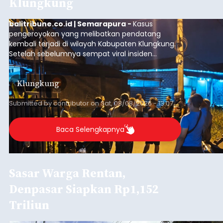
Klungkung
balitribune.co.id | Semarapura -
Kasus
pengeroyokan yang melibatkan pendatang
kembali terjadi di wilayah Kabupaten Klungkung.
Setelah sebelumnya sempat viral insiden
keributan di barat Pasar Galiran, peristiwa serupa
kini menimpa seorang pemuda asal Kabupaten
Klungkung
Sumba Barat Daya (SBD), Nusa Tenggara Timur
(NTT).
Submitted by
contributor
on
Sat, 08/08/2026 - 13:07
Baca Selengkapnya
Sasar Warga Rentan,
Denpasar Siapkan Rp1,152
Triliun