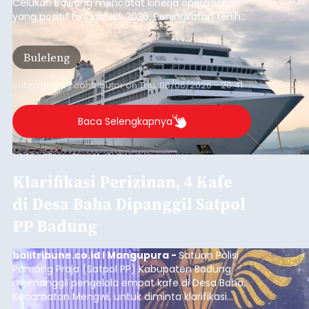
Celukan Bawang mencatat kinerja operasional
yang positif hingga Juli 2026. Peningkatan terlihat
dari arus kapal yang mencapai 1,48 juta Gross
Tonnage (GT), atau tumbuh 12,4 persen
Buleleng
dibandingkan periode yang sama tahun lalu
yang tercatat sebesar 1,32 juta GT.
Submitted by
contributor
on
Thu, 08/06/2026 - 20:41
Baca Selengkapnya
Klarifikasi Perizinan, 4 Kafe
di Desa Baha Dipanggil Satpol
PP Badung
balitribune.co.id I Mangupura -
Satuan Polisi
Pamong Praja (Satpol PP) Kabupaten Badung
memanggil pengelola empat kafe di Desa Baha,
Kecamatan Mengwi, untuk diminta klarifikasi