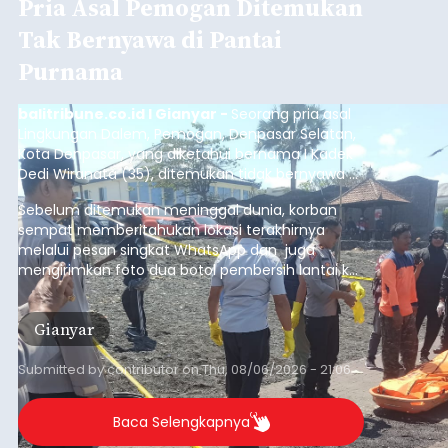
Pria Asal Pemogan Ditemukan
Tak Bernyawa di Pantai
Purnama
balitribune.co.id I Gianyar -
Seorang pria asal
Lingkungan Dalem, Pemogan, Denpasar Selatan,
Kota Denpasar, yang diketahui bernama I Kadek
Dedi Wiranata (35), ditemukan tidak bernyawa di
pesisir Pantai Purnama, Sukawati.
Sebelum ditemukan meninggal dunia, korban
sempat memberitahukan lokasi terakhirnya
melalui pesan singkat WhatsApp dan juga
mengirimkan foto dua botol pembersih lantai ke
istrinya.
Gianyar
Submitted by
contributor
on
Thu, 08/06/2026 - 21:06
Baca Selengkapnya