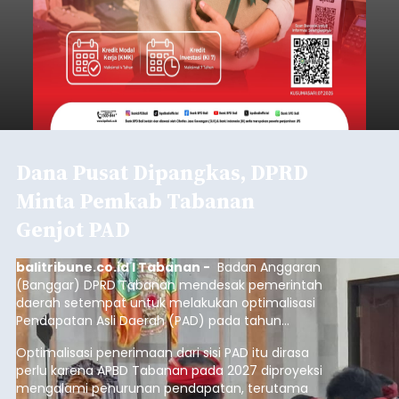
Dana Pusat Dipangkas, DPRD
Minta Pemkab Tabanan
Genjot PAD
balitribune.co.id I Tabanan -
Badan Anggaran
(Banggar) DPRD Tabanan mendesak pemerintah
daerah setempat untuk melakukan optimalisasi
Pendapatan Asli Daerah (PAD) pada tahun
anggaran 2027.
Optimalisasi penerimaan dari sisi PAD itu dirasa
perlu karena APBD Tabanan pada 2027 diproyeksi
mengalami penurunan pendapatan, terutama