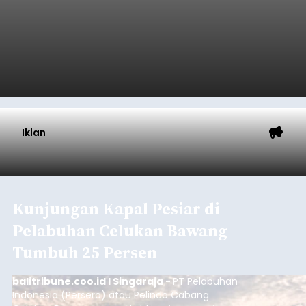
Iklan
Kunjungan Kapal Pesiar di
Pelabuhan Celukan Bawang
Tumbuh 25 Persen
balitribune.coo.id I Singaraja -
PT Pelabuhan
Indonesia (Persero) atau Pelindo Cabang