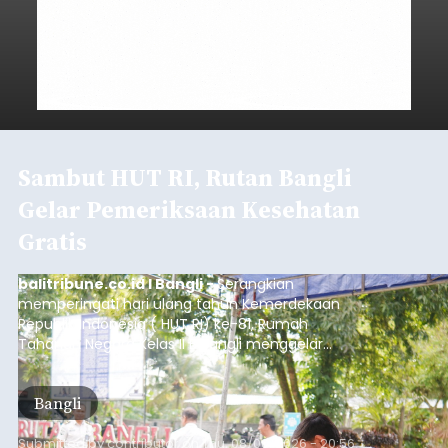
Sambut HUT RI, Rutan Bangli
Gelar Pemeriksaan Kesehatan
Gratis
balitribune.co.id I Bangli -
Serangkian
memperingati hari ulang tahun Kemerdekaan
Republik Indonesia ( HUT RI) ke-81, Rumah
Tahanan Negara Kelas II B Bangli menggelar
kegiatan pemeriksaan kesehatan gratis, Rabu
(6/8/2026).
Bangli
Submitted by
contributor
on
Thu, 08/06/2026 - 20:56