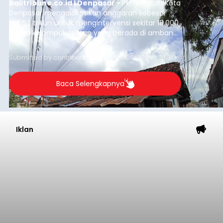
balitribune.co.id I Denpasar -
Pemerintah Kota
Denpasar mengalokasikan anggaran sebesar
Rp1,152 triliun untuk mengintervensi sekitar 18.000
warga kelompok rentan yang berada di ambang
garis kemiskinan. Langkah strategis ini diambil
guna menjaga masyarakat yang berada pada
Submitted by
contributor
on
Thu, 08/06/2026 - 21:31
kelompok desil 5 dan 6 tersebut agar tidak
merosot ke kategori miskin.
Baca Selengkapnya
Iklan