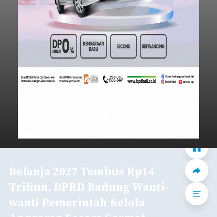
Belanja 2027 Tembus Rp14
Triliun, DPRD Badung Wanti-
wanti Pemerintah Kelola