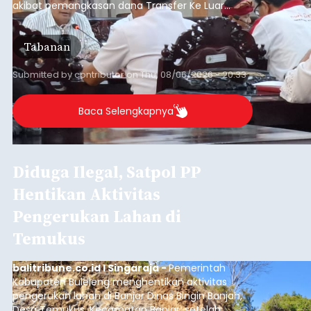
akibat pemangkasan dana Transfer Ke Luar
Daerah (TKD) dari pemerintah pusat.
Tabanan
Submitted by
contributor
on
Thu, 08/06/2026 - 20:33
Baca Selengkapnya
Diduga Ilegal, Satpol PP
Hentikan Aktivitas
Pengerukan Lahan di
Temukus
balitribune.co.id I Singaraja -
Pemerintah
Kabupaten Buleleng menghentikan aktivitas
pengerukan lahan di Banjar Dinas Bingin Banjah,
Desa Temukus, Kecamatan Banjar, setelah