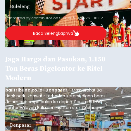
Lomba resmi dimulai dari Lapangan Sepak Bola
Buleleng
Desa Celukan Bawang, Sabtu (8/8/2026) malam.
Submitted by
contributor
on
Sun, 08/09/2026 - 18:32
Baca Selengkapnya
Jaga Harga dan Pasokan, 1.150
Ton Beras Digelontor ke Ritel
Modern
balitribune.co.id I Denpasar
- Masyarakat Bali
tidak perlu khawatir terhadap ketersediaan beras
dalam beberapa bulan ke depan. Perum BULOG
Kantor Wilayah Bali memastikan stok Cadangan
Beras Pemerintah (CBP) masih dalam kondisi
aman, bahkan diproyeksikan mampu memenuhi
Denpasar
kebutuhan masyarakat hingga sekitar 10 bulan.