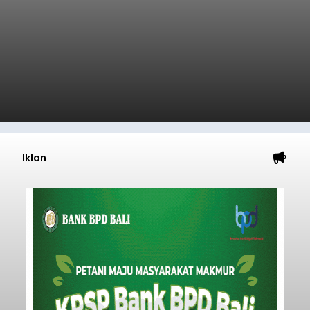
Iklan