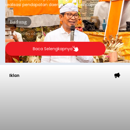
realisasi pendapatan daerah telah mencapai
Rp4,1 triliun atau rata-rata sekitar Rp730 miliar
per bulan, meningkat signifikan dibandingkan
Badung
rata-rata penerimaan sebelumnya yang berkisar
Rp350 miliar hingga Rp400 miliar per bulan.
Submitted by
contributor
on
Sun, 08/09/2026 - 18:22
Baca Selengkapnya
Iklan