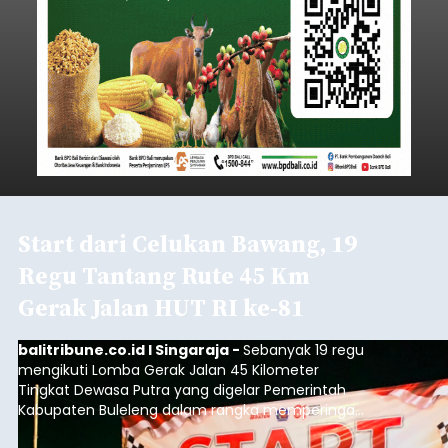
Start dari Celukan Bawang, 19
Regu Tantang Rute 45 Km
Gerak Jalan HUT RI ke-81
balitribune.co.id I Singaraja -
Sebanyak 19 regu
mengikuti Lomba Gerak Jalan 45 Kilometer
Tingkat Dewasa Putra yang digelar Pemerintah
Kabupaten Buleleng dalam rangka memperingati
HUT ke-81 Kemerdekaan Republik Indonesia.