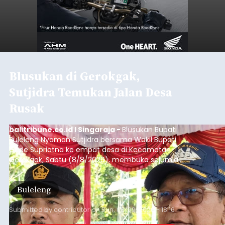
Blusukan di Gerokgak,
Sutjidra Temukan Jalan Desa
Rusak
balitribune.co.id I Singaraja -
Blusukan Bupati
Buleleng Nyoman Sutjidra bersama Wakil Bupati
Gede Supriatna ke empat desa di Kecamatan
Gerokgak, Sabtu (8/8/2026), membuka sejumlah
persoalan yang masih dihadapi masyarakat. Dari
jalan desa yang rusak hingga potensi pertanian
Buleleng
yang belum optimal, semuanya menjadi
perhatian pemerintah daerah.
Submitted by
contributor
on
Sun, 08/09/2026 - 18:16