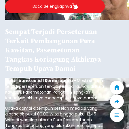
Baca Selengkapnya
Sempat Terjadi Perseteruan
Terkait Pembangunan Pura
Kawitan, Pasemetonan
Tangkas Koriagung Akhirnya
Tempuh Upaya Damai
balitribune.co.id I Semarapura -
Meski sempat
terjadi perseteruan terkait pembangunan di Pura
Kawitan, Pasemetonan Pangeran Tangkas
Koriagung akhirnya menempuh upaya damai,
pada Minggu (9/8/2026).
Upaya damai ditempuh setelah mediasi yang
alot sejak pukul 09.00 Wita hingga pukul 12.45
Wita di wantilan utama Pura Pasemetonan
Tangkas Koriagung,yang dilakukan para sesepuh