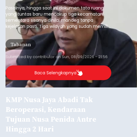
pelaksanaan RTRW.
Pasalnya, hingga saat ini dokumen tata ruang
yang tuntas baru mencakup tiga kecamatan,
sementara sisanya dinilai mandeg tanpa
kejelasan pasti. Tiga wilayah yang sudah memiliki
RDTR tersebut meliputi Kecamatan Kediri,
Tabanan, dan Selemadeg Barat.
Tabanan
Submitted by
contributor
on
Sun, 08/09/2026 - 21:56
Baca Selengkapnya
KMP Nusa Jaya Abadi Tak
Beroperasi, Kendaraan
Tujuan Nusa Penida Antre
Hingga 2 Hari