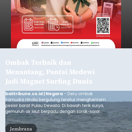
Ombak Terbaik dan
Menantang, Pantai Medewi
Jadi Magnet Surfing Dunia
balitribune.co.id | Negara
- Deru ombak
Samudra Hindia bergulung teratur menghantam
pesisir barat Pulau Dewata. Di bawah terik surya,
gemuruh air laut berpadu dengan sorak-sorai
penonton yang memadati Pantai Medewi,
Kecamatan Pekutatan pada Minggu (9/8/2026).
Jembrana
Ratusan peselancar dari berbagai penjuru