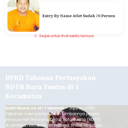
Entry By Name Atlet Sudah 70 Persen
Swipe untuk lihat berita lainnya
DPRD Tabanan Pertanyakan
RDTR Baru Tuntas di 3
Kecamatan
balitribune.co.id I Tabanan -
Jajaran DPRD
Tabanan mempertanyakan lambannya proses
penyusunan Rencana Detail Tata Ruang (RDTR)
di sembilan kecamatan sebagai tindak lanjut dari