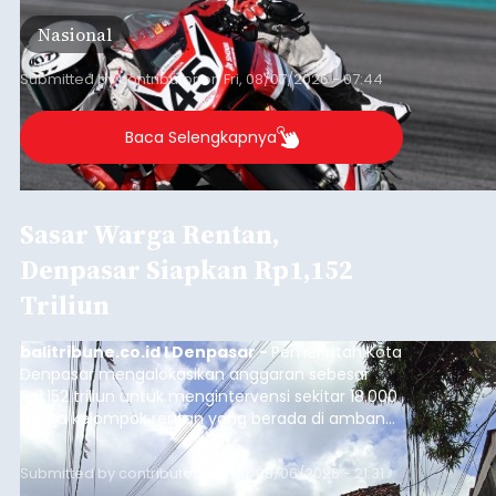
International Circuit, Lombok, Nusa Tenggara
Nasional
Barat, pada 7–9 Agustus 2026.
Submitted by
contributor
on
Fri, 08/07/2026 - 07:44
Baca Selengkapnya
Sasar Warga Rentan,
Denpasar Siapkan Rp1,152
Triliun
balitribune.co.id I Denpasar -
Pemerintah Kota
Denpasar mengalokasikan anggaran sebesar
Rp1,152 triliun untuk mengintervensi sekitar 18.000
warga kelompok rentan yang berada di ambang
garis kemiskinan. Langkah strategis ini diambil
guna menjaga masyarakat yang berada pada
Submitted by
contributor
on
Thu, 08/06/2026 - 21:31
kelompok desil 5 dan 6 tersebut agar tidak