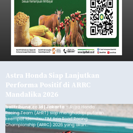
Astra Honda Siap Lanjutkan
Performa Positif di ARRC
Mandalika 2026
balitribune.co.id | Jakarta
– Astra Honda
Racing Team (AHRT) siap menghadapi putaran
keempat Idemitsu FIM Asia Road Racing
Championship (ARRC) 2026 yang akan
berlangsung di Pertamina Mandalika