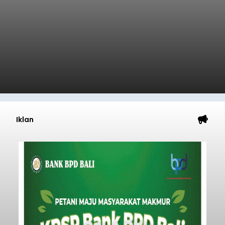
Iklan