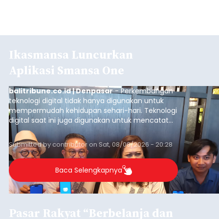
Ikasmansa Luncurkan
Aplikasi Smansa One
balitribune.co.id | Denpasar
- Perkembangan
teknologi digital tidak hanya digunakan untuk
mempermudah kehidupan sehari-hari. Teknologi
digital saat ini juga digunakan untuk mencatat
dan mengelola data base alumni dari suatu
sekolah, salah satunya adalah alumni SMA 1
Submitted by
contributor
on
Sat, 08/08/2026 - 20:28
Denpasar.
Baca Selengkapnya
Pasar Rakyat “Berbelanja dan