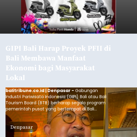
GIPI Bali Harap Proyek PFII di
Bali Membawa Manfaat
Ekonomi bagi Masyarakat
Lokal
balitribune.co.id | Denpasar -
Gabungan
Industri Pariwisata Indonesia (GIPI) Bali atau Bali
Tourism Board (BTB) berharap segala program
pemerintah pusat yang bertempat di Bali
membawa dampak positif bagi masyarakat lokal.
"Program pemerintah ini (Bali sebagai Pusat
Denpasar
Finansial Internasional Indonesia/PFII) harus
berguna buat masyarakat jangan sampai kita