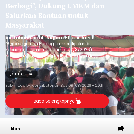
Berbagi”, Dukung UMKM dan
Salurkan Bantuan untuk
Masyarakat
balitribune.co.id | Negara
- Pasar Rakyat
“Berbelanja dan Berbagi” resmi digelar di
Kabupaten Jembrana, Jumat (7/8/2026).
Kegiatan yang digelar Gedung Kesenian Ir.
Soekarno ini memadukan pemberdayaan
ekonomi masyarakat dengan aksi sosial tersebut
Jembrana
mendapat antusiasme tinggi dan mencatat nilai
transaksi mencapai Rp672.733.200.
Submitted by
contributor
on
Sat, 08/08/2026 - 20:11
Baca Selengkapnya
Iklan