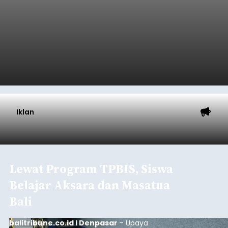
Iklan
Lewat Program TPBIS, Siswa
Belajar Aksara dan Masatua
Bali
balitribune.co.id I Denpasar
– Upaya