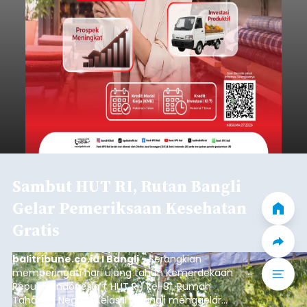
Sambut HUT RI, Rutan Bangli
Gelar Pemeriksaan Kesehatan
Gratis
balitribune.co.id I Bangli -
Serangkian
memperingati hari ulang tahun Kemerdekaan
Republik Indonesia ( HUT RI) ke-81, Rumah
Tahanan Negara Kelas II B Bangli menggelar