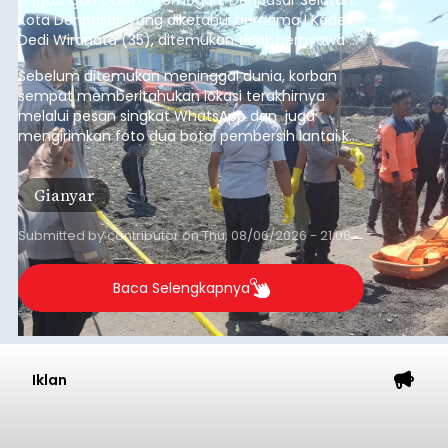
Lingkungan Dalem, Pemogan, Denpasar Selatan,
Kota Denpasar, yang diketahui bernama I Kadek
Dedi Wiranata (35), ditemukan tidak bernyawa di
pesisir Pantai Purnama, Sukawati.
Sebelum ditemukan meninggal dunia, korban
sempat memberitahukan lokasi terakhirnya
melalui pesan singkat WhatsApp dan juga
mengirimkan foto dua botol pembersih lantai ke
istrinya.
Gianyar
Submitted by
contributor
on
Thu, 08/06/2026 - 21:06
Baca Selengkapnya
Iklan