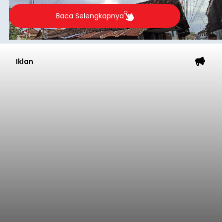
merosot ke kategori miskin.
Baca Selengkapnya
Iklan