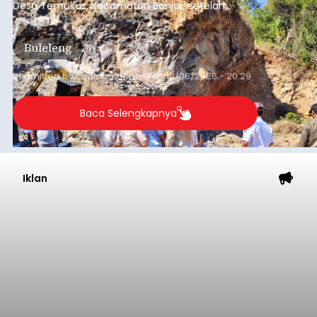
Desa Temukus, Kecamatan Banjar, setelah
ditemukan indikasi kegiatan pengambilan
material yang tidak sesuai dengan peruntukan
Buleleng
kawasan.
Submitted by
contributor
on
Thu, 08/06/2026 - 20:29
Baca Selengkapnya
Iklan