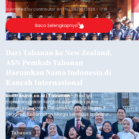
Jakarta Timur.
Submitted by
contributor
on
Thu, 08/06/2026 - 17:19
Baca Selengkapnya
Dari Tabanan ke New Zealand,
ASN Pemkab Tabanan
Harumkan Nama Indonesia di
Kancah Internasional
balitribune.co.id | Tabanan
- Prestasi
membanggakan kembali ditorehkan putra
daerah Kabupaten Tabanan. Guru SD Negeri 2
Tegaljadi, Kecamatan Marga sekaligus aparatur
sipil negara (ASN) Pemerintah Kabupaten
Tabanan, I Ketut Darjika Astu (31), berhasil lolos
Tabanan
dalam program beasiswa bergengsi New Zealand