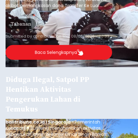
akibat pemangkasan dana Transfer Ke Luar
Daerah (TKD) dari pemerintah pusat.
Tabanan
Submitted by
contributor
on
Thu, 08/06/2026 - 20:33
Baca Selengkapnya
Diduga Ilegal, Satpol PP
Hentikan Aktivitas
Pengerukan Lahan di
Temukus
balitribune.co.id I Singaraja -
Pemerintah
Kabupaten Buleleng menghentikan aktivitas
pengerukan lahan di Banjar Dinas Bingin Banjah,