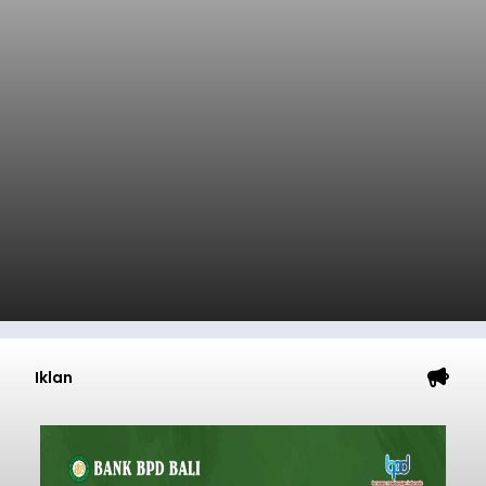
Iklan