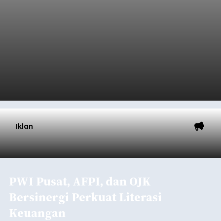
Iklan
PWI Pusat, AFPI, dan OJK
Bersinergi Perkuat Literasi
Keuangan