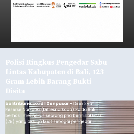
Polisi Ringkus Pengedar Sabu
Lintas Kabupaten di Bali, 123
Gram Lebih Barang Bukti
Disita
balitribune.co.id I Denpasar -
Direktorat
Reserse Narkoba (Ditresnarkoba) Polda Bali
berhasil meringkus seorang pria berinisial MMT
(28) yang diduga kuat sebagai pengedar
narkotika jenis sabu. Penangkapan ini dilakukan di
dua lokasi berbeda di wilayah Denpasar dan