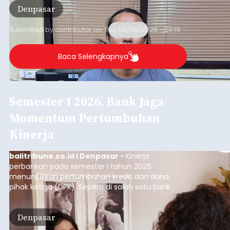
Denpasar
Badung pada Selasa (4/8/2026) malam.
Submitted by
contributor
on
Thu, 08/06/2026 - 20:19
Baca Selengkapnya
Semester I 2026, Bank Jaga
Momentum Pertumbuhan
Kinerja
balitribune.co.id I Denpasar -
Kinerja
perbankan pada semester I tahun 2026
menunjukkan pertumbuhan kredit dan dana
pihak ketiga (DPK). Seperti di salah satu bank
swasta mencatatkan kinerja keuangan yang
positif pada tahun ini. Hingga Juni 2026, bank
Denpasar
swasta ini mencatatkan total kredit meningkat
sebesar 11% YoY atau tahun ke tahun menjadi