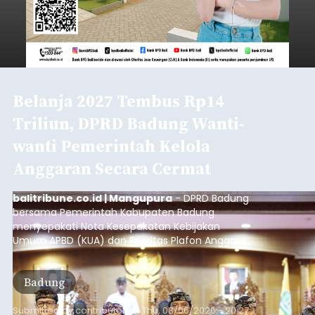
Belanja 2027 Tembus Rp14
Triliun, DPRD Badung Wanti-
wanti Pemerintah Kelola
Anggaran Secara Cermat
balitribune.co.id | Mangupura
- DPRD Badung
bersama Pemerintah Kabupaten Badung
menyepakati Nota Kesepakatan Kebijakan
Umum APBD (KUA) dan Prioritas Plafon Anggaran
Sementara (PPAS) Tahun Anggaran 2027 dalam
rapat paripurna yang digelar di Gedung DPRD
Badung
Badung, Kamis (6/8/2026).
Submitted by
contributor
on
Thu, 08/06/2026 - 20:27