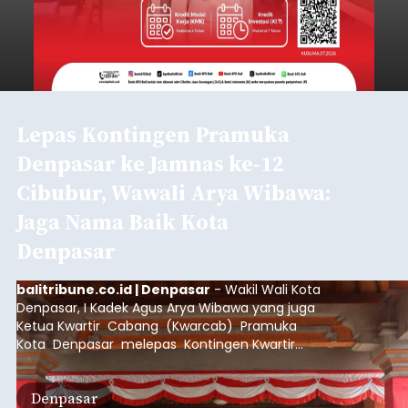
Lepas Kontingen Pramuka
Denpasar ke Jamnas ke-12
Cibubur, Wawali Arya Wibawa:
Jaga Nama Baik Kota
Denpasar
balitribune.co.id | Denpasar
- Wakil Wali Kota
Denpasar, I Kadek Agus Arya Wibawa yang juga
Ketua Kwartir Cabang (Kwarcab) Pramuka
Kota Denpasar melepas Kontingen Kwartir
Cabang Gerakan Pramuka Denpasar yang akan
mengikuti Jambore Nasional Pramuka ke-12
Denpasar
Tahun 2026 di Bumi Perkemahan Cibubur,