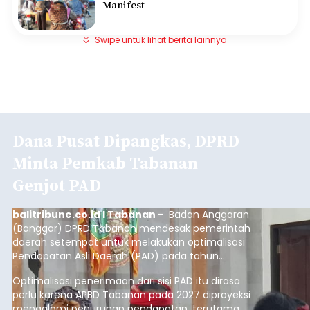
Manifest
Swipe untuk lihat berita lainnya
Dana Pusat Dipangkas, DPRD
Minta Pemkab Tabanan
Genjot PAD
balitribune.co.id I Tabanan -
Badan Anggaran
(Banggar) DPRD Tabanan mendesak pemerintah
daerah setempat untuk melakukan optimalisasi
Pendapatan Asli Daerah (PAD) pada tahun
anggaran 2027.
Optimalisasi penerimaan dari sisi PAD itu dirasa
perlu karena APBD Tabanan pada 2027 diproyeksi
mengalami penurunan pendapatan, terutama