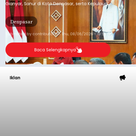
Gianyar, Sanur di Kota Denpasar, serta Kepulauan
Nusa Penida Klungkung sebagai kawasan rendah
emisi.
Denpasar
Submitted by
contributor
on
Thu, 08/06/2026 - 19:59
Baca Selengkapnya
Iklan