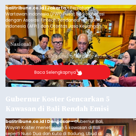
balitribune.co.id I Jakarta -
Persatuan
Wartawan Indonesia (PWI) Pusat berkolaborasi
dengan Asosiasi Fintech Pendanaan Bersama
Indonesia (AFPI) dan Otoritas Jasa Keuangan
(OJK) menggelar Workshop bertajuk "Pintar
untuk Inklusi Keuangan: Jurnalisme untuk
Nasional
Kepentingan Publik" di Aryaduta Hotel (Tugu
Tani) Jakarta, Kamis (6/8/2026).
Submitted by
contributor
on
Thu, 08/06/2026 - 20:05
Baca Selengkapnya
Gubernur Koster Gencarkan 5
Kawasan di Bali Rendah Emisi
balitribune.co.id I Denpasar -
Gubernur Bali,
Wayan Koster menetapkan 5 kawasan di Bali
seperti Nusa Dua dan Kuta di Badung, Ubud di