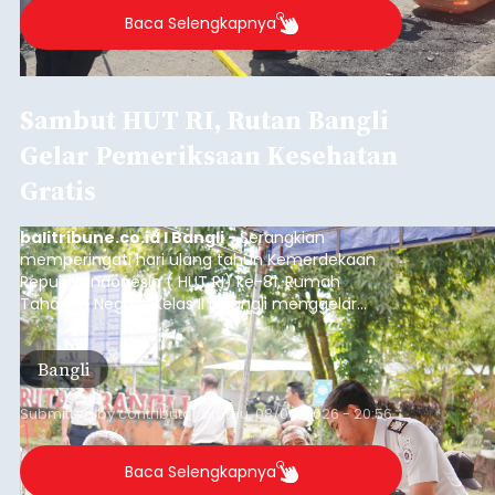
Baca Selengkapnya
Sambut HUT RI, Rutan Bangli
Gelar Pemeriksaan Kesehatan
Gratis
balitribune.co.id I Bangli -
Serangkian
memperingati hari ulang tahun Kemerdekaan
Republik Indonesia ( HUT RI) ke-81, Rumah
Tahanan Negara Kelas II B Bangli menggelar
kegiatan pemeriksaan kesehatan gratis, Rabu
(6/8/2026).
Bangli
Submitted by
contributor
on
Thu, 08/06/2026 - 20:56
Baca Selengkapnya