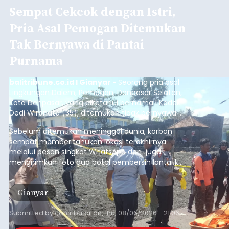
Sempat Cekcok dengan Istri,
Pria Asal Pemogan Ditemukan
Tak Bernyawa di Pantai
Purnama
balitribune.co.id I Gianyar -
Seorang pria asal
Lingkungan Dalem, Pemogan, Denpasar Selatan,
Kota Denpasar, yang diketahui bernama I Kadek
Dedi Wiranata (35), ditemukan tidak bernyawa di
pesisir Pantai Purnama, Sukawati.
Sebelum ditemukan meninggal dunia, korban
sempat memberitahukan lokasi terakhirnya
melalui pesan singkat WhatsApp dan juga
mengirimkan foto dua botol pembersih lantai ke
istrinya.
Gianyar
Submitted by
contributor
on
Thu, 08/06/2026 - 21:06