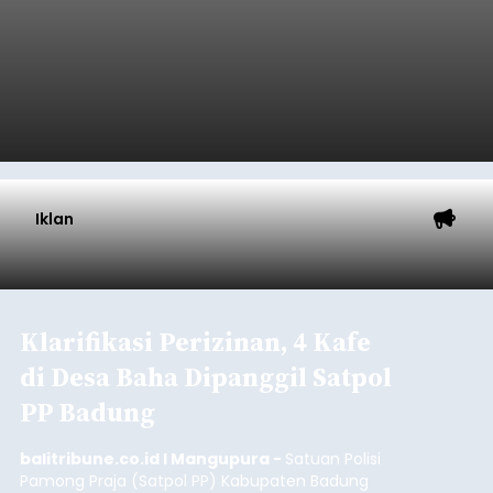
Iklan
Klarifikasi Perizinan, 4 Kafe
di Desa Baha Dipanggil Satpol
PP Badung
balitribune.co.id I Mangupura -
Satuan Polisi
Pamong Praja (Satpol PP) Kabupaten Badung