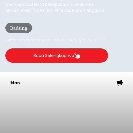
menyepakati Nota Kesepakatan Kebijakan
Umum APBD (KUA) dan Prioritas Plafon Anggaran
Sementara (PPAS) Tahun Anggaran 2027 dalam
rapat paripurna yang digelar di Gedung DPRD
Badung
Badung, Kamis (6/8/2026).
Submitted by
contributor
on
Thu, 08/06/2026 - 20:27
Baca Selengkapnya
Iklan