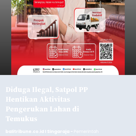
Diduga Ilegal, Satpol PP
Hentikan Aktivitas
Pengerukan Lahan di
Temukus
balitribune.co.id I Singaraja -
Pemerintah