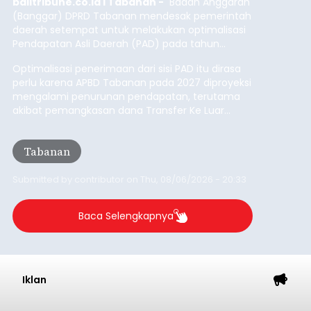
balitribune.co.id I Tabanan -
Badan Anggaran
(Banggar) DPRD Tabanan mendesak pemerintah
daerah setempat untuk melakukan optimalisasi
Pendapatan Asli Daerah (PAD) pada tahun
anggaran 2027.
Optimalisasi penerimaan dari sisi PAD itu dirasa
perlu karena APBD Tabanan pada 2027 diproyeksi
mengalami penurunan pendapatan, terutama
akibat pemangkasan dana Transfer Ke Luar
Daerah (TKD) dari pemerintah pusat.
Tabanan
Submitted by
contributor
on
Thu, 08/06/2026 - 20:33
Baca Selengkapnya
Iklan