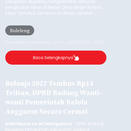
Kabupaten Buleleng menghentikan aktivitas
pengerukan lahan di Banjar Dinas Bingin Banjah,
Desa Temukus, Kecamatan Banjar, setelah
ditemukan indikasi kegiatan pengambilan
material yang tidak sesuai dengan peruntukan
Buleleng
kawasan.
Submitted by
contributor
on
Thu, 08/06/2026 - 20:29
Baca Selengkapnya
Belanja 2027 Tembus Rp14
Triliun, DPRD Badung Wanti-
wanti Pemerintah Kelola
Anggaran Secara Cermat
balitribune.co.id | Mangupura
- DPRD Badung
bersama Pemerintah Kabupaten Badung