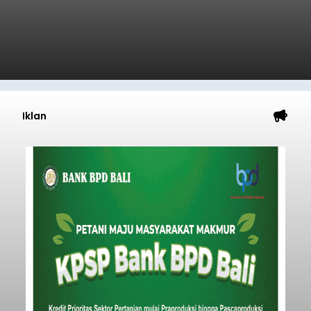
Iklan