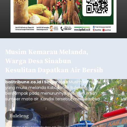
Musim Kemarau Melanda,
Warga Desa Sinabun
Kesulitan Dapatkan Air Bersih
balitribune.co.id I Singaraja -
Musim kemarau
yang mulai melanda Kabupaten Buleleng
berdampak pada menurunnya debit sejumlah
sumber mata air. Kondisi tersebut menyebabkan
warga di beberapa desa mulai mengalami
kesulitan mendapatkan air bersih, terutama
Buleleng
untuk memenuhi kebutuhan mandi, cuci, dan
kakus (MCK). Seperti yang dialami warga Desa