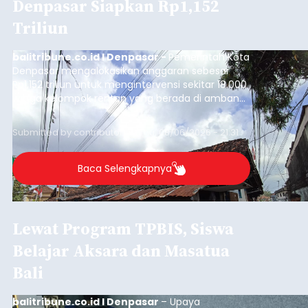
Denpasar Siapkan Rp1,152
Triliun
balitribune.co.id I Denpasar -
Pemerintah Kota
Denpasar mengalokasikan anggaran sebesar
Rp1,152 triliun untuk mengintervensi sekitar 18.000
warga kelompok rentan yang berada di ambang
garis kemiskinan. Langkah strategis ini diambil
guna menjaga masyarakat yang berada pada
Submitted by
contributor
on
Thu, 08/06/2026 - 21:31
kelompok desil 5 dan 6 tersebut agar tidak
merosot ke kategori miskin.
Baca Selengkapnya
Lewat Program TPBIS, Siswa
Belajar Aksara dan Masatua
Bali
balitribune.co.id I Denpasar
– Upaya