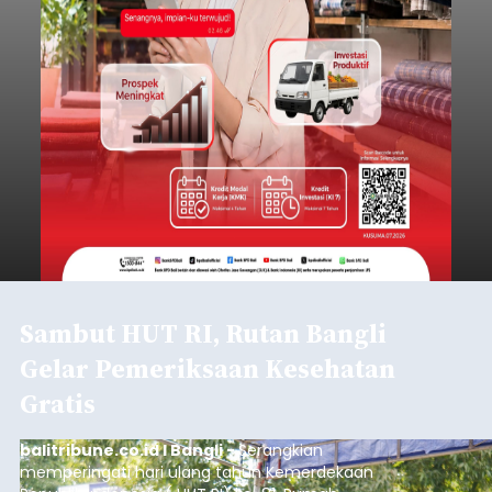
Sambut HUT RI, Rutan Bangli
Gelar Pemeriksaan Kesehatan
Gratis
balitribune.co.id I Bangli -
Serangkian
memperingati hari ulang tahun Kemerdekaan