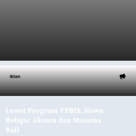
Iklan
Lewat Program TPBIS, Siswa
Belajar Aksara dan Masatua
Bali