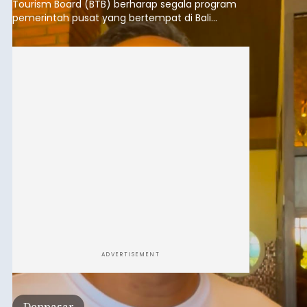
Tourism Board (BTB) berharap segala program
pemerintah pusat yang bertempat di Bali
membawa dampak positif bagi masyarakat lokal.
"Program pemerintah ini (Bali sebagai Pusat
Finansial Internasional Indonesia/PFII) harus
berguna buat masyarakat jangan sampai kita
tertinggal," ucap Ketua GIPI Bali/BTB, Ida Bagus
Agung Partha Adnyana di Denpasar, Sabtu (8/8).
ADVERTISEMENT
Denpasar