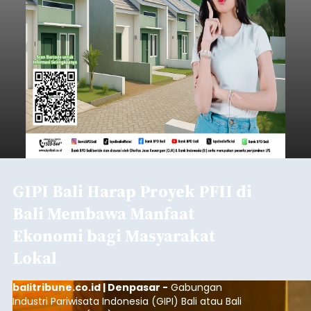
GIPI Bali Harap Proyek PFII di
Bali Membawa Manfaat
Ekonomi bagi Masyarakat
Lokal
balitribune.co.id | Denpasar -
Gabungan
Industri Pariwisata Indonesia (GIPI) Bali atau Bali