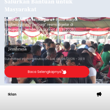
Salurkan Bantuan untuk
Masyarakat
balitribune.co.id | Negara
- Pasar Rakyat
“Berbelanja dan Berbagi” resmi digelar di
Kabupaten Jembrana, Jumat (7/8/2026).
Kegiatan yang digelar Gedung Kesenian Ir.
Soekarno ini memadukan pemberdayaan
ekonomi masyarakat dengan aksi sosial tersebut
Jembrana
mendapat antusiasme tinggi dan mencatat nilai
transaksi mencapai Rp672.733.200.
Submitted by
contributor
on
Sat, 08/08/2026 - 20:11
Baca Selengkapnya
Iklan