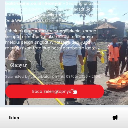
balitribune.co.id I Gianyar -
Seorang pria asal
Lingkungan Dalem, Pemogan, Denpasar Selatan,
Kota Denpasar, yang diketahui bernama I Kadek
Dedi Wiranata (35), ditemukan tidak bernyawa di
pesisir Pantai Purnama, Sukawati.
Sebelum ditemukan meninggal dunia, korban
sempat memberitahukan lokasi terakhirnya
melalui pesan singkat WhatsApp dan juga
mengirimkan foto dua botol pembersih lantai ke
istrinya.
Gianyar
Submitted by
contributor
on
Thu, 08/06/2026 - 21:06
Baca Selengkapnya
Iklan