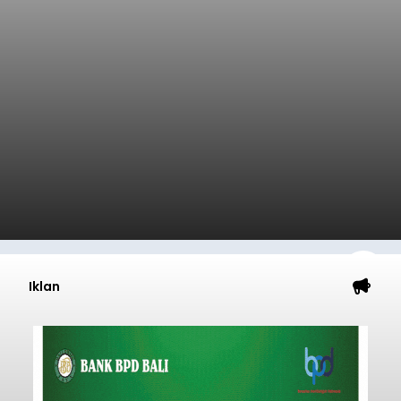
Iklan