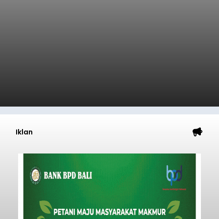
Iklan