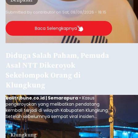
Submitted by
contributor
on
Sat, 08/08/2026 - 18:15
Baca Selengkapnya
Diduga Salah Paham, Pemuda
Asal NTT Dikeroyok
Sekelompok Orang di
Klungkung
balitribune.co.id | Semarapura -
Kasus
pengeroyokan yang melibatkan pendatang
kembali terjadi di wilayah Kabupaten Klungkung.
Setelah sebelumnya sempat viral insiden
keributan di barat Pasar Galiran, peristiwa serupa
kini menimpa seorang pemuda asal Kabupaten
Klungkung
Sumba Barat Daya (SBD), Nusa Tenggara Timur