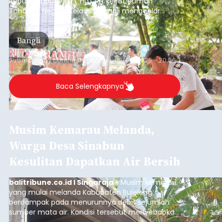
Republik Indonesia ( HUT RI) ke-81, Rumah
Tahanan Negara Kelas II B Bangli menggelar
kegiatan pemeriksaan kesehatan gratis, Rabu
(6/8/2026).
Bangli
Submitted by
contributor
on
Thu, 08/06/2026 - 20:56
Baca Selengkapnya
Musim Kemarau Melanda,
Warga Desa Sinabun
Kesulitan Dapatkan Air Bersih
balitribune.co.id I Singaraja -
Musim kemarau
yang mulai melanda Kabupaten Buleleng
berdampak pada menurunnya debit sejumlah
sumber mata air. Kondisi tersebut menyebabkan
warga di beberapa desa mulai mengalami