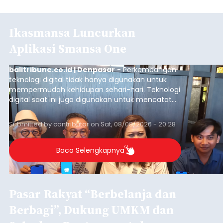
Ikasmansa Luncurkan
Aplikasi Smansa One
balitribune.co.id | Denpasar
- Perkembangan
teknologi digital tidak hanya digunakan untuk
mempermudah kehidupan sehari-hari. Teknologi
digital saat ini juga digunakan untuk mencatat
dan mengelola data base alumni dari suatu
sekolah, salah satunya adalah alumni SMA 1
Submitted by
contributor
on
Sat, 08/08/2026 - 20:28
Denpasar.
Baca Selengkapnya
Pasar Rakyat “Berbelanja dan
Berbagi”, Dukung UMKM dan