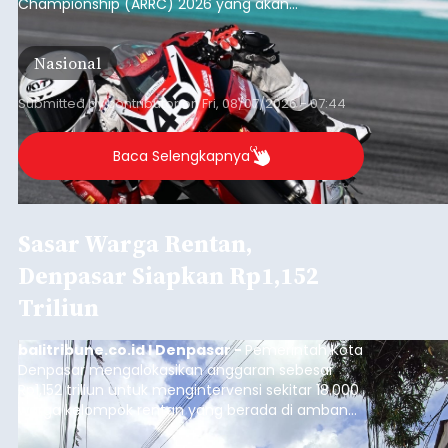
Championship (ARRC) 2026 yang akan
berlangsung di Pertamina Mandalika
International Circuit, Lombok, Nusa Tenggara
Nasional
Barat, pada 7–9 Agustus 2026.
Submitted by
contributor
on
Fri, 08/07/2026 - 07:44
Baca Selengkapnya
Sasar Warga Rentan,
Denpasar Siapkan Rp1,152
Triliun
balitribune.co.id I Denpasar -
Pemerintah Kota
Denpasar mengalokasikan anggaran sebesar
Rp1,152 triliun untuk mengintervensi sekitar 18.000
warga kelompok rentan yang berada di ambang
garis kemiskinan. Langkah strategis ini diambil