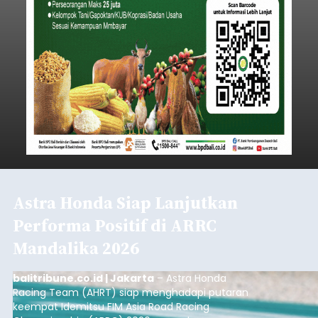
Astra Honda Siap Lanjutkan
Performa Positif di ARRC
Mandalika 2026
balitribune.co.id | Jakarta
– Astra Honda
Racing Team (AHRT) siap menghadapi putaran
keempat Idemitsu FIM Asia Road Racing