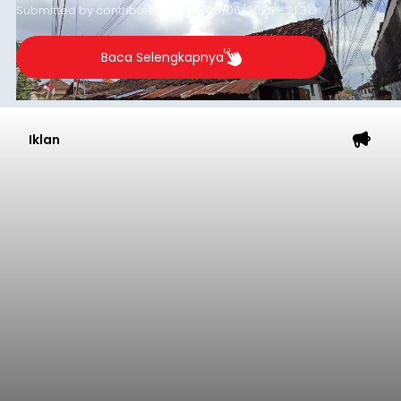
guna menjaga masyarakat yang berada pada
Submitted by
contributor
on
Thu, 08/06/2026 - 21:31
kelompok desil 5 dan 6 tersebut agar tidak
merosot ke kategori miskin.
Baca Selengkapnya
Iklan