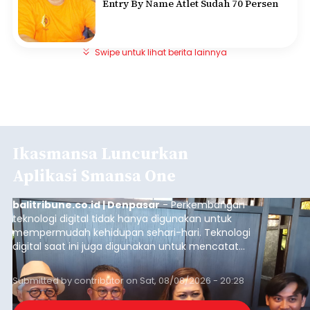
Entry By Name Atlet Sudah 70 Persen
Swipe untuk lihat berita lainnya
Ikasmansa Luncurkan
Aplikasi Smansa One
balitribune.co.id | Denpasar
- Perkembangan
teknologi digital tidak hanya digunakan untuk
mempermudah kehidupan sehari-hari. Teknologi
digital saat ini juga digunakan untuk mencatat
dan mengelola data base alumni dari suatu
sekolah, salah satunya adalah alumni SMA 1
Submitted by
contributor
on
Sat, 08/08/2026 - 20:28
Denpasar.