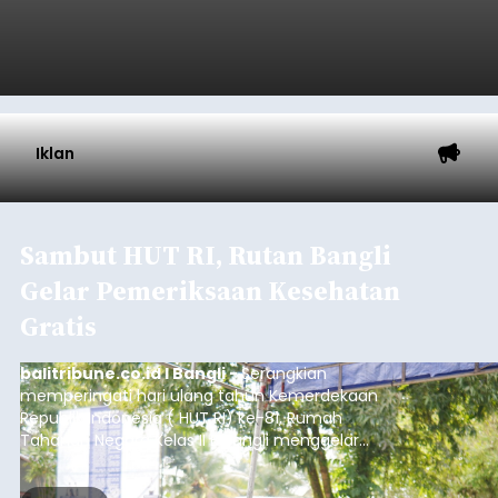
Iklan