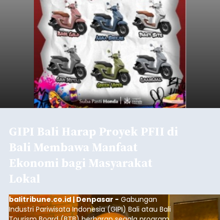
GIPI Bali Harap Proyek PFII di
Bali Membawa Manfaat
Ekonomi bagi Masyarakat
Lokal
balitribune.co.id | Denpasar -
Gabungan
Industri Pariwisata Indonesia (GIPI) Bali atau Bali
Tourism Board (BTB) berharap segala program