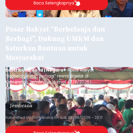
Baca Selengkapnya
Pasar Rakyat “Berbelanja dan
Berbagi”, Dukung UMKM dan
Salurkan Bantuan untuk
Masyarakat
balitribune.co.id | Negara
- Pasar Rakyat
“Berbelanja dan Berbagi” resmi digelar di
Kabupaten Jembrana, Jumat (7/8/2026).
Kegiatan yang digelar Gedung Kesenian Ir.
Soekarno ini memadukan pemberdayaan
ekonomi masyarakat dengan aksi sosial tersebut
Jembrana
mendapat antusiasme tinggi dan mencatat nilai
transaksi mencapai Rp672.733.200.
Submitted by
contributor
on
Sat, 08/08/2026 - 20:11
Baca Selengkapnya