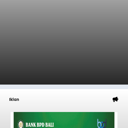
Iklan