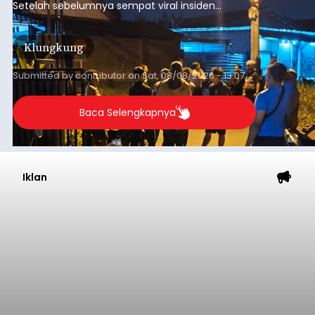
Setelah sebelumnya sempat viral insiden
keributan di barat Pasar Galiran, peristiwa serupa
kini menimpa seorang pemuda asal Kabupaten
Klungkung
Sumba Barat Daya (SBD), Nusa Tenggara Timur
(NTT).
Submitted by
contributor
on
Sat, 08/08/2026 - 13:07
Baca Selengkapnya
Iklan