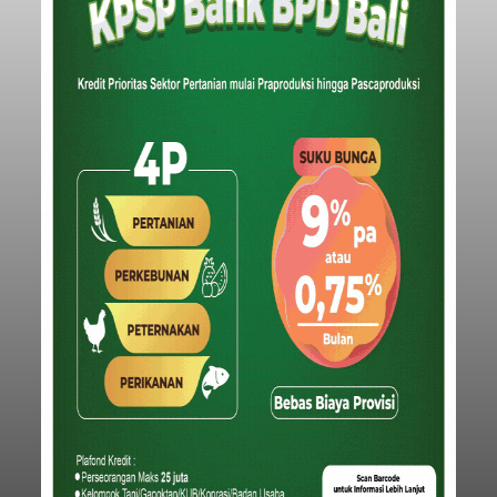
Iklan