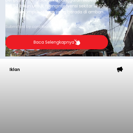
Rp1,152 triliun untuk mengintervensi sekitar 18.000
warga kelompok rentan yang berada di ambang
garis kemiskinan. Langkah strategis ini diambil
guna menjaga masyarakat yang berada pada
Submitted by
contributor
on
Thu, 08/06/2026 - 21:31
kelompok desil 5 dan 6 tersebut agar tidak
merosot ke kategori miskin.
Baca Selengkapnya
Iklan