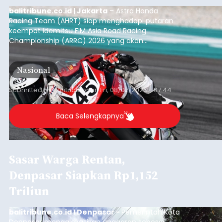
balitribune.co.id | Jakarta
– Astra Honda
Racing Team (AHRT) siap menghadapi putaran
keempat Idemitsu FIM Asia Road Racing
Championship (ARRC) 2026 yang akan
berlangsung di Pertamina Mandalika
International Circuit, Lombok, Nusa Tenggara
Nasional
Barat, pada 7–9 Agustus 2026.
Submitted by
contributor
on
Fri, 08/07/2026 - 07:44
Baca Selengkapnya
Sasar Warga Rentan,
Denpasar Siapkan Rp1,152
Triliun
balitribune.co.id I Denpasar -
Pemerintah Kota
Denpasar mengalokasikan anggaran sebesar