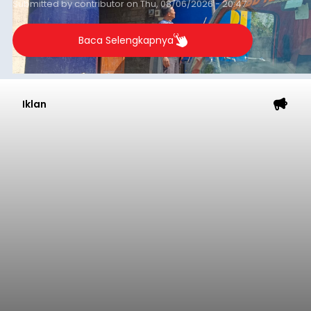
balitribune.co.id I Bangli -
Serangkian
memperingati hari ulang tahun Kemerdekaan
Republik Indonesia ( HUT RI) ke-81, Rumah
Tahanan Negara Kelas II B Bangli menggelar
kegiatan pemeriksaan kesehatan gratis, Rabu
(6/8/2026).
Bangli
Submitted by
contributor
on
Thu, 08/06/2026 - 20:56
Baca Selengkapnya
Musim Kemarau Melanda,
Warga Desa Sinabun
Kesulitan Dapatkan Air Bersih
balitribune.co.id I Singaraja -
Musim kemarau