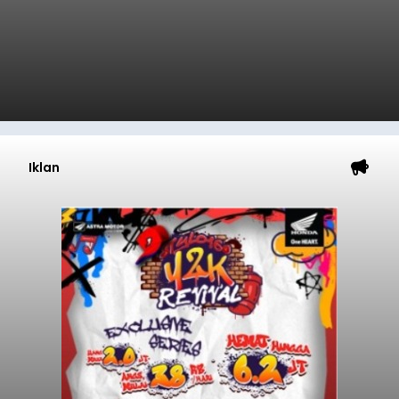
Iklan