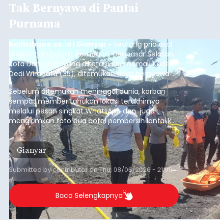
Tak Bernyawa di Pantai
Purnama
balitribune.co.id I Gianyar -
Seorang pria asal
Lingkungan Dalem, Pemogan, Denpasar Selatan,
Kota Denpasar, yang diketahui bernama I Kadek
Dedi Wiranata (35), ditemukan tidak bernyawa di
pesisir Pantai Purnama, Sukawati.
Sebelum ditemukan meninggal dunia, korban
sempat memberitahukan lokasi terakhirnya
melalui pesan singkat WhatsApp dan juga
mengirimkan foto dua botol pembersih lantai ke
istrinya.
Gianyar
Submitted by
contributor
on
Thu, 08/06/2026 - 21:06
Baca Selengkapnya