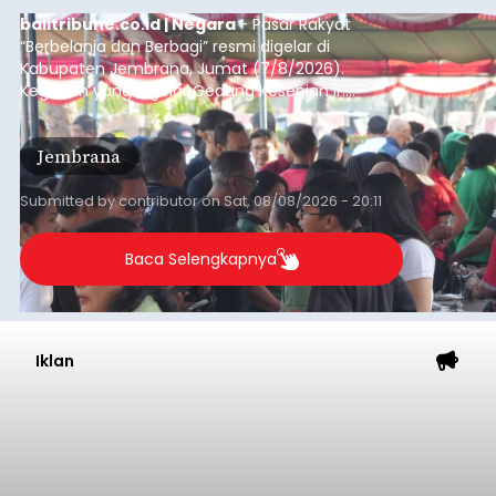
balitribune.co.id | Negara
- Pasar Rakyat
“Berbelanja dan Berbagi” resmi digelar di
Kabupaten Jembrana, Jumat (7/8/2026).
Kegiatan yang digelar Gedung Kesenian Ir.
Soekarno ini memadukan pemberdayaan
ekonomi masyarakat dengan aksi sosial tersebut
Jembrana
mendapat antusiasme tinggi dan mencatat nilai
transaksi mencapai Rp672.733.200.
Submitted by
contributor
on
Sat, 08/08/2026 - 20:11
Baca Selengkapnya
Iklan