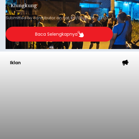
Klungkung
Sumba Barat Daya (SBD), Nusa Tenggara Timur
(NTT).
Submitted by
contributor
on
Sat, 08/08/2026 - 13:07
Baca Selengkapnya
Iklan