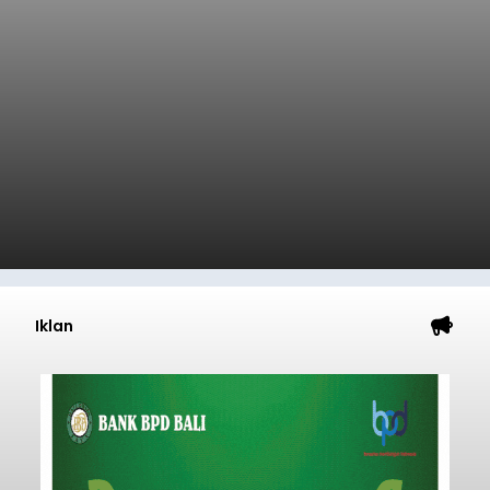
Iklan