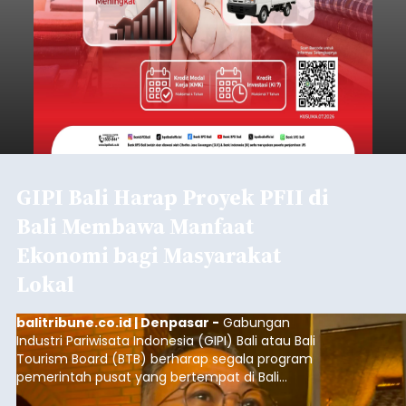
GIPI Bali Harap Proyek PFII di
Bali Membawa Manfaat
Ekonomi bagi Masyarakat
Lokal
balitribune.co.id | Denpasar -
Gabungan
Industri Pariwisata Indonesia (GIPI) Bali atau Bali
Tourism Board (BTB) berharap segala program
pemerintah pusat yang bertempat di Bali
membawa dampak positif bagi masyarakat lokal.