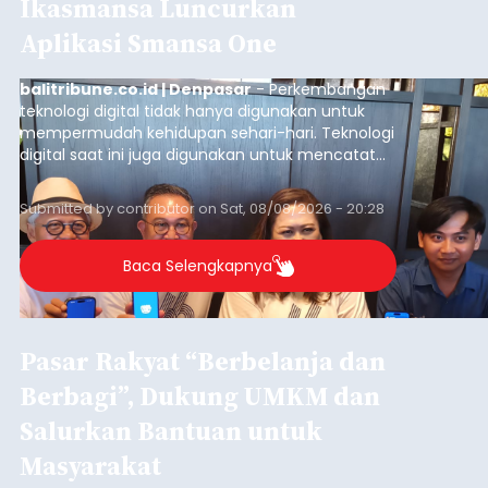
Ikasmansa Luncurkan
Aplikasi Smansa One
balitribune.co.id | Denpasar
- Perkembangan
teknologi digital tidak hanya digunakan untuk
mempermudah kehidupan sehari-hari. Teknologi
digital saat ini juga digunakan untuk mencatat
dan mengelola data base alumni dari suatu
sekolah, salah satunya adalah alumni SMA 1
Submitted by
contributor
on
Sat, 08/08/2026 - 20:28
Denpasar.
Baca Selengkapnya
Pasar Rakyat “Berbelanja dan
Berbagi”, Dukung UMKM dan
Salurkan Bantuan untuk
Masyarakat