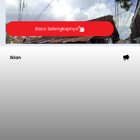
garis kemiskinan. Langkah strategis ini diambil
guna menjaga masyarakat yang berada pada
Submitted by
contributor
on
Thu, 08/06/2026 - 21:31
kelompok desil 5 dan 6 tersebut agar tidak
merosot ke kategori miskin.
Baca Selengkapnya
Iklan