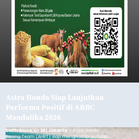
Astra Honda Siap Lanjutkan
Performa Positif di ARRC
Mandalika 2026
balitribune.co.id | Jakarta
– Astra Honda
Racing Team (AHRT) siap menghadapi putaran