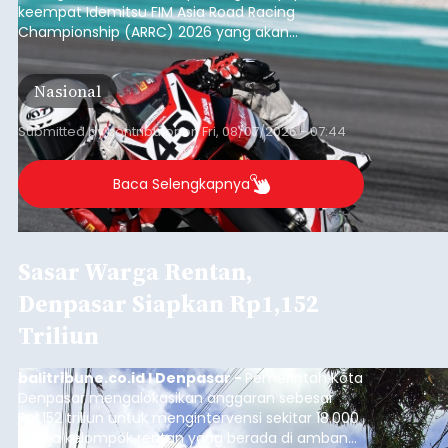
keempat Idemitsu FIM Asia Road Racing
Championship (ARRC) 2026 yang akan
berlangsung di Pertamina Mandalika
International Circuit, Lombok, Nusa Tenggara
Nasional
Barat, pada 7–9 Agustus 2026.
Submitted by
contributor
on
Fri, 08/07/2026 - 07:44
Baca Selengkapnya
Sasar Warga Rentan,
Denpasar Siapkan Rp1,152
Triliun
balitribune.co.id I Denpasar -
Pemerintah Kota
Denpasar mengalokasikan anggaran sebesar
Rp1,152 triliun untuk mengintervensi sekitar 18.000
warga kelompok rentan yang berada di ambang