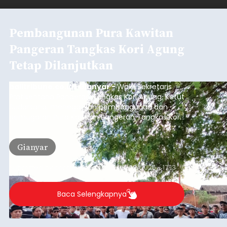
Pembangunan Pura Kawitan
Pangeran Tangkas Kori Agung
Tetap Dilanjutkan
balitribune.co.id I Gianyar -
Wakil Sekretaris
Pratisentana Pangeran Tangkas Kori Agung, Ketut
Sudarsana, menegaskan pembangunan dan
pemugaran Pura Kawitan Pangeran Tangkas Kori
Agung tetap dilanjutkan.
Gianyar
Submitted by
contributor
on
Sun, 08/09/2026 - 17:13
Baca Selengkapnya