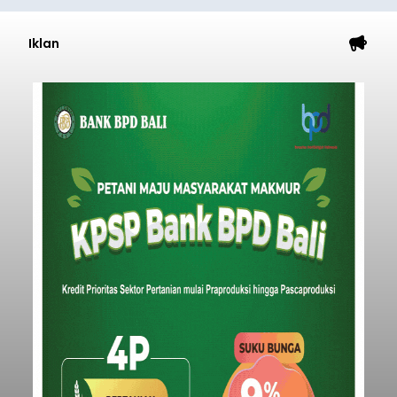
Iklan