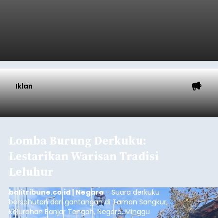
Iklan
Lomba Burung Derkuku:
Lestarikan Warisan Tradisi
Leluhur
balitribune.co.id | Negara
- Suara derkuku
bersahutan dari gantangan di Taman Sangkur,
Kelurahan Banjar Tengah, Negara, Minggu