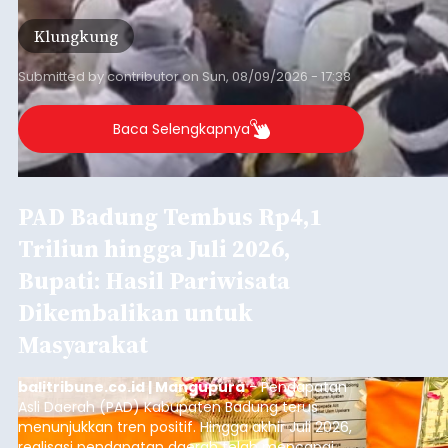
Klungkung
Submitted by
contributor
on
Sun, 08/09/2026 - 17:38
Baca Selengkapnya
PAD Badung Tembus Rp4,1
Triliun hingga Juli 2026,
Bupati: Hasil Pariwisata
Dikembalikan untuk
Masyarakat
balitribune.co.id | Mangupura
- Pendapatan
Asli Daerah (PAD) Kabupaten Badung terus
menunjukkan tren positif. Hingga akhir Juli 2026,
realisasi pendapatan daerah telah mencapai