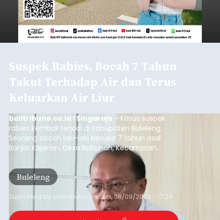
Suspek Rabies, Bocah 7 Tahun
Takut Terhadap Air dan Terus
Keluarkan Air Liur
balitribune.co.id I Singaraja
- Kasus suspek
rabies kembali terjadi di Kabupaten Buleleng.
Seorang bocah laki-laki berusia 7 tahun asal
Banjar Kajanan, Desa Bubunan, Kecamatan
Seririt, dilaporkan mengalami gejala khas rabies
setelah sebelumnya digigit anjing pada awal Juni
Buleleng
2026.
Submitted by
contributor
on
Sun, 08/09/2026 - 17:24