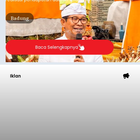
Rp4,1 triliun atau rata-rata sekitar Rp730 miliar
per bulan, meningkat signifikan dibandingkan
Badung
rata-rata penerimaan sebelumnya yang berkisar
Rp350 miliar hingga Rp400 miliar per bulan.
Submitted by
contributor
on
Sun, 08/09/2026 - 17:37
Baca Selengkapnya
Iklan