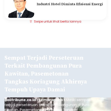
Industri Hotel Diminta Efisiensi Energi
Swipe untuk lihat berita lainnya
Sempat Terjadi Perseteruan
Terkait Pembangunan Pura
Kawitan, Pasemetonan
Tangkas Koriagung Akhirnya
Tempuh Upaya Damai
balitribune.co.id I Semarapura -
Meski sempat
terjadi perseteruan terkait pembangunan di Pura
Kawitan, Pasemetonan Pangeran Tangkas