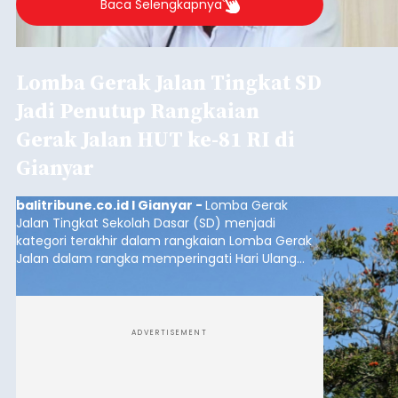
Baca Selengkapnya
Lomba Gerak Jalan Tingkat SD
Jadi Penutup Rangkaian
Gerak Jalan HUT ke-81 RI di
Gianyar
balitribune.co.id I Gianyar -
Lomba Gerak
Jalan Tingkat Sekolah Dasar (SD) menjadi
kategori terakhir dalam rangkaian Lomba Gerak
Jalan dalam rangka memperingati Hari Ulang
Tahun (HUT) ke-81 Kemerdekaan Republik
Indonesia Tahun 2026 di Kabupaten Gianyar.
ADVERTISEMENT