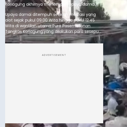
Koriagung akhirnya menempuh upaya damai,
pada Minggu (9/8/2026).
Upaya damai ditempuh setelah mediasi yang
alot sejak pukul 09.00 Wita hingga pukul 12.45
Wita di wantilan utama Pura Pasemetonan
Tangkas Koriagung,yang dilakukan para sesepuh
kedua belah pihak yang berseberangan.
ADVERTISEMENT