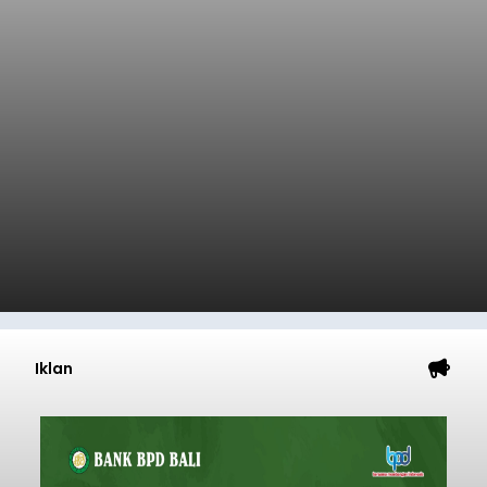
Iklan