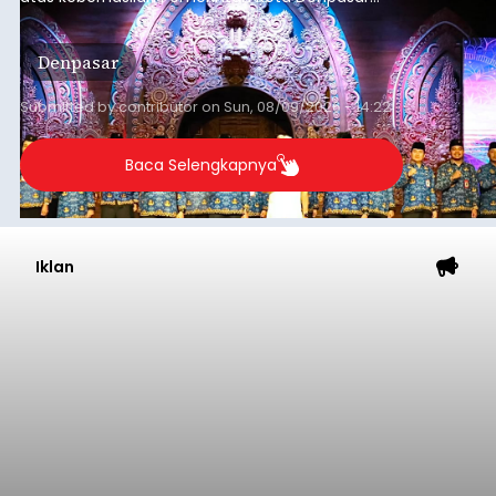
dan KORPRI Kota Denpasar dalam
mengimplementasikan program gotong royong
Denpasar
kepedulian sosial bertajuk "Sembagi Arutala".
Submitted by
contributor
on
Sun, 08/09/2026 - 14:22
Baca Selengkapnya
Iklan