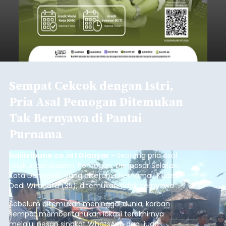
Sempat Cekcok dengan Istri,
Pria Asal Pemogan Ditemukan
Tak Bernyawa di Pantai
Purnama
balitribune.co.id I Gianyar -
Seorang pria asal
Lingkungan Dalem, Pemogan, Denpasar Selatan,
Kota Denpasar, yang diketahui bernama I Kadek
Dedi Wiranata (35), ditemukan tidak bernyawa di
pesisir Pantai Purnama, Sukawati.
Sebelum ditemukan meninggal dunia, korban
sempat memberitahukan lokasi terakhirnya
melalui pesan singkat WhatsApp dan juga