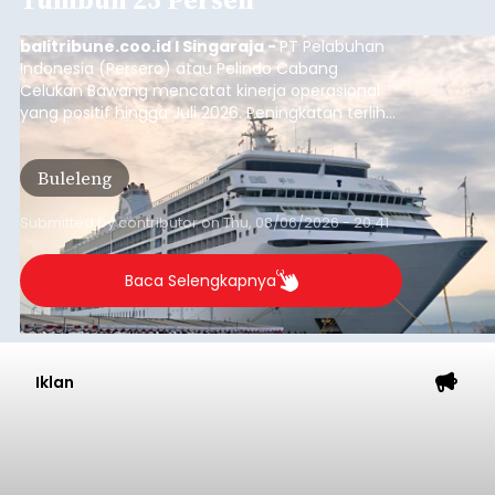
Musim Kemarau Melanda,
Warga Desa Sinabun
Kesulitan Dapatkan Air Bersih
balitribune.co.id I Singaraja -
Musim kemarau