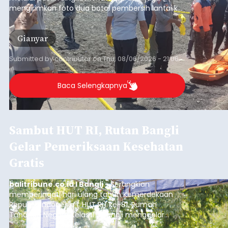
mengirimkan foto dua botol pembersih lantai ke
istrinya.
Gianyar
Submitted by
contributor
on
Thu, 08/06/2026 - 21:06
Baca Selengkapnya
Sambut HUT RI, Rutan Bangli
Gelar Pemeriksaan Kesehatan
Gratis
balitribune.co.id I Bangli -
Serangkian
memperingati hari ulang tahun Kemerdekaan
Republik Indonesia ( HUT RI) ke-81, Rumah
Tahanan Negara Kelas II B Bangli menggelar
kegiatan pemeriksaan kesehatan gratis, Rabu