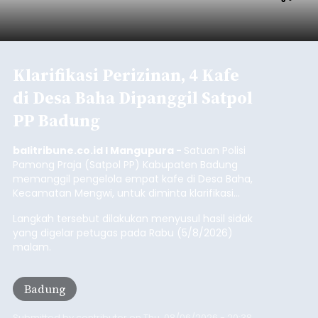
yang positif hingga Juli 2026. Peningkatan terlihat
dari arus kapal yang mencapai 1,48 juta Gross
Tonnage (GT), atau tumbuh 12,4 persen
Buleleng
dibandingkan periode yang sama tahun lalu
yang tercatat sebesar 1,32 juta GT.
Submitted by
contributor
on
Thu, 08/06/2026 - 20:41
Baca Selengkapnya
Iklan