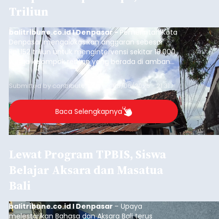
Triliun
balitribune.co.id I Denpasar -
Pemerintah Kota
Denpasar mengalokasikan anggaran sebesar
Rp1,152 triliun untuk mengintervensi sekitar 18.000
warga kelompok rentan yang berada di ambang
garis kemiskinan. Langkah strategis ini diambil
guna menjaga masyarakat yang berada pada
Submitted by
contributor
on
Thu, 08/06/2026 - 21:31
kelompok desil 5 dan 6 tersebut agar tidak
merosot ke kategori miskin.
Baca Selengkapnya
Lewat Program TPBIS, Siswa
Belajar Aksara dan Masatua
Bali
balitribune.co.id I Denpasar
– Upaya
melestarikan Bahasa dan Aksara Bali terus