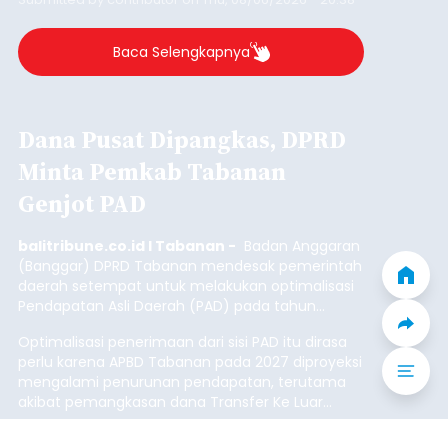
Iklan