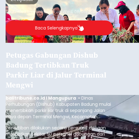
Submitted by
contributor
on
Wed, 08/05/2026 - 18:00
Baca Selengkapnya
Petugas Gabungan Dishub
Badung Tertibkan Truk
Parkir Liar di Jalur Terminal
Mengwi
balitribune.co.id I Mangupura -
Dinas
Perhubungan (Dishub) Kabupaten Badung mulai
menertibkan parkir liar truk di sepanjang Jalan
Raya depan Terminal Mengwi, Kecamatan
Mengwi, Rabu (5/8/2026).
Penertiban dilakukan secara persuasif dengan
melibatkan sekitar 50 personel gabungan dari