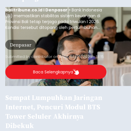
balitribune.co.id I Denpasar -
Bank Indonesia
(BI) memastikan stabilitas sistem keuangan di
Provinsi Bali tetap terjaga pada triwulan I 2026.
Kondisi tersebut ditopang oleh pertumbuhan
penyaluran kredit yang masih positif, terutama
pada sektor-sektor utama penggerak ekonomi
Denpasar
daerah, dengan risiko kredit yang tetap
terkendali.
Submitted by
contributor
on
Wed, 08/05/2026 - 18:15
Baca Selengkapnya
Sempat Lumpuhkan Jaringan
Internet, Pencuri Modul BTS
Tower Seluler Akhirnya
Dibekuk