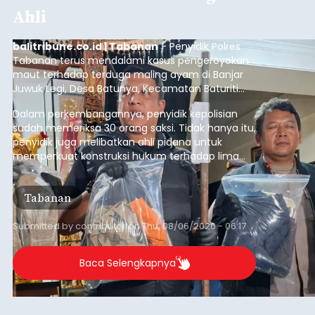
Ahli
balitribune.co.id | Tabanan
- Penyidik Polres
Tabanan terus mendalami kasus pengeroyokan
maut terhadap terduga maling ayam di Banjar
Juwuk Legi, Desa Batunya, Kecamatan Baturiti
yang terjadi beberapa waktu lalu.
Dalam perkembangannya, penyidik kepolisian
sudah memeriksa 30 orang saksi. Tidak hanya itu,
penyidik juga melibatkan ahli pidana untuk
memperkuat konstruksi hukum terhadap lima
orang tersangka yang saat ini ditahan.
Tabanan
Submitted by
contributor
on
Thu, 08/06/2026 - 06:17
Baca Selengkapnya