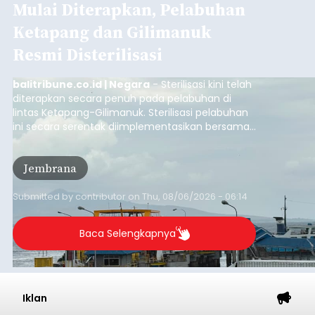
Mulai Diterapkan, Pelabuhan
Ketapang dan Gilimanuk
Resmi Disterilisasi
balitribune.co.id | Negara
- Sterilisasi kini telah
diterapkan secara penuh pada pelabuhan di
lintas Ketapang-Gilimanuk. Sterilisasi pelabuhan
ini secara serentak diimplementasikan bersama
empat pelabuhan utama lainnya, yakni
Pelabuhan Merak, Bakauheni, Kayangan, dan
Jembrana
Lembar pada Rabu (5/8/2026).
Submitted by
contributor
on
Thu, 08/06/2026 - 06:14
Baca Selengkapnya
Iklan