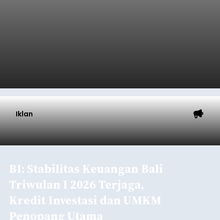
Iklan
BI: Stabilitas Keuangan Bali
Triwulan I 2026 Terjaga,
Kredit Investasi dan UMKM
Penopang Utama