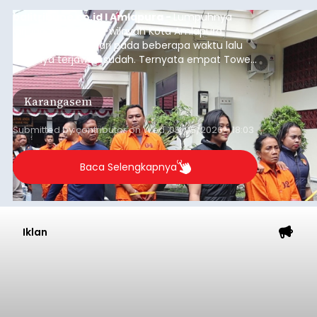
balitribune.co.id I Amlapura -
Lumpuhnya
jaringan internet di wilayah Kota Amlapura
selama berhari-hari pada beberapa waktu lalu
akhirnya terjawab sudah. Ternyata empat Tower
BTS Seluler yang berada di lokasi berbeda di
wilayah Karangasem telah dibobol maling,
Karangasem
dimana bagian modul penguat signal yang
berada di Tower BTS Seluler itu hilang dicuri.
Submitted by
contributor
on
Wed, 08/05/2026 - 18:03
Baca Selengkapnya
Iklan