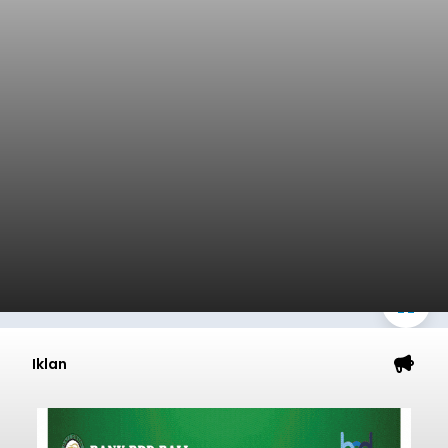
Iklan