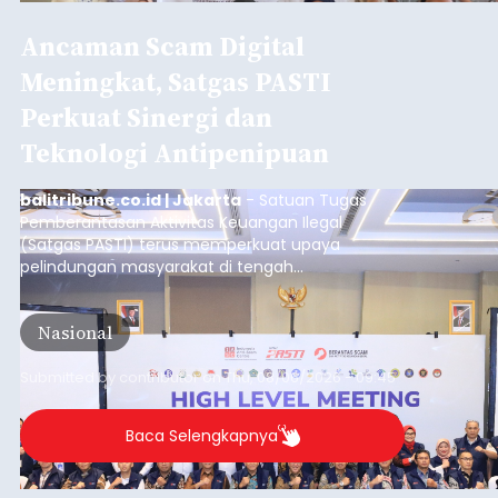
Ancaman Scam Digital
Meningkat, Satgas PASTI
Perkuat Sinergi dan
Teknologi Antipenipuan
balitribune.co.id | Jakarta
- Satuan Tugas
Pemberantasan Aktivitas Keuangan Ilegal
(Satgas PASTI) terus memperkuat upaya
pelindungan masyarakat di tengah
meningkatnya ancaman penipuan digital yang
semakin kompleks.
Nasional
Submitted by
contributor
on
Thu, 08/06/2026 - 09:45
Baca Selengkapnya