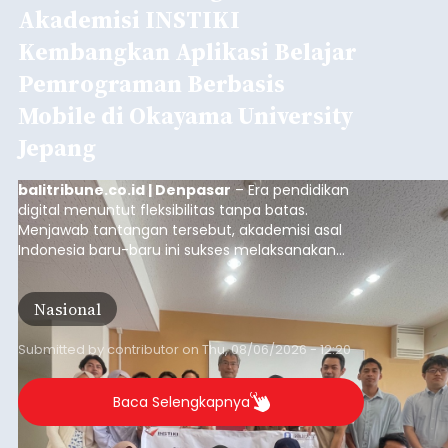
Akademisi INSTIKI
Kembangkan Aplikasi Belajar
Pemrograman Berbasis
Mobile di Okayama University
Jepang
balitribune.co.id | Denpasar
– Era pendidikan
digital menuntut fleksibilitas tanpa batas.
Menjawab tantangan tersebut, akademisi asal
Indonesia baru-baru ini sukses melaksanakan
program Pengabdian Kepada Masyarakat (PKM)
skala internasional di Distributed Systems
Nasional
Laboratory, Okayama University, Jepang.
Submitted by
contributor
on
Thu, 08/06/2026 - 12:20
Baca Selengkapnya