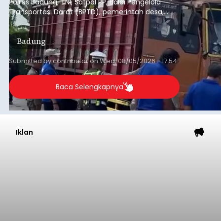
Polres Badung, TNI, Satpol PP, Balai Pengelola
Transportasi Darat (BPTD), pemerintah desa,
desa adat, Linmas, dan Pecalang.
Badung
Submitted by
contributor
on
Wed, 08/05/2026 - 17:54
Baca Selengkapnya
Iklan