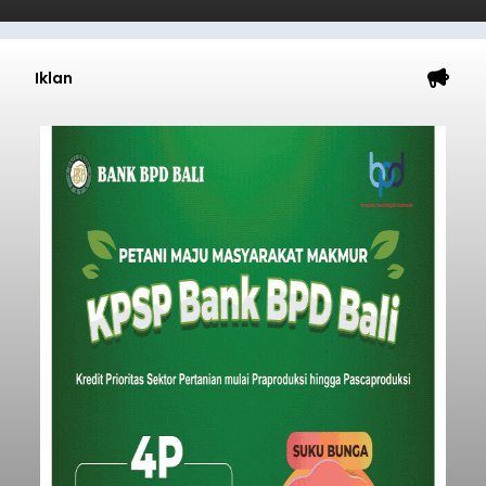
Iklan