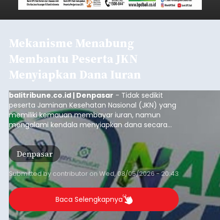
Mekanisme Menabung
Membantu Peserta JKN
Menyiapkan Dana Iuran
balitribune.co.id | Denpasar
- Tidak sedikit
peserta Jaminan Kesehatan Nasional (JKN) yang
memiliki kemauan membayar iuran, namun
mengalami kendala menyiapkan dana secara
penuh saat jatuh tempo pembayaran iuran.
Kondisi ini terutama dialami oleh peserta
Denpasar
segmen Pekerja Bukan Penerima Upah (PBPU)
yang memiliki penghasilan tidak tetap.
Submitted by
contributor
on
Wed, 08/05/2026 - 20:43
Baca Selengkapnya