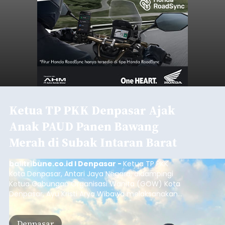
Ketua TP PKK Denpasar Ajak
Anak PAUD Panen Bawang
Merah di Subak Intaran Barat
balitribune.co.id I Denpasar -
Ketua TP PKK
Kota Denpasar, Antari Jaya Negara, didampingi
Ketua Gabungan Organisasi Wanita (GOW) Kota
Denpasar, Ayu Kristi Arya Wibawa melaksanakan
panen bawang merah dan jagung manis
bersama anak-anak Pendidikan Anak Usia Dini
Denpasar
(PAUD) di Subak Intaran Barat, Rabu (5/8/2026).