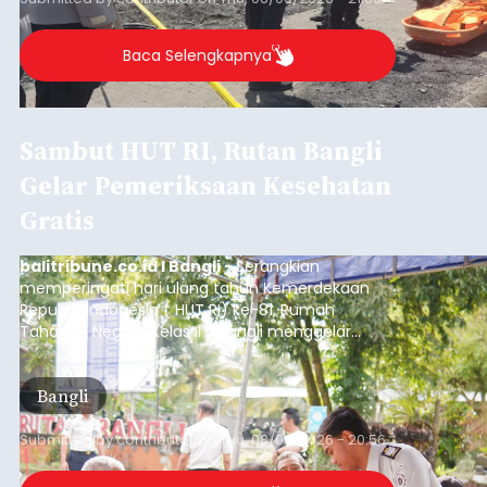
Baca Selengkapnya
Sambut HUT RI, Rutan Bangli
Gelar Pemeriksaan Kesehatan
Gratis
balitribune.co.id I Bangli -
Serangkian
memperingati hari ulang tahun Kemerdekaan
Republik Indonesia ( HUT RI) ke-81, Rumah
Tahanan Negara Kelas II B Bangli menggelar
kegiatan pemeriksaan kesehatan gratis, Rabu
(6/8/2026).
Bangli
Submitted by
contributor
on
Thu, 08/06/2026 - 20:56