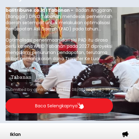
balitribune.co.id I Tabanan -
Badan Anggaran
(Banggar) DPRD Tabanan mendesak pemerintah
daerah setempat untuk melakukan optimalisasi
Pendapatan Asli Daerah (PAD) pada tahun
anggaran 2027.
Optimalisasi penerimaan dari sisi PAD itu dirasa
perlu karena APBD Tabanan pada 2027 diproyeksi
mengalami penurunan pendapatan, terutama
akibat pemangkasan dana Transfer Ke Luar
Daerah (TKD) dari pemerintah pusat.
Tabanan
Submitted by
contributor
on
Thu, 08/06/2026 - 20:33
Baca Selengkapnya
Iklan