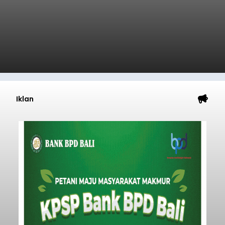
Iklan