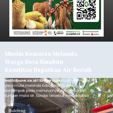
Musim Kemarau Melanda,
Warga Desa Sinabun
Kesulitan Dapatkan Air Bersih
balitribune.co.id I Singaraja -
Musim kemarau
yang mulai melanda Kabupaten Buleleng
berdampak pada menurunnya debit sejumlah
sumber mata air. Kondisi tersebut menyebabkan
warga di beberapa desa mulai mengalami
kesulitan mendapatkan air bersih, terutama
Buleleng
untuk memenuhi kebutuhan mandi, cuci, dan