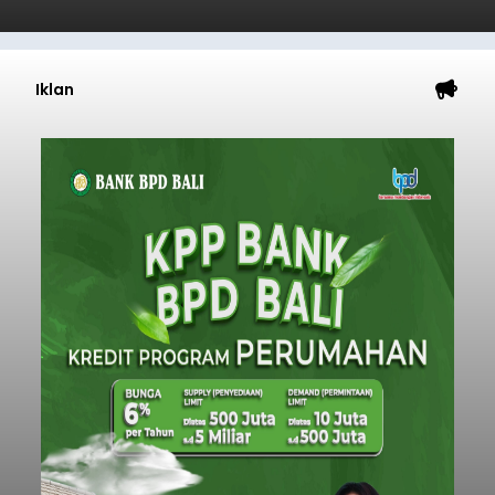
Iklan