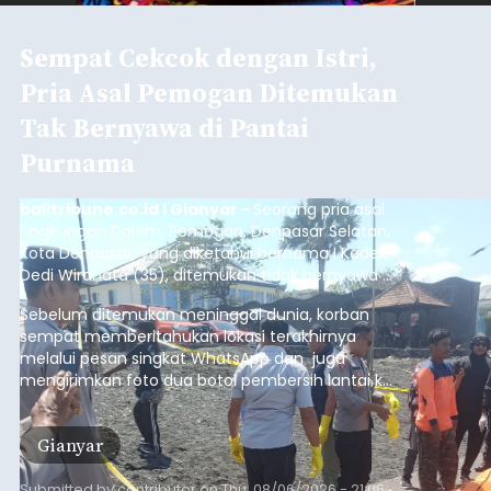
Sempat Cekcok dengan Istri,
Pria Asal Pemogan Ditemukan
Tak Bernyawa di Pantai
Purnama
balitribune.co.id I Gianyar -
Seorang pria asal
Lingkungan Dalem, Pemogan, Denpasar Selatan,
Kota Denpasar, yang diketahui bernama I Kadek
Dedi Wiranata (35), ditemukan tidak bernyawa di
pesisir Pantai Purnama, Sukawati.
Sebelum ditemukan meninggal dunia, korban
sempat memberitahukan lokasi terakhirnya
melalui pesan singkat WhatsApp dan juga
mengirimkan foto dua botol pembersih lantai ke
istrinya.
Gianyar
Submitted by
contributor
on
Thu, 08/06/2026 - 21:06