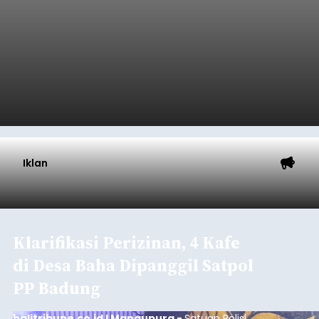
Iklan
Klarifikasi Perizinan, 4 Kafe
di Desa Baha Dipanggil Satpol
PP Badung
balitribune.co.id I Mangupura -
Satuan Polisi