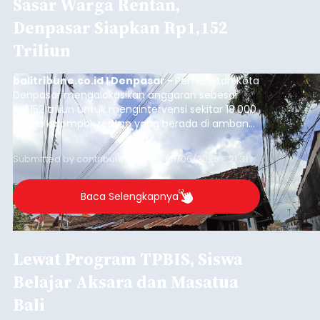
Sasar Warga Rentan,
Denpasar Siapkan Rp1,152
Triliun
balitribune.co.id I Denpasar -
Pemerintah Kota
Denpasar mengalokasikan anggaran sebesar
Rp1,152 triliun untuk mengintervensi sekitar 18.000
warga kelompok rentan yang berada di ambang
garis kemiskinan. Langkah strategis ini diambil
guna menjaga masyarakat yang berada pada
Submitted by
contributor
on
Thu, 08/06/2026 - 21:31
kelompok desil 5 dan 6 tersebut agar tidak
merosot ke kategori miskin.
Baca Selengkapnya
Lewat Program TPBIS, Siswa
Belajar Aksara dan Masatua
Bali