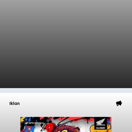
Baca Selengkapnya
Dana Pusat Dipangkas, DPRD
Minta Pemkab Tabanan
Genjot PAD
balitribune.co.id I Tabanan -
Badan Anggaran
(Banggar) DPRD Tabanan mendesak pemerintah
daerah setempat untuk melakukan optimalisasi
Pendapatan Asli Daerah (PAD) pada tahun
anggaran 2027.
Optimalisasi penerimaan dari sisi PAD itu dirasa
perlu karena APBD Tabanan pada 2027 diproyeksi
mengalami penurunan pendapatan, terutama
akibat pemangkasan dana Transfer Ke Luar
Daerah (TKD) dari pemerintah pusat.
Tabanan