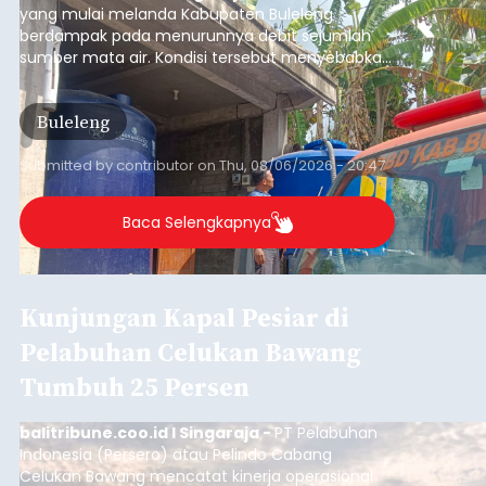
Iklan