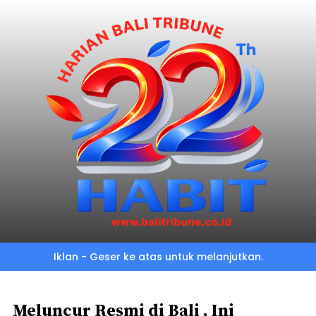
Skip
to
main
content
Iklan - Geser ke atas untuk melanjutkan.
Meluncur Resmi di Bali , Ini