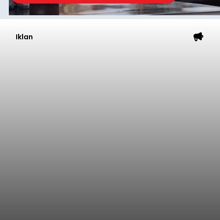
Diduga Ilegal, Satpol PP
Hentikan Aktivitas
Pengerukan Lahan di
Temukus
balitribune.co.id I Singaraja -
Pemerintah