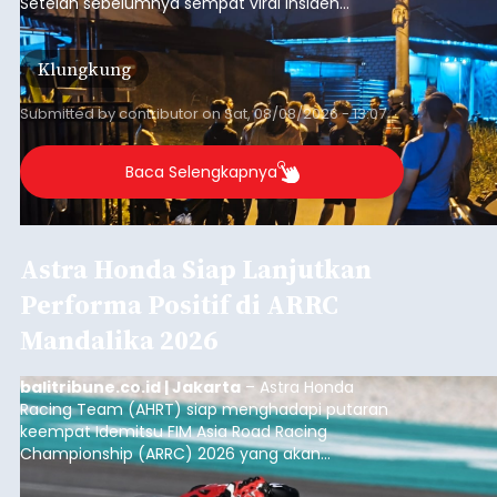
Setelah sebelumnya sempat viral insiden
keributan di barat Pasar Galiran, peristiwa serupa
kini menimpa seorang pemuda asal Kabupaten
Klungkung
Sumba Barat Daya (SBD), Nusa Tenggara Timur
(NTT).
Submitted by
contributor
on
Sat, 08/08/2026 - 13:07
Baca Selengkapnya
Astra Honda Siap Lanjutkan
Performa Positif di ARRC
Mandalika 2026
balitribune.co.id | Jakarta
– Astra Honda
Racing Team (AHRT) siap menghadapi putaran
keempat Idemitsu FIM Asia Road Racing
Championship (ARRC) 2026 yang akan
berlangsung di Pertamina Mandalika