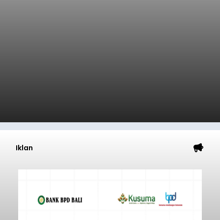
Iklan