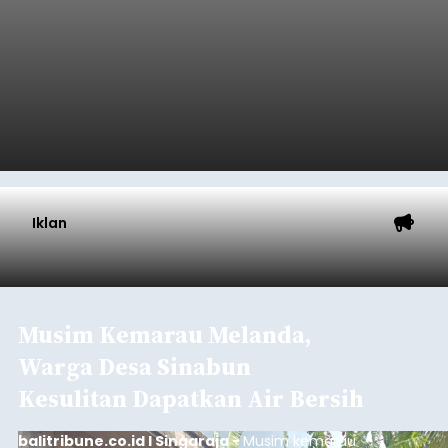
Tumbuh 25 Persen
balitribune.coo.id I Singaraja -
PT Pelabuhan
Indonesia (Persero) atau Pelindo Cabang
Celukan Bawang mencatat kinerja operasional
yang positif hingga Juli 2026. Peningkatan terlihat
dari arus kapal yang mencapai 1,48 juta Gross
Tonnage (GT), atau tumbuh 12,4 persen
Buleleng
dibandingkan periode yang sama tahun lalu
yang tercatat sebesar 1,32 juta GT.
Submitted by
contributor
on
Thu, 08/06/2026 - 20:41
Baca Selengkapnya
Iklan