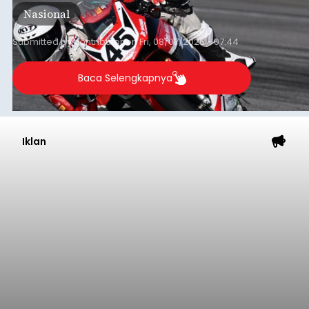
International Circuit, Lombok, Nusa Tenggara
Nasional
Barat, pada 7–9 Agustus 2026.
Submitted by
contributor
on
Fri, 08/07/2026 - 07:44
Baca Selengkapnya
Iklan