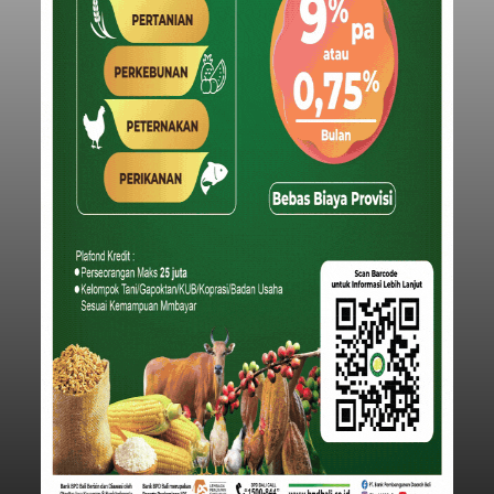
melalui pesan singkat WhatsApp dan juga
mengirimkan foto dua botol pembersih lantai ke
istrinya.
Gianyar
Submitted by
contributor
on
Thu, 08/06/2026 - 21:06
Baca Selengkapnya
Sambut HUT RI, Rutan Bangli
Gelar Pemeriksaan Kesehatan
Gratis
balitribune.co.id I Bangli -
Serangkian
memperingati hari ulang tahun Kemerdekaan
Republik Indonesia ( HUT RI) ke-81, Rumah
Tahanan Negara Kelas II B Bangli menggelar
kegiatan pemeriksaan kesehatan gratis, Rabu