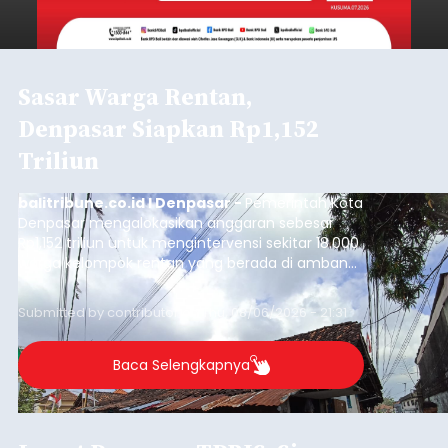
Sasar Warga Rentan,
Denpasar Siapkan Rp1,152
Triliun
balitribune.co.id I Denpasar -
Pemerintah Kota
Denpasar mengalokasikan anggaran sebesar
Rp1,152 triliun untuk mengintervensi sekitar 18.000
warga kelompok rentan yang berada di ambang
garis kemiskinan. Langkah strategis ini diambil
guna menjaga masyarakat yang berada pada
Submitted by
contributor
on
Thu, 08/06/2026 - 21:31
kelompok desil 5 dan 6 tersebut agar tidak
merosot ke kategori miskin.
Baca Selengkapnya