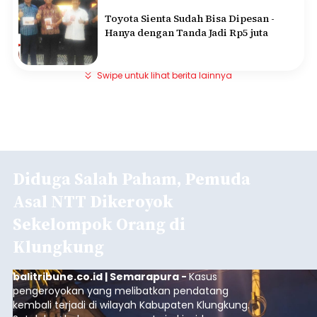
Toyota Sienta Sudah Bisa Dipesan -
Hanya dengan Tanda Jadi Rp5 juta
Swipe untuk lihat berita lainnya
Diduga Salah Paham, Pemuda
Asal NTT Dikeroyok
Sekelompok Orang di
Klungkung
balitribune.co.id | Semarapura -
Kasus
pengeroyokan yang melibatkan pendatang
kembali terjadi di wilayah Kabupaten Klungkung.