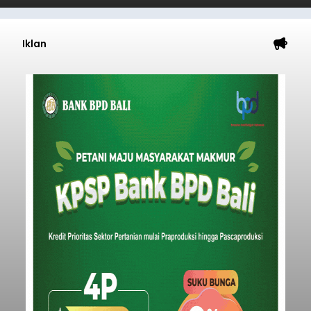
Iklan
Sempat Cekcok dengan Istri,
Pria Asal Pemogan Ditemukan
Tak Bernyawa di Pantai
Purnama
balitribune.co.id I Gianyar -
Seorang pria asal
Lingkungan Dalem, Pemogan, Denpasar Selatan,
Kota Denpasar, yang diketahui bernama I Kadek
Dedi Wiranata (35), ditemukan tidak bernyawa di
pesisir Pantai Purnama, Sukawati.
Sebelum ditemukan meninggal dunia, korban
sempat memberitahukan lokasi terakhirnya