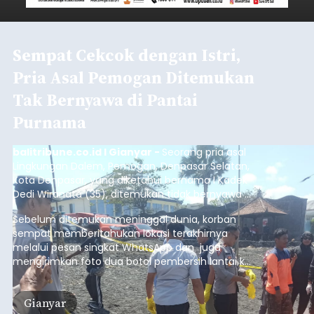
(6/8/2026).
Bangli
Submitted by
contributor
on
Thu, 08/06/2026 - 20:56
Baca Selengkapnya
Iklan