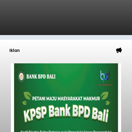
Kabupaten Buleleng menghentikan aktivitas
pengerukan lahan di Banjar Dinas Bingin Banjah,
Desa Temukus, Kecamatan Banjar, setelah
ditemukan indikasi kegiatan pengambilan
material yang tidak sesuai dengan peruntukan
Buleleng
kawasan.
Submitted by
contributor
on
Thu, 08/06/2026 - 20:29
Baca Selengkapnya
Belanja 2027 Tembus Rp14
Triliun, DPRD Badung Wanti-
wanti Pemerintah Kelola
Anggaran Secara Cermat
balitribune.co.id | Mangupura
- DPRD Badung
bersama Pemerintah Kabupaten Badung