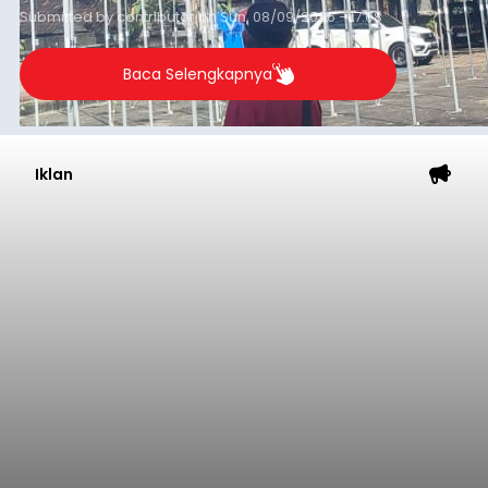
Submitted by
contributor
on
Sun, 08/09/2026 - 17:08
Baca Selengkapnya
Iklan