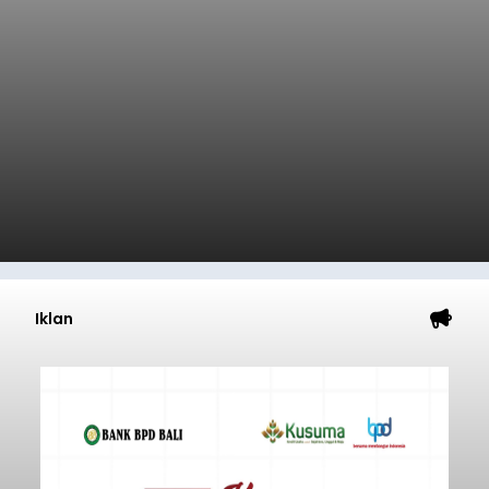
Iklan