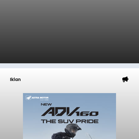
Iklan