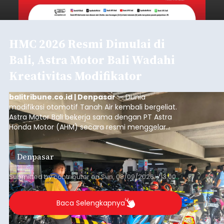
HMC 2026 Resmi Dimulai di
Bali, Astra Motor Bali Wadahi
Kreativitas Modifikator
balitribune.co.id | Denpasar
— Dunia
modifikasi otomotif Tanah Air kembali bergeliat.
Astra Motor Bali bekerja sama dengan PT Astra
Honda Motor (AHM) secara resmi menggelar
putaran pembuka (
opening round
) ajang kontes
modifikasi sepeda motor terbesar di Indonesia,
Denpasar
Honda Modif Contest (HMC) 2026, di Denpasar,
Bali.
Submitted by
contributor
on
Sun, 08/09/2026 - 13:00
Baca Selengkapnya