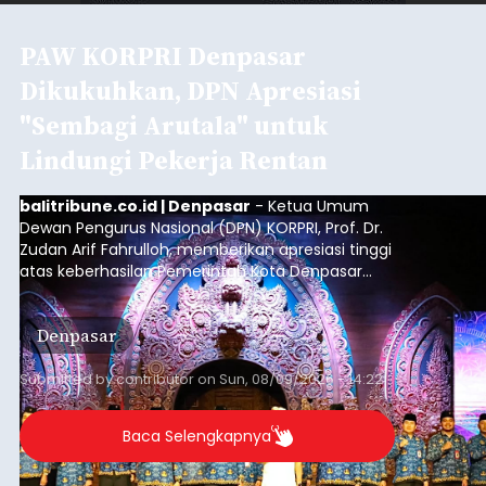
PAW KORPRI Denpasar
Dikukuhkan, DPN Apresiasi
"Sembagi Arutala" untuk
Lindungi Pekerja Rentan
balitribune.co.id | Denpasar
- Ketua Umum
Dewan Pengurus Nasional (DPN) KORPRI, Prof. Dr.
Zudan Arif Fahrulloh, memberikan apresiasi tinggi
atas keberhasilan Pemerintah Kota Denpasar
dan KORPRI Kota Denpasar dalam
mengimplementasikan program gotong royong
Denpasar
kepedulian sosial bertajuk "Sembagi Arutala".
Submitted by
contributor
on
Sun, 08/09/2026 - 14:22
Baca Selengkapnya