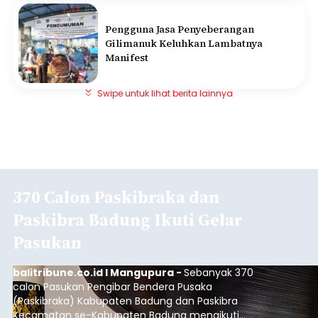
Pengguna Jasa Penyeberangan
Gilimanuk Keluhkan Lambatnya
Manifest
Swipe untuk lihat berita lainnya
370 Calon Paskibraka dan
Paskibra Badung Ikuti Gelar
Pasukan
balitribune.co.id I Mangupura -
Sebanyak 370
calon Pasukan Pengibar Bendera Pusaka
(Paskibraka) Kabupaten Badung dan Paskibra
Kecamatan se-Kabupaten Badung mengikuti