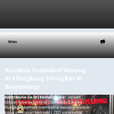
Iklan
Residivis Pembobol Warung
di Klungkung Diringkus di
Banyuwangi
balitribune.co.id | Semarapura
- Jajaran
Satuan Reserse Kriminal (Satreskrim) Polres
Klungkung berhasil membekuk seorang residivis
kasus pencurian berinisial L (32) yang nekat