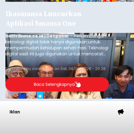
Ikasmansa Luncurkan
Aplikasi Smansa One
balitribune.co.id | Denpasar
- Perkembangan
teknologi digital tidak hanya digunakan untuk
mempermudah kehidupan sehari-hari. Teknologi
digital saat ini juga digunakan untuk mencatat
dan mengelola data base alumni dari suatu
sekolah, salah satunya adalah alumni SMA 1
Submitted by
contributor
on
Sat, 08/08/2026 - 20:28
Denpasar.
Baca Selengkapnya
Iklan