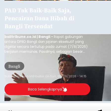
PAD Tak Baik-Baik Saja,
Pencairan Dana Hibah di
Bangli Tersendat
balitribune.co.id | Bangli -
Rapat gabungan
antara DPRD Bangli dan jajaran eksekutif yang
digelar secara tertutup pada Jumat (7/8/2026)
berjalan memanas. Pasalnya, sebagian besar
dana hibah yang bersumber dari pokok-pokok
pikiran (pokok-pokok pikiran/pokir) dewan hasil
Bangli
penjaringan aspirasi masyarakat saat reses tak
kunjung cair.
Submitted by
contributor
on
Sun, 08/09/2026 - 14:15
Baca Selengkapnya