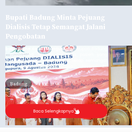
Bupati Badung Minta Pejuang
Dialisis Tetap Semangat Jalani
Pengobatan
balitribune.co.id | Mangupura
- Bupati Badung
I Wayan Adi Arnawa meminta pasien yang
menjalani terapi dialisis untuk tetap semangat
dan tidak berputus asa. Pesan itu
disampaikannya saat menghadiri Sarasehan
Pejuang Dialisis yang digelar RSD Mangusada di
Badung
Ruang Kertha Gosana, Puspem Badung, Minggu
(9/8/2026).
Submitted by
contributor
on
Sun, 08/09/2026 - 18:44
Baca Selengkapnya