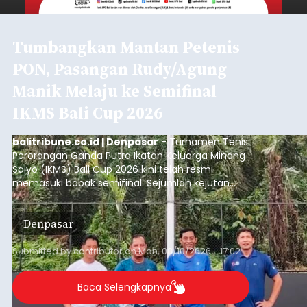
Tumbangkan Mantan Petenis
PON, Pasangan Rudy/Agung
Manik Melaju ke Semifinal
IKMS Bali Cup 2026
balitribune.co.id | Denpasar
- Turnamen Tenis
Perorangan Ganda Putra Ikatan Keluarga Minang
Saiyo (IKMS) Bali Cup 2026 kini telah resmi
memasuki babak semifinal. Sejumlah kejutan
mewarnai babak delapan besar yang digelar di
Lapangan Tenis Telkom Denpasar pada Minggu,
Denpasar
9 Agustus 2026.
Submitted by
contributor
on
Mon, 08/10/2026 - 17:02
Baca Selengkapnya