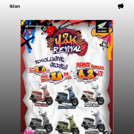
Iklan