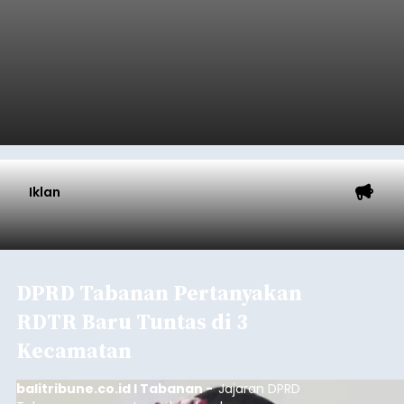
Iklan
DPRD Tabanan Pertanyakan
RDTR Baru Tuntas di 3
Kecamatan
balitribune.co.id I Tabanan -
Jajaran DPRD