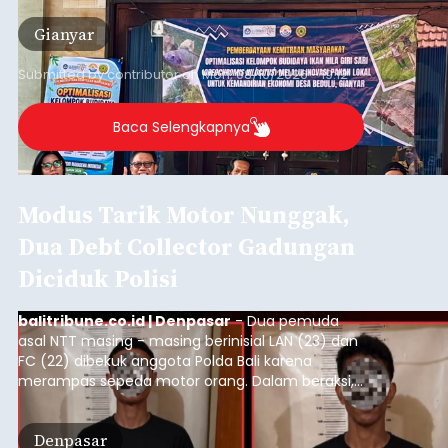
Gianyar
Submitted by
contributor
on
Mon, 08/10/2026 - 19:12
Baca Selengkapnya
Modus Tarik Motor Nunggak,
Dua Debt Collector Gadungan
Diciduk Polisi
balitribune.co.id | Denpasar
- Dua pemuda
asal NTT masing - masing berinisial LAN (23) dan
FC (22) dibekuk anggota Polda Bali karena
merampas sepeda motor orang. Dalam beraksi,
kedua pelaku mengaku sebagai debt collector
digunakan dua pria untuk merampas sepeda
Denpasar
motor milik warga. Bermodal data yang