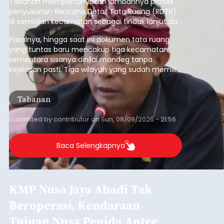
Tabanan mempertanyakan lambannya proses
penyusunan Rencana Detail Tata Ruang (RDTR)
di sembilan kecamatan sebagai tindak lanjut dari
pelaksanaan RTRW.
Pasalnya, hingga saat ini dokumen tata ruang
yang tuntas baru mencakup tiga kecamatan,
sementara sisanya dinilai mandeg tanpa
kejelasan pasti. Tiga wilayah yang sudah memiliki
RDTR tersebut meliputi Kecamatan Kediri,
Tabanan, dan Selemadeg Barat.
Tabanan
Submitted by
contributor
on
Sun, 08/09/2026 - 21:56
Baca Selengkapnya
KMP Nusa Jaya Abadi Tak
Beroperasi, Kendaraan
Tujuan Nusa Penida Antre