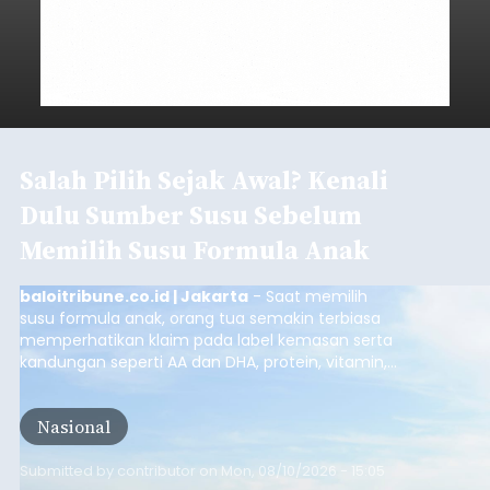
Salah Pilih Sejak Awal? Kenali
Dulu Sumber Susu Sebelum
Memilih Susu Formula Anak
baloitribune.co.id | Jakarta
- Saat memilih
susu formula anak, orang tua semakin terbiasa
memperhatikan klaim pada label kemasan serta
kandungan seperti AA dan DHA, protein, vitamin,
mineral, hingga gula tambahan. Namun, satu hal
yang belum banyak dicermati adalah dari mana
Nasional
sumber susu yang digunakan.
Submitted by
contributor
on
Mon, 08/10/2026 - 15:05