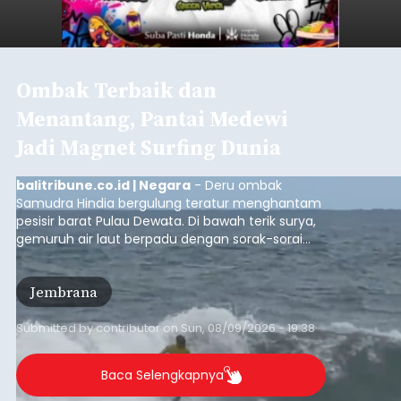
Ombak Terbaik dan
Menantang, Pantai Medewi
Jadi Magnet Surfing Dunia
balitribune.co.id | Negara
- Deru ombak
Samudra Hindia bergulung teratur menghantam
pesisir barat Pulau Dewata. Di bawah terik surya,
gemuruh air laut berpadu dengan sorak-sorai
penonton yang memadati Pantai Medewi,
Kecamatan Pekutatan pada Minggu (9/8/2026).
Jembrana
Ratusan peselancar dari berbagai penjuru
nusantara berkompetisi menaklukan ombak
terbaik dan menantang.
Submitted by
contributor
on
Sun, 08/09/2026 - 19:38
Baca Selengkapnya