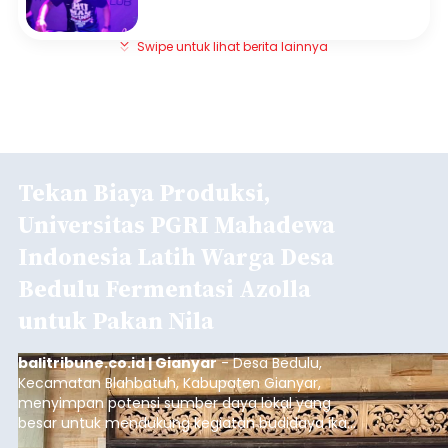
Swipe untuk lihat berita lainnya
Tekan Biaya Produksi,
Universitas PGRI Mahadewa
Indonesia Latih Warga Desa
Bedulu Fermentasi Azolla
untuk Pakan Nila
balitribune.co.id | Gianyar
- Desa Bedulu,
Kecamatan Blahbatuh, Kabupaten Gianyar,
menyimpan potensi sumber daya lokal yang
besar untuk mendukung kegiatan budidaya ikan
nila.