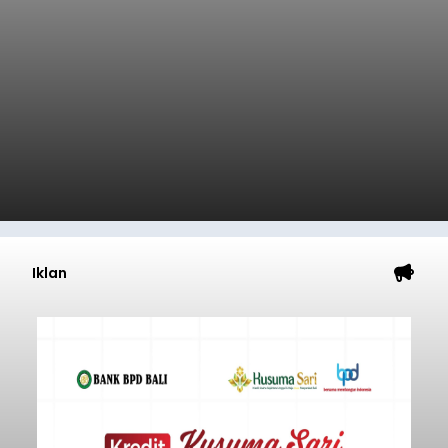
Iklan