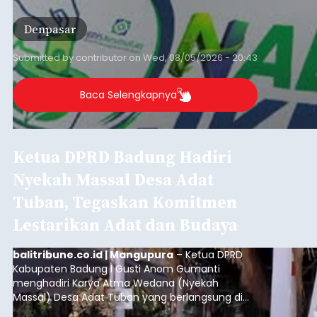
penuh saat jatuh tempo pembayaran iuran.
Kondisi ini terutama dialami oleh peserta
Denpasar
segmen Pekerja Bukan Penerima Upah (PBPU)
yang memiliki penghasilan tidak tetap.
Submitted by
contributor
on
Wed, 08/05/2026 - 20:43
Baca Selengkapnya
Ketua DPRD Badung Hadiri
Nyekah Massal Desa Adat
Tuban, Tegaskan Komitmen
Lestarikan Adat dan Budaya
balitribune.co.id | Mangupura
– Ketua DPRD
Kabupaten Badung I Gusti Anom Gumanti
menghadiri Karya Atma Wedana (Nyekah
Massal) Desa Adat Tuban yang berlangsung di
Payadnyan Karya Atma Wedana, Lapangan