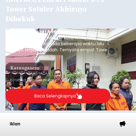
Tower Seluler Akhirnya
Dibekuk
balitribune.co.id I Amlapura -
Lumpuhnya
jaringan internet di wilayah Kota Amlapura
selama berhari-hari pada beberapa waktu lalu
akhirnya terjawab sudah. Ternyata empat Tower
BTS Seluler yang berada di lokasi berbeda di
wilayah Karangasem telah dibobol maling,
Karangasem
dimana bagian modul penguat signal yang
berada di Tower BTS Seluler itu hilang dicuri.
Submitted by
contributor
on
Wed, 08/05/2026 - 18:03
Baca Selengkapnya
Iklan