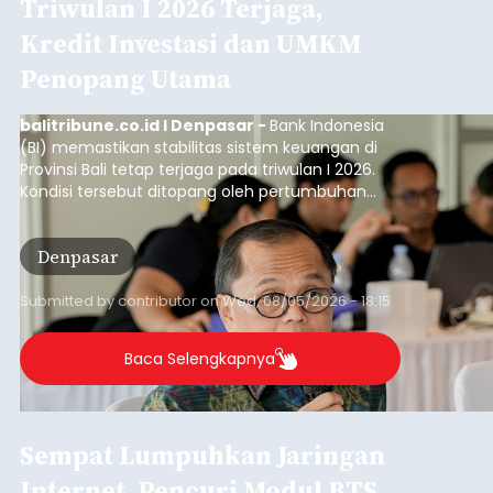
Triwulan I 2026 Terjaga,
Kredit Investasi dan UMKM
Penopang Utama
balitribune.co.id I Denpasar -
Bank Indonesia
(BI) memastikan stabilitas sistem keuangan di
Provinsi Bali tetap terjaga pada triwulan I 2026.
Kondisi tersebut ditopang oleh pertumbuhan
penyaluran kredit yang masih positif, terutama
pada sektor-sektor utama penggerak ekonomi
Denpasar
daerah, dengan risiko kredit yang tetap
terkendali.
Submitted by
contributor
on
Wed, 08/05/2026 - 18:15
Baca Selengkapnya
Sempat Lumpuhkan Jaringan
Internet, Pencuri Modul BTS