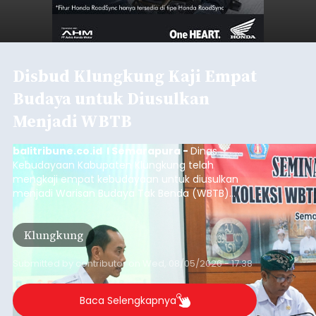
Disbud Klungkung Kaji Empat
Budaya untuk Diusulkan
Menjadi WBTB
balitribune.co.id I Semarapura -
Dinas
Kebudayaan Kabupaten Klungkung telah
mengkaji empat kebudayaan untuk diusulkan
menjadi Warisan Budaya Tak Benda (WBTB)
tahun 2026.
Klungkung
Submitted by
contributor
on
Wed, 08/05/2026 - 17:38
Baca Selengkapnya