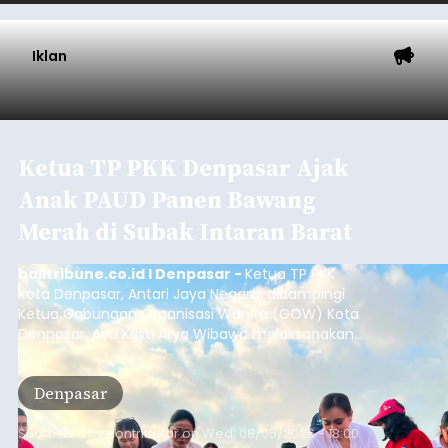
Iklan
Ketua TP PKK Denpasar Ajak
Anak PAUD Panen Bawang
Merah di Subak Intaran Barat
balitribune.co.id I Denpasar -
Ketua TP PKK
Kota Denpasar, Antari Jaya Negara, didampingi
Ketua Gabungan Organisasi Wanita (GOW) Kota
Denpasar, Ayu Kristi Arya Wibawa melaksanakan
panen bawang merah dan jagung manis
bersama anak-anak Pendidikan Anak Usia Dini
Denpasar
(PAUD) di Subak Intaran Barat, Rabu (5/8/2026).
Submitted by
contributor
on
Wed, 08/05/2026 - 18:00