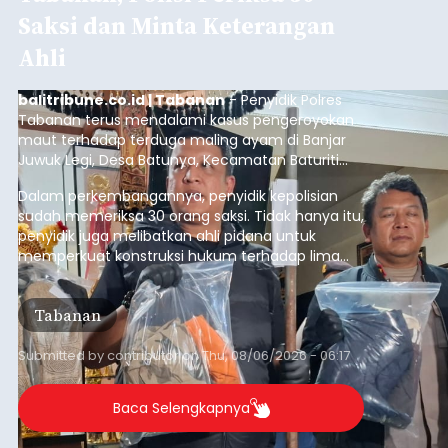
Saksi dan Minta Keterangan
Ahli
balitribune.co.id | Tabanan
- Penyidik Polres
Tabanan terus mendalami kasus pengeroyokan
maut terhadap terduga maling ayam di Banjar
Juwuk Legi, Desa Batunya, Kecamatan Baturiti
yang terjadi beberapa waktu lalu.
Dalam perkembangannya, penyidik kepolisian
sudah memeriksa 30 orang saksi. Tidak hanya itu,
penyidik juga melibatkan ahli pidana untuk
memperkuat konstruksi hukum terhadap lima
orang tersangka yang saat ini ditahan.
Tabanan
Submitted by
contributor
on
Thu, 08/06/2026 - 06:17
Baca Selengkapnya