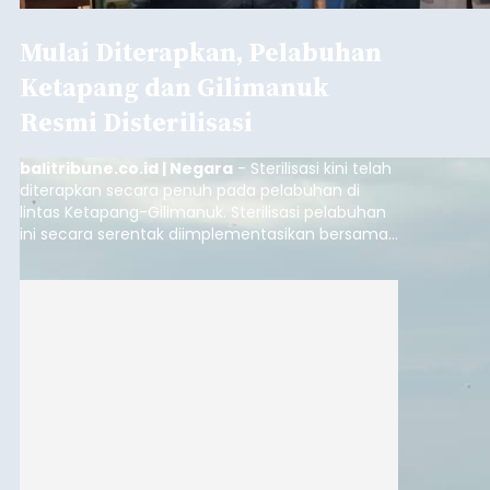
Mulai Diterapkan, Pelabuhan
Ketapang dan Gilimanuk
Resmi Disterilisasi
balitribune.co.id | Negara
- Sterilisasi kini telah
diterapkan secara penuh pada pelabuhan di
lintas Ketapang-Gilimanuk. Sterilisasi pelabuhan
ini secara serentak diimplementasikan bersama
empat pelabuhan utama lainnya, yakni
Pelabuhan Merak, Bakauheni, Kayangan, dan
Lembar pada Rabu (5/8/2026).