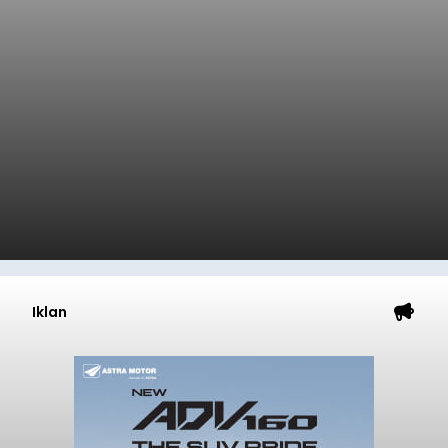
Iklan