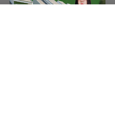
Ombak Terbaik dan
Menantang, Pantai Medewi
Jadi Magnet Surfing Dunia
balitribune.co.id | Negara
- Deru ombak
Samudra Hindia bergulung teratur menghantam
pesisir barat Pulau Dewata. Di bawah terik surya,