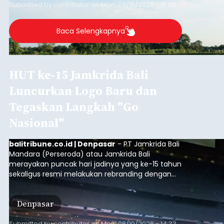
Submitted by
contributor
on
Mon, 08/10/2026 - 15:05
Baca Selengkapnya
HUT ke-15 Jamkrida Bali
Luncurkan Logo Baru dan
Tegaskan Langkah "Go
Nasional"
balitribune.co.id | Denpasar
- PT Jamkrida Bali
Mandara (Perseroda) atau Jamkrida Bali
merayakan puncak hari jadinya yang ke-15 tahun
sekaligus resmi melakukan rebranding dengan
meluncurkan logo baru perusahaan. Peluncuran
ini digelar dalam acara bertajuk "ELEVATE 15:
Denpasar
Transformasi Menuju Nasional" di Gedung
Ksirarnawa, Taman Budaya (Art Center),
Submitted by
contributor
on
Mon, 08/10/2026 - 14:33