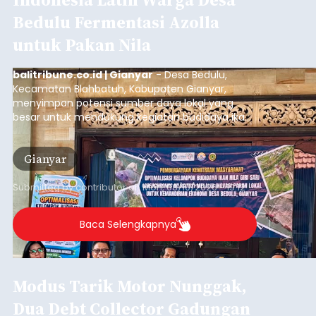
Bedulu Fermentasi Azolla
untuk Pakan Nila
balitribune.co.id | Gianyar
- Desa Bedulu,
Kecamatan Blahbatuh, Kabupaten Gianyar,
menyimpan potensi sumber daya lokal yang
besar untuk mendukung kegiatan budidaya ikan
nila.
Gianyar
Submitted by
contributor
on
Mon, 08/10/2026 - 19:12
Baca Selengkapnya
Modus Tarik Motor Nunggak,
Dua Debt Collector Gadungan