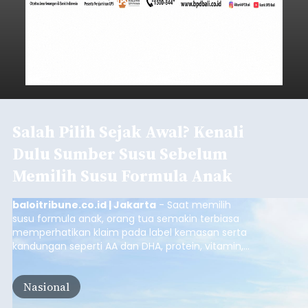
Salah Pilih Sejak Awal? Kenali
Dulu Sumber Susu Sebelum
Memilih Susu Formula Anak
baloitribune.co.id | Jakarta
- Saat memilih
susu formula anak, orang tua semakin terbiasa
memperhatikan klaim pada label kemasan serta
kandungan seperti AA dan DHA, protein, vitamin,
mineral, hingga gula tambahan. Namun, satu hal
yang belum banyak dicermati adalah dari mana
Nasional
sumber susu yang digunakan.