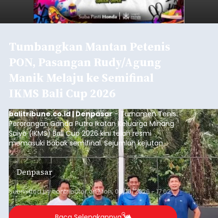
Tumbangkan Mantan Petenis
PON, Pasangan Rudy/Agung
Manik Melaju ke Semifinal
IKMS Bali Cup 2026
balitribune.co.id | Denpasar
- Turnamen Tenis
Perorangan Ganda Putra Ikatan Keluarga Minang
Saiyo (IKMS) Bali Cup 2026 kini telah resmi
memasuki babak semifinal. Sejumlah kejutan
mewarnai babak delapan besar yang digelar di
Lapangan Tenis Telkom Denpasar pada Minggu,
Denpasar
9 Agustus 2026.
Submitted by
contributor
on
Mon, 08/10/2026 - 17:02
Baca Selengkapnya