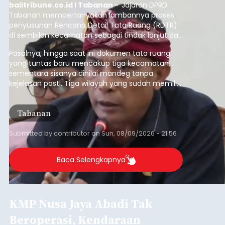
balitribune.co.id I Tabanan -
Jajaran DPRD
Tabanan mempertanyakan lambannya proses
penyusunan Rencana Detail Tata Ruang (RDTR)
di sembilan kecamatan sebagai tindak lanjut dari
pelaksanaan RTRW.
Pasalnya, hingga saat ini dokumen tata ruang
yang tuntas baru mencakup tiga kecamatan,
sementara sisanya dinilai mandeg tanpa
kejelasan pasti. Tiga wilayah yang sudah memiliki
RDTR tersebut meliputi Kecamatan Kediri,
Tabanan, dan Selemadeg Barat.
Tabanan
Submitted by
contributor
on
Sun, 08/09/2026 - 21:56
Baca Selengkapnya
KMP Nusa Jaya Abadi Tak
Beroperasi, Kendaraan