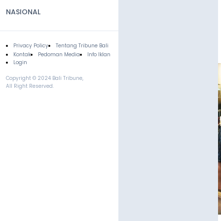
NASIONAL
Privacy Policy
Tentang Tribune Bali
Footer
Kontak
Pedoman Media
Info Iklan
Login
Copyright © 2024 Bali Tribune,
All Right Reserved.