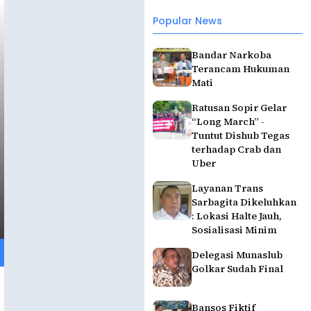
Popular News
Bandar Narkoba
Terancam Hukuman
Mati
Ratusan Sopir Gelar
“Long March” -
Tuntut Dishub Tegas
terhadap Crab dan
Uber
Layanan Trans
Sarbagita Dikeluhkan
: Lokasi Halte Jauh,
Sosialisasi Minim
Delegasi Munaslub
Golkar Sudah Final
Bansos Fiktif