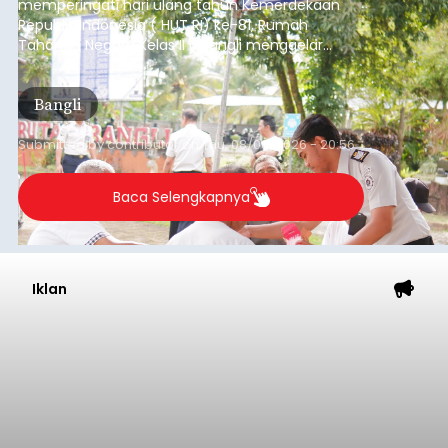
memperingati hari ulang tahun Kemerdekaan
Republik Indonesia ( HUT RI) ke-81, Rumah
Tahanan Negara Kelas II B Bangli menggelar
kegiatan pemeriksaan kesehatan gratis, Rabu
(6/8/2026).
Bangli
Submitted by
contributor
on
Thu, 08/06/2026 - 20:56
Baca Selengkapnya
Iklan