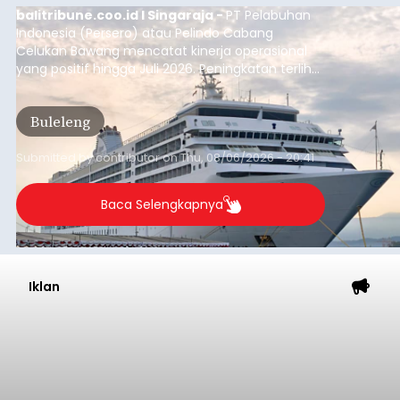
balitribune.coo.id I Singaraja -
PT Pelabuhan
Indonesia (Persero) atau Pelindo Cabang
Celukan Bawang mencatat kinerja operasional
yang positif hingga Juli 2026. Peningkatan terlihat
dari arus kapal yang mencapai 1,48 juta Gross
Tonnage (GT), atau tumbuh 12,4 persen
Buleleng
dibandingkan periode yang sama tahun lalu
yang tercatat sebesar 1,32 juta GT.
Submitted by
contributor
on
Thu, 08/06/2026 - 20:41
Baca Selengkapnya
Iklan