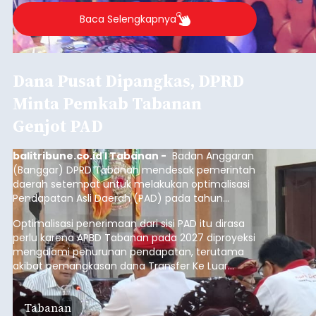
Baca Selengkapnya
Dana Pusat Dipangkas, DPRD
Minta Pemkab Tabanan
Genjot PAD
balitribune.co.id I Tabanan -
Badan Anggaran
(Banggar) DPRD Tabanan mendesak pemerintah
daerah setempat untuk melakukan optimalisasi
Pendapatan Asli Daerah (PAD) pada tahun
anggaran 2027.
Optimalisasi penerimaan dari sisi PAD itu dirasa
perlu karena APBD Tabanan pada 2027 diproyeksi
mengalami penurunan pendapatan, terutama
akibat pemangkasan dana Transfer Ke Luar
Daerah (TKD) dari pemerintah pusat.
Tabanan