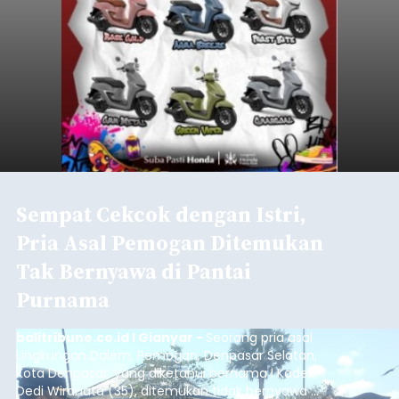
Sempat Cekcok dengan Istri,
Pria Asal Pemogan Ditemukan
Tak Bernyawa di Pantai
Purnama
balitribune.co.id I Gianyar -
Seorang pria asal
Lingkungan Dalem, Pemogan, Denpasar Selatan,
Kota Denpasar, yang diketahui bernama I Kadek
Dedi Wiranata (35), ditemukan tidak bernyawa di