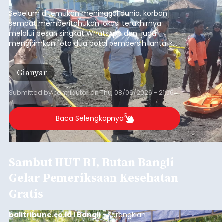
pesisir Pantai Purnama, Sukawati.
Sebelum ditemukan meninggal dunia, korban
sempat memberitahukan lokasi terakhirnya
melalui pesan singkat WhatsApp dan juga
mengirimkan foto dua botol pembersih lantai ke
istrinya.
Gianyar
Submitted by
contributor
on
Thu, 08/06/2026 - 21:06
Baca Selengkapnya
Sambut HUT RI, Rutan Bangli
Gelar Pemeriksaan Kesehatan
Gratis
balitribune.co.id I Bangli -
Serangkian