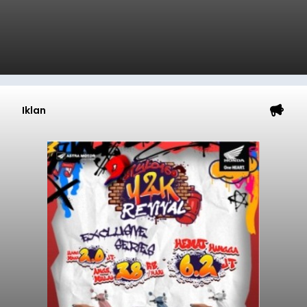
Iklan