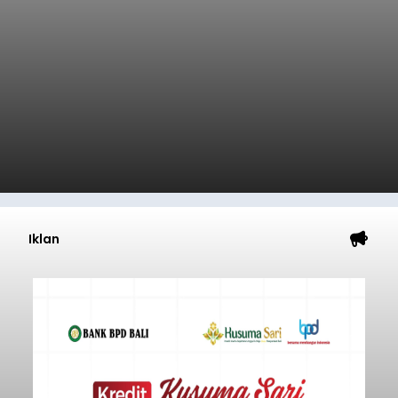
Iklan