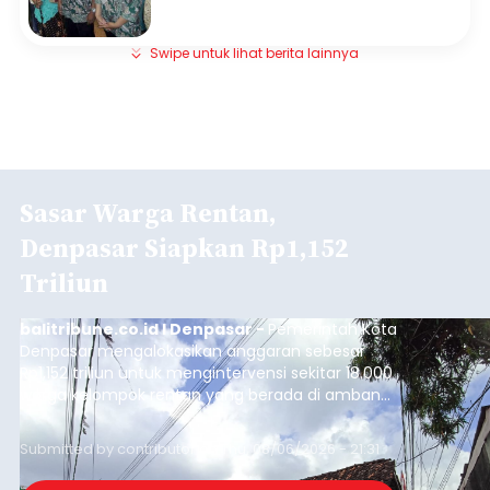
Swipe untuk lihat berita lainnya
Sasar Warga Rentan,
Denpasar Siapkan Rp1,152
Triliun
balitribune.co.id I Denpasar -
Pemerintah Kota
Denpasar mengalokasikan anggaran sebesar
Rp1,152 triliun untuk mengintervensi sekitar 18.000
warga kelompok rentan yang berada di ambang
garis kemiskinan. Langkah strategis ini diambil
guna menjaga masyarakat yang berada pada
Submitted by
contributor
on
Thu, 08/06/2026 - 21:31
kelompok desil 5 dan 6 tersebut agar tidak
merosot ke kategori miskin.