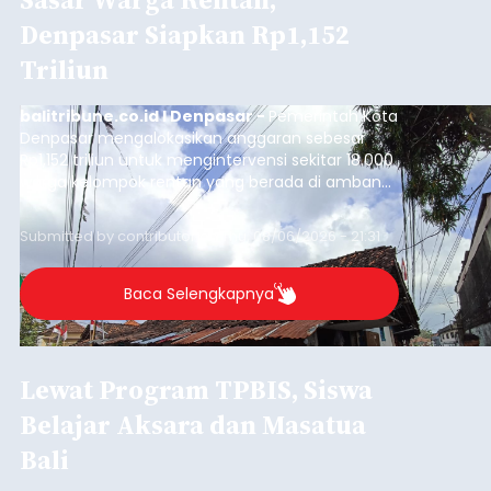
Denpasar Siapkan Rp1,152
Triliun
balitribune.co.id I Denpasar -
Pemerintah Kota
Denpasar mengalokasikan anggaran sebesar
Rp1,152 triliun untuk mengintervensi sekitar 18.000
warga kelompok rentan yang berada di ambang
garis kemiskinan. Langkah strategis ini diambil
guna menjaga masyarakat yang berada pada
Submitted by
contributor
on
Thu, 08/06/2026 - 21:31
kelompok desil 5 dan 6 tersebut agar tidak
merosot ke kategori miskin.
Baca Selengkapnya
Lewat Program TPBIS, Siswa
Belajar Aksara dan Masatua
Bali