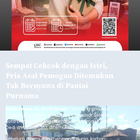
Sempat Cekcok dengan Istri,
Pria Asal Pemogan Ditemukan
Tak Bernyawa di Pantai
Purnama
balitribune.co.id I Gianyar -
Seorang pria asal
Lingkungan Dalem, Pemogan, Denpasar Selatan,
Kota Denpasar, yang diketahui bernama I Kadek
Dedi Wiranata (35), ditemukan tidak bernyawa di
pesisir Pantai Purnama, Sukawati.
Sebelum ditemukan meninggal dunia, korban