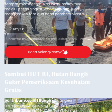
sempat memberitahukan lokasi terakhirnya
melalui pesan singkat WhatsApp dan juga
mengirimkan foto dua botol pembersih lantai ke
istrinya.
Gianyar
Submitted by
contributor
on
Thu, 08/06/2026 - 21:06
Baca Selengkapnya
Sambut HUT RI, Rutan Bangli
Gelar Pemeriksaan Kesehatan
Gratis
balitribune.co.id I Bangli -
Serangkian
memperingati hari ulang tahun Kemerdekaan
Republik Indonesia ( HUT RI) ke-81, Rumah