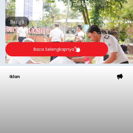
Tahanan Negara Kelas II B Bangli menggelar
kegiatan pemeriksaan kesehatan gratis, Rabu
(6/8/2026).
Bangli
Submitted by
contributor
on
Thu, 08/06/2026 - 20:56
Baca Selengkapnya
Iklan