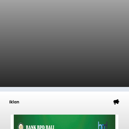
Iklan