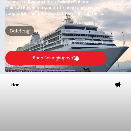
Indonesia (Persero) atau Pelindo Cabang
Celukan Bawang mencatat kinerja operasional
yang positif hingga Juli 2026. Peningkatan terlihat
dari arus kapal yang mencapai 1,48 juta Gross
Tonnage (GT), atau tumbuh 12,4 persen
Buleleng
dibandingkan periode yang sama tahun lalu
yang tercatat sebesar 1,32 juta GT.
Submitted by
contributor
on
Thu, 08/06/2026 - 20:41
Baca Selengkapnya
Iklan